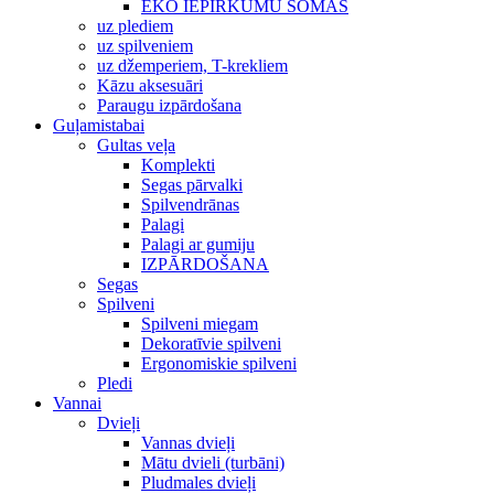
EKO IEPIRKUMU SOMAS
uz plediem
uz spilveniem
uz džemperiem, T-krekliem
Kāzu aksesuāri
Paraugu izpārdošana
Guļamistabai
Gultas veļa
Komplekti
Segas pārvalki
Spilvendrānas
Palagi
Palagi ar gumiju
IZPĀRDOŠANA
Segas
Spilveni
Spilveni miegam
Dekoratīvie spilveni
Ergonomiskie spilveni
Pledi
Vannai
Dvieļi
Vannas dvieļi
Mātu dvieli (turbāni)
Pludmales dvieļi