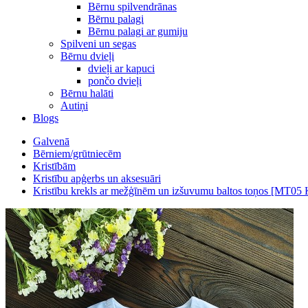
Bērnu spilvendrānas
Bērnu palagi
Bērnu palagi ar gumiju
Spilveni un segas
Bērnu dvieļi
dvieļi ar kapuci
pončo dvieļi
Bērnu halāti
Autiņi
Blogs
Galvenā
Bērniem/grūtniecēm
Kristībām
Kristību apģerbs un aksesuāri
Kristību krekls ar mežģīnēm un izšuvumu baltos toņos [MT05