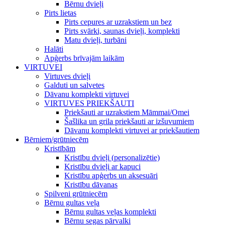
Bērnu dvieļi
Pirts lietas
Pirts cepures ar uzrakstiem un bez
Pirts svārki, saunas dvieļi, komplekti
Matu dvieļi, turbāni
Halāti
Apģerbs brīvajām laikām
VIRTUVEI
Virtuves dvieļi
Galduti un salvetes
Dāvanu komplekti virtuvei
VIRTUVES PRIEKŠAUTI
Priekšauti ar uzrakstiem Māmmai/Omei
Šašlika un grila priekšauti ar izšuvumiem
Dāvanu komplekti virtuvei ar priekšautiem
Bērniem/grūtniecēm
Kristībām
Kristību dvieļi (personalizētie)
Kristību dvieļi ar kapuci
Kristību apģerbs un aksesuāri
Kristību dāvanas
Spilveni grūtniecēm
Bērnu gultas veļa
Bērnu gultas veļas komplekti
Bērnu segas pārvalki