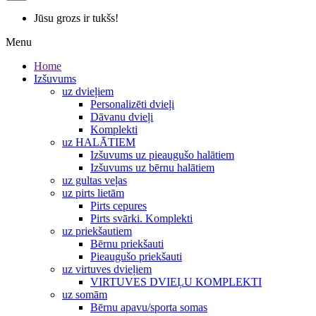
Jūsu grozs ir tukšs!
Menu
Home
Izšuvums
uz dvieļiem
Personalizēti dvieļi
Dāvanu dvieļi
Komplekti
uz HALĀTIEM
Izšuvums uz pieaugušo halātiem
Izšuvums uz bērnu halātiem
uz gultas veļas
uz pirts lietām
Pirts cepures
Pirts svārki. Komplekti
uz priekšautiem
Bērnu priekšauti
Pieaugušo priekšauti
uz virtuves dvieļiem
VIRTUVES DVIEĻU KOMPLEKTI
uz somām
Bērnu apavu/sporta somas