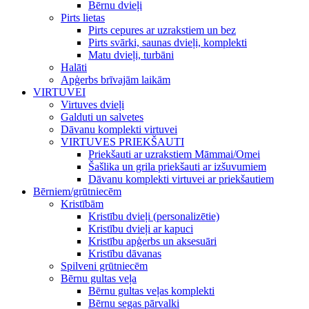
Bērnu dvieļi
Pirts lietas
Pirts cepures ar uzrakstiem un bez
Pirts svārki, saunas dvieļi, komplekti
Matu dvieļi, turbāni
Halāti
Apģerbs brīvajām laikām
VIRTUVEI
Virtuves dvieļi
Galduti un salvetes
Dāvanu komplekti virtuvei
VIRTUVES PRIEKŠAUTI
Priekšauti ar uzrakstiem Māmmai/Omei
Šašlika un grila priekšauti ar izšuvumiem
Dāvanu komplekti virtuvei ar priekšautiem
Bērniem/grūtniecēm
Kristībām
Kristību dvieļi (personalizētie)
Kristību dvieļi ar kapuci
Kristību apģerbs un aksesuāri
Kristību dāvanas
Spilveni grūtniecēm
Bērnu gultas veļa
Bērnu gultas veļas komplekti
Bērnu segas pārvalki