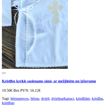
Kristību krekls sasienams sānā, ar mežģīnēm un izšuvumu
19.50€
Bez PVN: 16.12€
Tagi:
bērnupreces
,
bērnu
,
dvieļi
,
dvielisarkapuci
,
kristībām
,
kristību
,
kristības