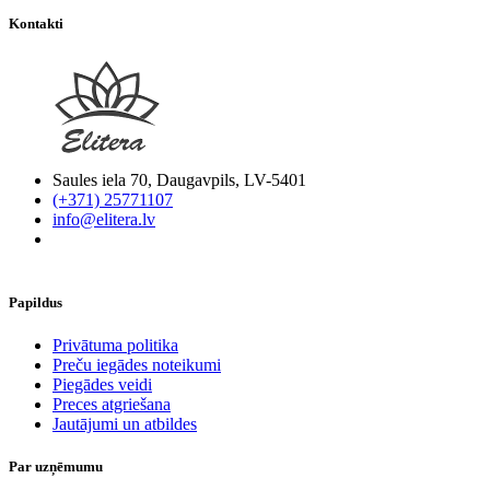
Kontakti
Saules iela 70, Daugavpils, LV-5401
(+371) 25771107
info@elitera.lv
Papildus
​Privātuma politika
Preču iegādes noteikumi
Piegādes veidi
Preces atgriešana
Jautājumi un atbildes
Par uzņēmumu