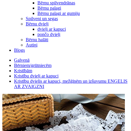
Bērnu spilvendrānas
Bērnu palagi
Bērnu palagi ar gumiju
Spilveni un segas
Bērnu dvieļi
dvieļi ar kapuci
pončo dvieļi
Bērnu halāti
Autiņi
Blogs
Galvenā
Bērniem/grūtniecēm
Kristībām
Kristību dvieļi ar kapuci
Kristību dvielis ar kapuci, mežģīnēm un izšuvumu ENĢELIS
AR ZVAIGZNI