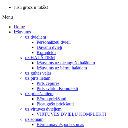
Jūsu grozs ir tukšs!
Menu
Home
Izšuvums
uz dvieļiem
Personalizēti dvieļi
Dāvanu dvieļi
Komplekti
uz HALĀTIEM
Izšuvums uz pieaugušo halātiem
Izšuvums uz bērnu halātiem
uz gultas veļas
uz pirts lietām
Pirts cepures
Pirts svārki. Komplekti
uz priekšautiem
Bērnu priekšauti
Pieaugušo priekšauti
uz virtuves dvieļiem
VIRTUVES DVIEĻU KOMPLEKTI
uz somām
Bērnu apavu/sporta somas