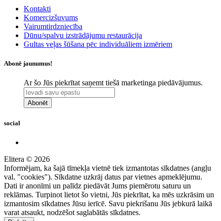
Kontakti
Komercizšuvums
Vairumtirdzniecība
Dūnu/spalvu izstrādājumu restaurācija
Gultas veļas šūšana pēc individuāliem izmēriem
Abonē jaunumus!
Ar šo Jūs piekrītat saņemt tiešā marketinga piedāvājumus.
Abonēt
social
Elitera © 2026
Informējam, ka šajā tīmekļa vietnē tiek izmantotas sīkdatnes (angļu
val. "cookies"). Sīkdatne uzkrāj datus par vietnes apmeklējumu.
Dati ir anonīmi un palīdz piedāvāt Jums piemērotu saturu un
reklāmas. Turpinot lietot šo vietni, Jūs piekrītat, ka mēs uzkrāsim un
izmantosim sīkdatnes Jūsu ierīcē. Savu piekrišanu Jūs jebkurā laikā
varat atsaukt, nodzēšot saglabātās sīkdatnes.