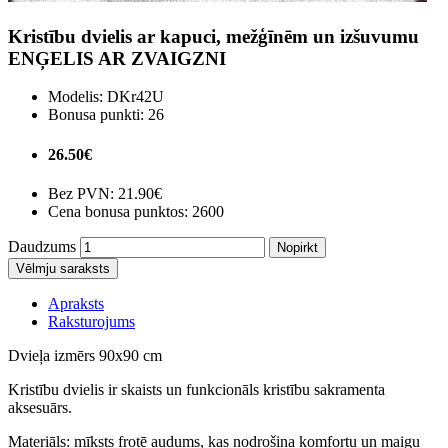
Kristību dvielis ar kapuci, mežģīnēm un izšuvumu
ENĢELIS AR ZVAIGZNI
Modelis:
DKr42U
Bonusa punkti:
26
26.50€
Bez PVN:
21.90€
Cena bonusa punktos: 2600
Daudzums
Nopirkt
Vēlmju saraksts
Apraksts
Raksturojums
Dvieļa izmērs 90x90 cm
Kristību dvielis ir skaists un funkcionāls kristību sakramenta
aksesuārs.
Materiāls:
mīksts frotē audums, kas nodrošina komfortu un maigu