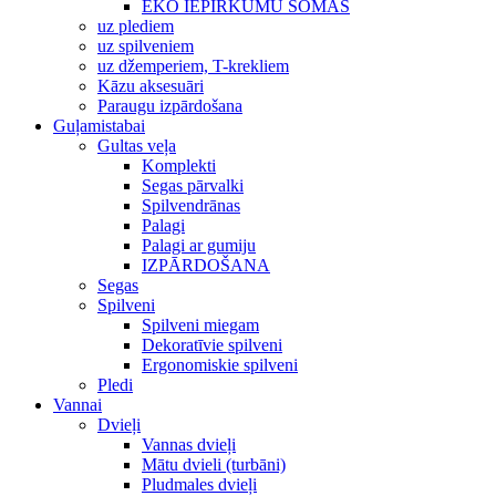
EKO IEPIRKUMU SOMAS
uz plediem
uz spilveniem
uz džemperiem, T-krekliem
Kāzu aksesuāri
Paraugu izpārdošana
Guļamistabai
Gultas veļa
Komplekti
Segas pārvalki
Spilvendrānas
Palagi
Palagi ar gumiju
IZPĀRDOŠANA
Segas
Spilveni
Spilveni miegam
Dekoratīvie spilveni
Ergonomiskie spilveni
Pledi
Vannai
Dvieļi
Vannas dvieļi
Mātu dvieli (turbāni)
Pludmales dvieļi