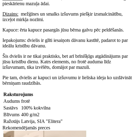
pieskārienu mazuļa ādai.
Dizains:
mežģīnes un smalks izšuvums piešķir izsmalcinātību,
izceļot mirkļa nozīmi.
Kapuce: ērta kapuce pasargās jūsu bērna galvu pēc peldēšanās.
Iepakojums: dvielis ir glīti iesaiņots dāvanu kastītē, padarot to par
ideālu kristību dāvanu.
Šis dvielis ir ne tikai praktisks, bet arī brīnišķīgs atgādinājums par
jūsu kristību dienu. Katrs elements, no frotē auduma līdz
izšuvumam, tika izvēlēts, domājot par mazuli.
Pie tam, dvielis ar kapuci un izšuvumu ir lieliska ideja ko uzdāvināt
bērniņam raudzībās.
Raksturojums
Audums
frotē
Sastāvs
100% kokvilna
Blīvums
400 g/m2
Ražotājs
Latvija, SIA "Elitera"
Rekomendējamās preces