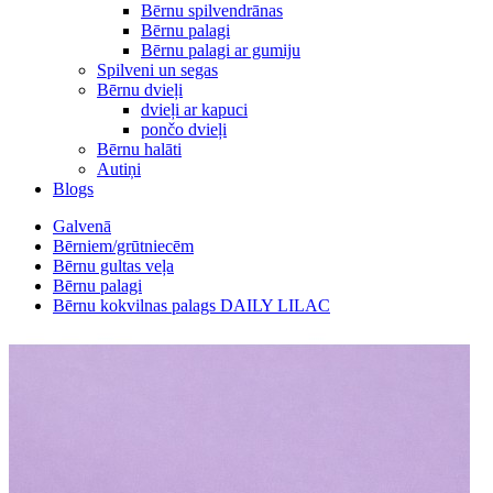
Bērnu spilvendrānas
Bērnu palagi
Bērnu palagi ar gumiju
Spilveni un segas
Bērnu dvieļi
dvieļi ar kapuci
pončo dvieļi
Bērnu halāti
Autiņi
Blogs
Galvenā
Bērniem/grūtniecēm
Bērnu gultas veļa
Bērnu palagi
Bērnu kokvilnas palags DAILY LILAC