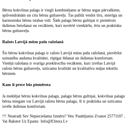
Bērnu kokvilnas palags
ir viegli kombinējams ar bērnu segas pārvalkiem,
spilvendrānām un citu bērnu gultasveļu. Tas palīdz veidot tīru, mierīgu un
harmonisku bērnu istabas vidi. Šāds
palags bērnu gultiņai
ir piemērots
ikdienas lietošanai un vecākiem, kuri novērtē vienkāršu, ērtu un praktisku
bērnu gultasveļu.
Ražots Latvijā mūsu pašu ražošanā
Šis
bērnu kokvilnas palags ir ražots Latvijā mūsu pašu ražošanā
, pievēršot
uzmanību auduma kvalitātei, rūpīgai šūšanai un ikdienas komfortam.
Vietējā ražošana ir svarīga priekšrocība vecākiem, kuri izvēlas
Latvijā
ražotu bērnu gultasveļu
, uzticamu kvalitāti un kvalitatīvu mājas tekstilu
bērniem.
Kam šī prece būs piemērota
Ja meklējat
bērnu kokvilnas palagu
,
palagu bērnu gultiņai
,
kokvilnas palagu
bērna miegam
vai
Latvijā ražotu bērnu palagu
, šī ir praktiska un uzticama
izvēle ikdienas komfortam.
!!! Neatradi Sev Nepieciešamu Izmēru? Veic Pasūtījumu Zvanot 25771107 ,
Vai Rakstot Uz Epastu: Info@Elitera.Lv