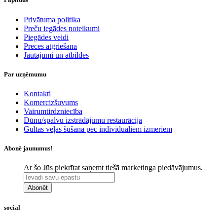
​Privātuma politika
Preču iegādes noteikumi
Piegādes veidi
Preces atgriešana
Jautājumi un atbildes
Par uzņēmumu
Kontakti
Komercizšuvums
Vairumtirdzniecība
Dūnu/spalvu izstrādājumu restaurācija
Gultas veļas šūšana pēc individuāliem izmēriem
Abonē jaunumus!
Ar šo Jūs piekrītat saņemt tiešā marketinga piedāvājumus.
Abonēt
social