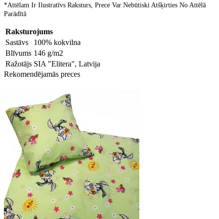
*Attēlam Ir Ilustratīvs Raksturs, Prece Var Nebūtiski Atšķirties No Attēlā
Parādītā
Raksturojums
Sastāvs
100% kokvilna
Blīvums
146 g/m2
Ražotājs
SIA "Elitera", Latvija
Rekomendējamās preces