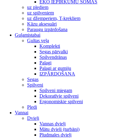
EKO IEPIRKUMU SOMAS
uz plediem
uz spilveniem
uz džemperiem, T-krekliem
Kāzu aksesuāri
Paraugu izpārdošana
Guļamistabai
Gultas veļa
Komplekti
Segas pārvalki
Spilvendrānas
Palagi
Palagi ar gumiju
IZPĀRDOŠANA
Segas
Spilveni
Spilveni miegam
Dekoratīvie spilveni
Ergonomiskie spilveni
Pledi
Vannai
Dvieļi
Vannas dvieļi
Mātu dvieli (turbāni)
Pludmales dvieļi