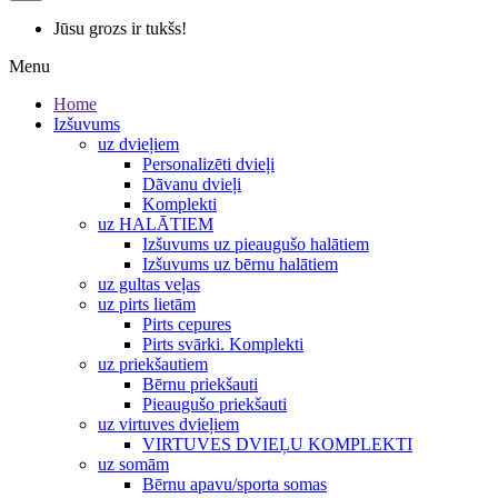
Jūsu grozs ir tukšs!
Menu
Home
Izšuvums
uz dvieļiem
Personalizēti dvieļi
Dāvanu dvieļi
Komplekti
uz HALĀTIEM
Izšuvums uz pieaugušo halātiem
Izšuvums uz bērnu halātiem
uz gultas veļas
uz pirts lietām
Pirts cepures
Pirts svārki. Komplekti
uz priekšautiem
Bērnu priekšauti
Pieaugušo priekšauti
uz virtuves dvieļiem
VIRTUVES DVIEĻU KOMPLEKTI
uz somām
Bērnu apavu/sporta somas