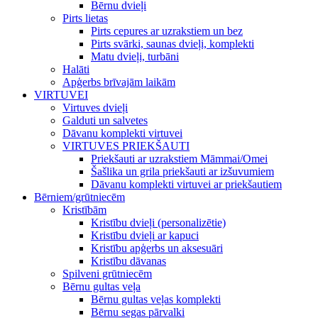
Bērnu dvieļi
Pirts lietas
Pirts cepures ar uzrakstiem un bez
Pirts svārki, saunas dvieļi, komplekti
Matu dvieļi, turbāni
Halāti
Apģerbs brīvajām laikām
VIRTUVEI
Virtuves dvieļi
Galduti un salvetes
Dāvanu komplekti virtuvei
VIRTUVES PRIEKŠAUTI
Priekšauti ar uzrakstiem Māmmai/Omei
Šašlika un grila priekšauti ar izšuvumiem
Dāvanu komplekti virtuvei ar priekšautiem
Bērniem/grūtniecēm
Kristībām
Kristību dvieļi (personalizētie)
Kristību dvieļi ar kapuci
Kristību apģerbs un aksesuāri
Kristību dāvanas
Spilveni grūtniecēm
Bērnu gultas veļa
Bērnu gultas veļas komplekti
Bērnu segas pārvalki