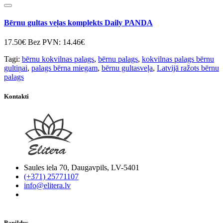
Bērnu gultas veļas komplekts Daily PANDA
17.50€
Bez PVN: 14.46€
Tagi:
bērnu kokvilnas palags
,
bērnu palags
,
kokvilnas palags bērnu
gultiņai
,
palags bērna miegam
,
bērnu gultasveļa
,
Latvijā ražots bērnu
palags
Kontakti
Saules iela 70, Daugavpils, LV-5401
(+371) 25771107
info@elitera.lv
Papildus