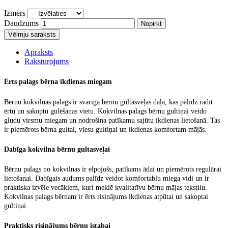
Izmērs
Daudzums
Nopirkt
Vēlmju saraksts
Apraksts
Raksturojums
Ērts palags bērna ikdienas miegam
Bērnu kokvilnas palags
ir svarīga bērnu gultasveļas daļa, kas palīdz radīt
ērtu un sakoptu gulēšanas vietu.
Kokvilnas palags bērnu gultiņai
veido
gludu virsmu miegam un nodrošina patīkamu sajūtu ikdienas lietošanā. Tas
ir piemērots bērna gultai, viesu gultiņai un ikdienas komfortam mājās.
Dabīga kokvilna bērnu gultasveļai
Bērnu palags no kokvilnas
ir elpojošs, patīkams ādai un piemērots regulārai
lietošanai. Dabīgais audums palīdz veidot komfortablu miega vidi un ir
praktiska izvēle vecākiem, kuri meklē kvalitatīvu bērnu mājas tekstilu.
Kokvilnas palags bērnam
ir ērts risinājums ikdienas atpūtai un sakoptai
gultiņai.
Praktisks risinājums bērnu istabai