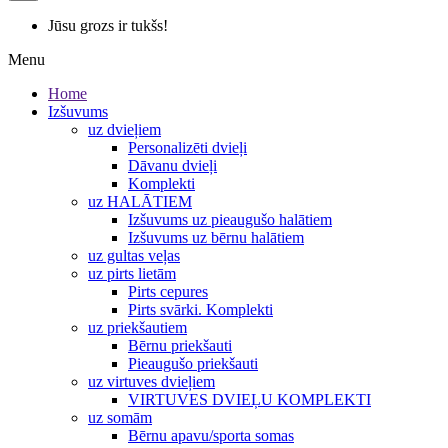
Jūsu grozs ir tukšs!
Menu
Home
Izšuvums
uz dvieļiem
Personalizēti dvieļi
Dāvanu dvieļi
Komplekti
uz HALĀTIEM
Izšuvums uz pieaugušo halātiem
Izšuvums uz bērnu halātiem
uz gultas veļas
uz pirts lietām
Pirts cepures
Pirts svārki. Komplekti
uz priekšautiem
Bērnu priekšauti
Pieaugušo priekšauti
uz virtuves dvieļiem
VIRTUVES DVIEĻU KOMPLEKTI
uz somām
Bērnu apavu/sporta somas