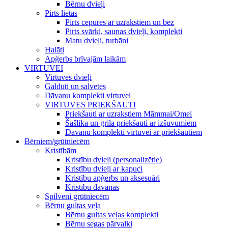
Bērnu dvieļi
Pirts lietas
Pirts cepures ar uzrakstiem un bez
Pirts svārki, saunas dvieļi, komplekti
Matu dvieļi, turbāni
Halāti
Apģerbs brīvajām laikām
VIRTUVEI
Virtuves dvieļi
Galduti un salvetes
Dāvanu komplekti virtuvei
VIRTUVES PRIEKŠAUTI
Priekšauti ar uzrakstiem Māmmai/Omei
Šašlika un grila priekšauti ar izšuvumiem
Dāvanu komplekti virtuvei ar priekšautiem
Bērniem/grūtniecēm
Kristībām
Kristību dvieļi (personalizētie)
Kristību dvieļi ar kapuci
Kristību apģerbs un aksesuāri
Kristību dāvanas
Spilveni grūtniecēm
Bērnu gultas veļa
Bērnu gultas veļas komplekti
Bērnu segas pārvalki