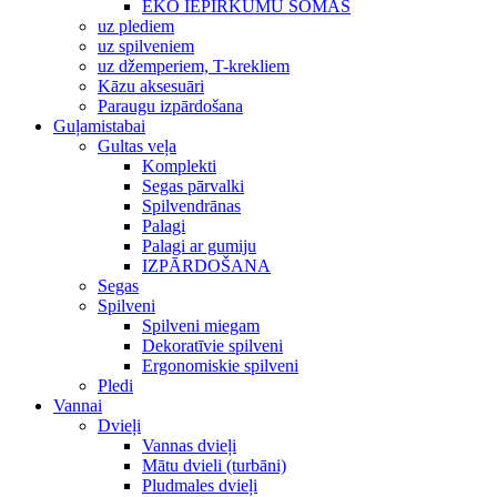
EKO IEPIRKUMU SOMAS
uz plediem
uz spilveniem
uz džemperiem, T-krekliem
Kāzu aksesuāri
Paraugu izpārdošana
Guļamistabai
Gultas veļa
Komplekti
Segas pārvalki
Spilvendrānas
Palagi
Palagi ar gumiju
IZPĀRDOŠANA
Segas
Spilveni
Spilveni miegam
Dekoratīvie spilveni
Ergonomiskie spilveni
Pledi
Vannai
Dvieļi
Vannas dvieļi
Mātu dvieli (turbāni)
Pludmales dvieļi