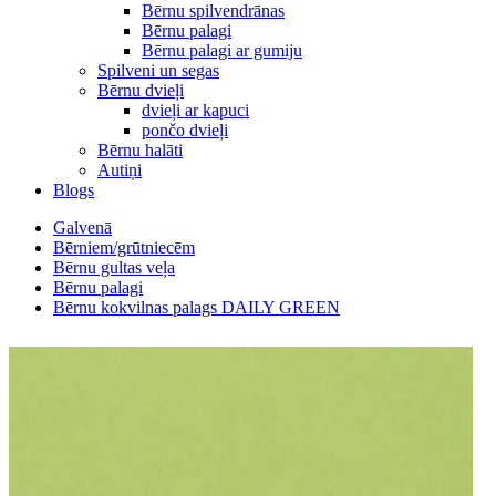
Bērnu spilvendrānas
Bērnu palagi
Bērnu palagi ar gumiju
Spilveni un segas
Bērnu dvieļi
dvieļi ar kapuci
pončo dvieļi
Bērnu halāti
Autiņi
Blogs
Galvenā
Bērniem/grūtniecēm
Bērnu gultas veļa
Bērnu palagi
Bērnu kokvilnas palags DAILY GREEN