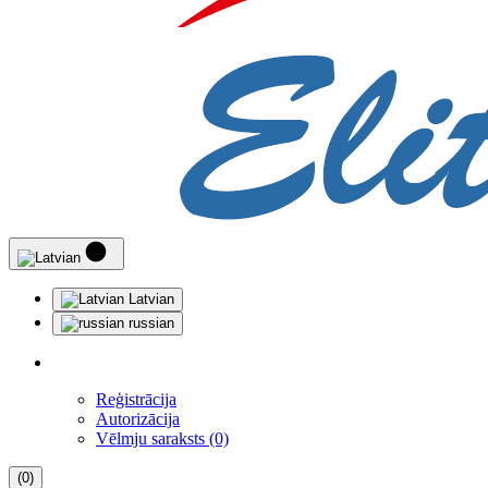
Latvian
russian
Reģistrācija
Autorizācija
Vēlmju saraksts (0)
(0)