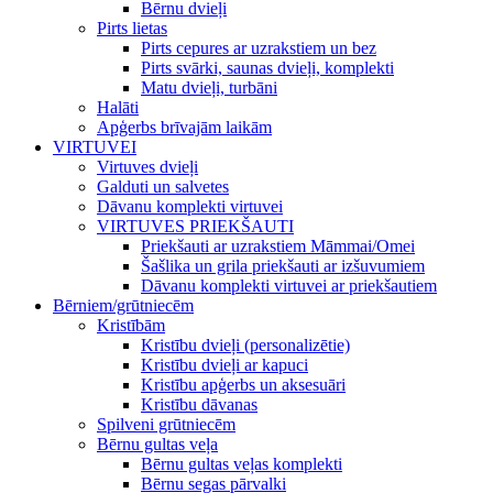
Bērnu dvieļi
Pirts lietas
Pirts cepures ar uzrakstiem un bez
Pirts svārki, saunas dvieļi, komplekti
Matu dvieļi, turbāni
Halāti
Apģerbs brīvajām laikām
VIRTUVEI
Virtuves dvieļi
Galduti un salvetes
Dāvanu komplekti virtuvei
VIRTUVES PRIEKŠAUTI
Priekšauti ar uzrakstiem Māmmai/Omei
Šašlika un grila priekšauti ar izšuvumiem
Dāvanu komplekti virtuvei ar priekšautiem
Bērniem/grūtniecēm
Kristībām
Kristību dvieļi (personalizētie)
Kristību dvieļi ar kapuci
Kristību apģerbs un aksesuāri
Kristību dāvanas
Spilveni grūtniecēm
Bērnu gultas veļa
Bērnu gultas veļas komplekti
Bērnu segas pārvalki