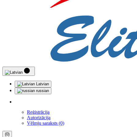
Latvian
russian
Reģistrācija
Autorizācija
Vēlmju saraksts (0)
(0)