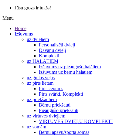
Jūsu grozs ir tukšs!
Menu
Home
Izšuvums
uz dvieļiem
Personalizēti dvieļi
Dāvanu dvieļi
Komplekti
uz HALĀTIEM
Izšuvums uz pieaugušo halātiem
Izšuvums uz bērnu halātiem
uz gultas veļas
uz pirts lietām
Pirts cepures
Pirts svārki. Komplekti
uz priekšautiem
Bērnu priekšauti
Pieaugušo priekšauti
uz virtuves dvieļiem
VIRTUVES DVIEĻU KOMPLEKTI
uz somām
Bērnu apavu/sporta somas