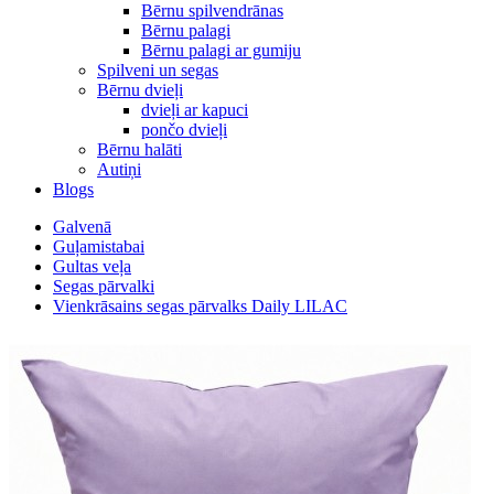
Bērnu spilvendrānas
Bērnu palagi
Bērnu palagi ar gumiju
Spilveni un segas
Bērnu dvieļi
dvieļi ar kapuci
pončo dvieļi
Bērnu halāti
Autiņi
Blogs
Galvenā
Guļamistabai
Gultas veļa
Segas pārvalki
Vienkrāsains segas pārvalks Daily LILAC