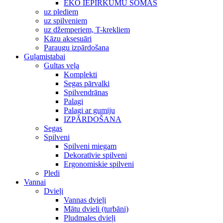
EKO IEPIRKUMU SOMAS
uz plediem
uz spilveniem
uz džemperiem, T-krekliem
Kāzu aksesuāri
Paraugu izpārdošana
Guļamistabai
Gultas veļa
Komplekti
Segas pārvalki
Spilvendrānas
Palagi
Palagi ar gumiju
IZPĀRDOŠANA
Segas
Spilveni
Spilveni miegam
Dekoratīvie spilveni
Ergonomiskie spilveni
Pledi
Vannai
Dvieļi
Vannas dvieļi
Mātu dvieli (turbāni)
Pludmales dvieļi