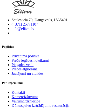
Saules iela 70, Daugavpils, LV-5401
(+371) 25771107
info@elitera.lv
Papildus
​Privātuma politika
Preču iegādes noteikumi
Piegādes veidi
Preces atgriešana
Jautājumi un atbildes
Par uzņēmumu
Kontakti
Komercizšuvums
Vairumtirdzniecība
Dūnu/spalvu izstrādājumu restaurācija