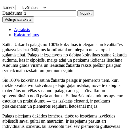
Izmērs
Daudzums
Nopirkt
Vēlmju saraksts
Apraksts
Raksturojums
Satīna žakarda palags no 100% kokvilnas ir elegants un kvalitatīvs
gultasveļas izstrādājums komfortablam miegam un sakoptai
guļamistabai. Palags ir izgatavots no dabīga kokvilnas satīna žakarda
auduma, kas ir elpojošs, maigs ādai un patīkams ikdienas lietošanā.
Auduma gludā virsma un ieaustais žakarda raksts piešķir palagam
izsmalcinātu izskatu un premium sajūtu.
Šis 100% kokvilnas satīna žakarda palags ir piemērots tiem, kuri
meklē kvalitatīvu kokvilnas palagu guļamistabai, novērtē dabīgus
materiālus un vēlas saskaņot palagu ar segas pārvalku un
spilvendrānām no tā paša auduma. Satīna žakarda audums apvieno
estētiku un praktiskumu — tas izskatās eleganti, ir patīkams
pieskārienam un piemērots regulārai lietošanai mājās.
Palags pieejams dažādos izmēros, tāpēc to iespējams izvēlēties
atbilstoši savai gultai un matracim. Ir iespējams pasūtīt arī
individuālus izmērus, lai izveidotu tieši sev piemērotu gultasveļas