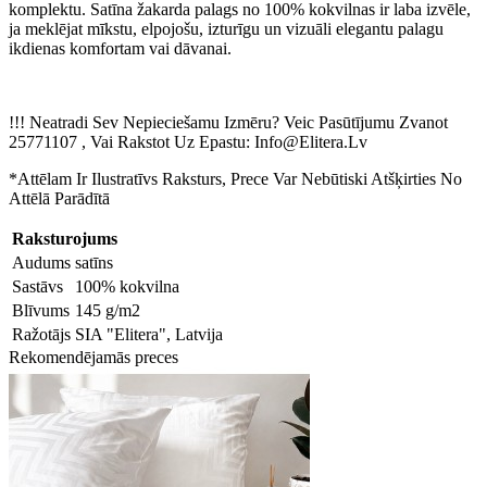
komplektu. Satīna žakarda palags no 100% kokvilnas ir laba izvēle,
ja meklējat mīkstu, elpojošu, izturīgu un vizuāli elegantu palagu
ikdienas komfortam vai dāvanai.
!!! Neatradi Sev Nepieciešamu Izmēru? Veic Pasūtījumu Zvanot
25771107 , Vai Rakstot Uz Epastu: Info@Elitera.Lv
*Attēlam Ir Ilustratīvs Raksturs, Prece Var Nebūtiski Atšķirties No
Attēlā Parādītā
Raksturojums
Audums
satīns
Sastāvs
100% kokvilna
Blīvums
145 g/m2
Ražotājs
SIA "Elitera", Latvija
Rekomendējamās preces