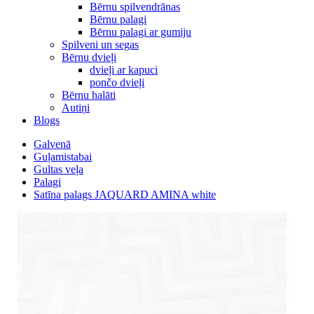
Bērnu spilvendrānas
Bērnu palagi
Bērnu palagi ar gumiju
Spilveni un segas
Bērnu dvieļi
dvieļi ar kapuci
pončo dvieļi
Bērnu halāti
Autiņi
Blogs
Galvenā
Guļamistabai
Gultas veļa
Palagi
Satīna palags JAQUARD AMINA white