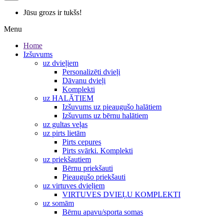
Jūsu grozs ir tukšs!
Menu
Home
Izšuvums
uz dvieļiem
Personalizēti dvieļi
Dāvanu dvieļi
Komplekti
uz HALĀTIEM
Izšuvums uz pieaugušo halātiem
Izšuvums uz bērnu halātiem
uz gultas veļas
uz pirts lietām
Pirts cepures
Pirts svārki. Komplekti
uz priekšautiem
Bērnu priekšauti
Pieaugušo priekšauti
uz virtuves dvieļiem
VIRTUVES DVIEĻU KOMPLEKTI
uz somām
Bērnu apavu/sporta somas