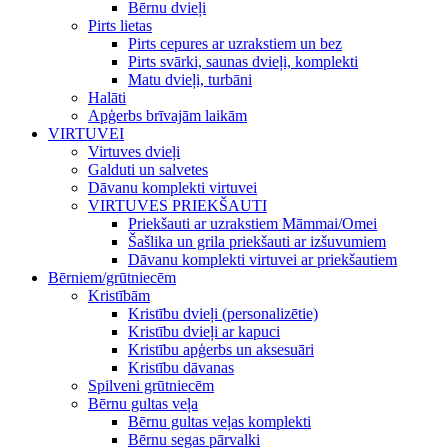
Bērnu dvieļi
Pirts lietas
Pirts cepures ar uzrakstiem un bez
Pirts svārki, saunas dvieļi, komplekti
Matu dvieļi, turbāni
Halāti
Apģerbs brīvajām laikām
VIRTUVEI
Virtuves dvieļi
Galduti un salvetes
Dāvanu komplekti virtuvei
VIRTUVES PRIEKŠAUTI
Priekšauti ar uzrakstiem Māmmai/Omei
Šašlika un grila priekšauti ar izšuvumiem
Dāvanu komplekti virtuvei ar priekšautiem
Bērniem/grūtniecēm
Kristībām
Kristību dvieļi (personalizētie)
Kristību dvieļi ar kapuci
Kristību apģerbs un aksesuāri
Kristību dāvanas
Spilveni grūtniecēm
Bērnu gultas veļa
Bērnu gultas veļas komplekti
Bērnu segas pārvalki