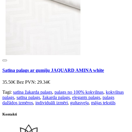
Satīna palags ar gumiju JAQUARD AMINA white
35.50€
Bez PVN: 29.34€
Tagi:
satīna žakarda palags
,
palags no 100% kokvilnas
,
kokvilnas
palags
,
satīna palags
,
žakarda palags
,
elegants palags
,
palags
dažādos izmēros
,
individuāli izmēri
,
gultasveļa
,
mājas tekstils
Kontakti