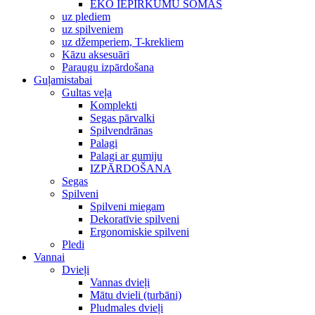
EKO IEPIRKUMU SOMAS
uz plediem
uz spilveniem
uz džemperiem, T-krekliem
Kāzu aksesuāri
Paraugu izpārdošana
Guļamistabai
Gultas veļa
Komplekti
Segas pārvalki
Spilvendrānas
Palagi
Palagi ar gumiju
IZPĀRDOŠANA
Segas
Spilveni
Spilveni miegam
Dekoratīvie spilveni
Ergonomiskie spilveni
Pledi
Vannai
Dvieļi
Vannas dvieļi
Mātu dvieli (turbāni)
Pludmales dvieļi