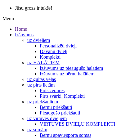
Jūsu grozs ir tukšs!
Menu
Home
Izšuvums
uz dvieļiem
Personalizēti dvieļi
Dāvanu dvieļi
Komplekti
uz HALĀTIEM
Izšuvums uz pieaugušo halātiem
Izšuvums uz bērnu halātiem
uz gultas veļas
uz pirts lietām
Pirts cepures
Pirts svārki. Komplekti
uz priekšautiem
Bērnu priekšauti
Pieaugušo priekšauti
uz virtuves dvieļiem
VIRTUVES DVIEĻU KOMPLEKTI
uz somām
Bērnu apavu/sporta somas