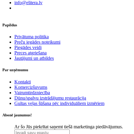
info@elitera.lv
Papildus
​Privātuma politika
Preču iegādes noteikumi
Piegādes veidi
Preces atgriešana
Jautājumi un atbildes
Par uzņēmumu
Kontakti
Komercizšuvums
Vairumtirdzniecība
Dūnu/spalvu izstrādājumu restaurācija
Gultas veļas šūšana pēc individuāliem izmēriem
Abonē jaunumus!
Ar šo Jūs piekrītat saņemt tiešā marketinga piedāvājumus.