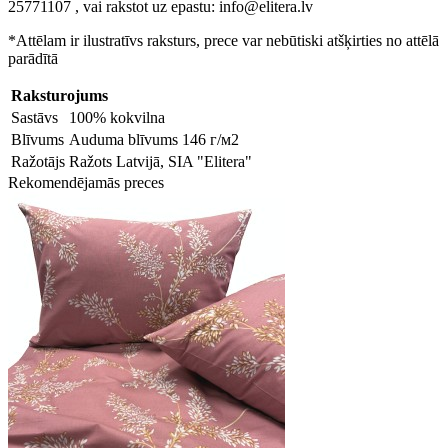
25771107 , vai rakstot uz epastu: info@elitera.lv
*Attēlam ir ilustratīvs raksturs, prece var nebūtiski atšķirties no attēlā
parādītā
Raksturojums
Sastāvs
100% kokvilna
Blīvums
Auduma blīvums 146 г/м2
Ražotājs
Ražots Latvijā, SIA "Elitera"
Rekomendējamās preces