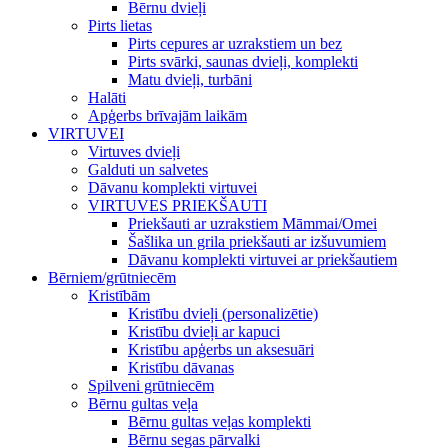
Bērnu dvieļi
Pirts lietas
Pirts cepures ar uzrakstiem un bez
Pirts svārki, saunas dvieļi, komplekti
Matu dvieļi, turbāni
Halāti
Apģerbs brīvajām laikām
VIRTUVEI
Virtuves dvieļi
Galduti un salvetes
Dāvanu komplekti virtuvei
VIRTUVES PRIEKŠAUTI
Priekšauti ar uzrakstiem Māmmai/Omei
Šašlika un grila priekšauti ar izšuvumiem
Dāvanu komplekti virtuvei ar priekšautiem
Bērniem/grūtniecēm
Kristībām
Kristību dvieļi (personalizētie)
Kristību dvieļi ar kapuci
Kristību apģerbs un aksesuāri
Kristību dāvanas
Spilveni grūtniecēm
Bērnu gultas veļa
Bērnu gultas veļas komplekti
Bērnu segas pārvalki