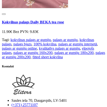
Kokvilnas palags Daily BEKA tea rose
11.90€
Bez PVN: 9.83€
Tagi:
kokvilnas palags ar gumiju
,
palags ar gumiju
,
kokvilnas
palags
,
palags bjazs
,
100% kokvilna
,
palags ar gumiju internetā
,
palags ar gumiju online
,
kvalitatīvs palags ar gumiju
,
elpojošs
palags
,
palags ar gumiju 160x200
,
palags ar gumiju 180x200
,
palags
ar gumiju 200x200
,
fitted sheet kokvilna
Kontakti
Saules iela 70, Daugavpils, LV-5401
(+371) 25771107