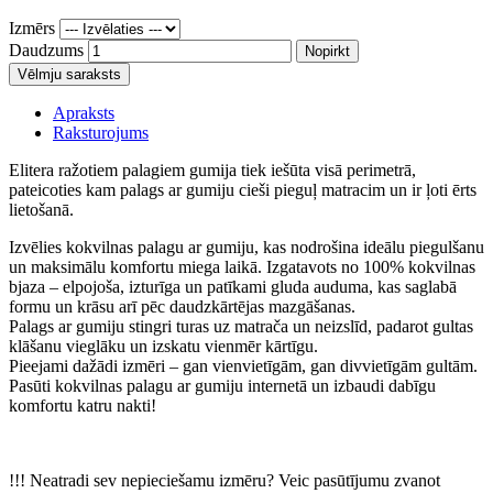
Izmērs
Daudzums
Nopirkt
Vēlmju saraksts
Apraksts
Raksturojums
Elitera ražotiem palagiem gumija tiek iešūta visā perimetrā,
pateicoties kam palags ar gumiju cieši pieguļ matracim un ir ļoti ērts
lietošanā.
Izvēlies
kokvilnas palagu ar gumiju
, kas nodrošina ideālu piegulšanu
un maksimālu komfortu miega laikā. Izgatavots no
100% kokvilnas
bjaza
– elpojoša, izturīga un patīkami gluda auduma, kas saglabā
formu un krāsu arī pēc daudzkārtējas mazgāšanas.
Palags ar gumiju
stingri turas uz matrača un neizslīd, padarot gultas
klāšanu vieglāku un izskatu vienmēr kārtīgu.
Pieejami
dažādi izmēri
– gan vienvietīgām, gan divvietīgām gultām.
Pasūti
kokvilnas palagu ar gumiju internetā
un izbaudi dabīgu
komfortu katru nakti!
!!! Neatradi sev nepieciešamu izmēru? Veic pasūtījumu zvanot