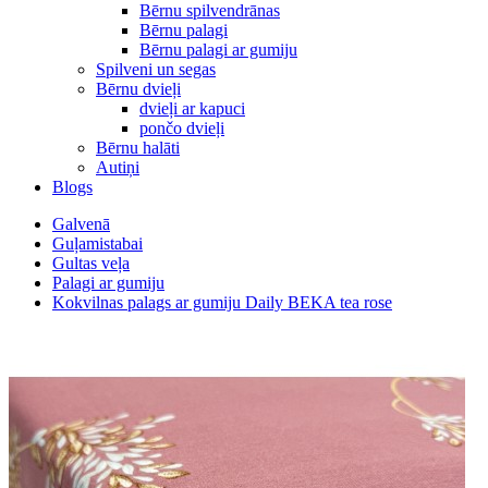
Bērnu spilvendrānas
Bērnu palagi
Bērnu palagi ar gumiju
Spilveni un segas
Bērnu dvieļi
dvieļi ar kapuci
pončo dvieļi
Bērnu halāti
Autiņi
Blogs
Galvenā
Guļamistabai
Gultas veļa
Palagi ar gumiju
Kokvilnas palags ar gumiju Daily BEKA tea rose