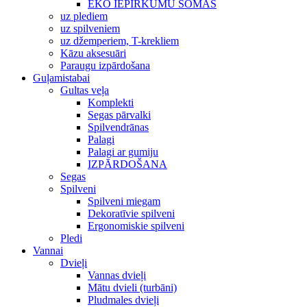
EKO IEPIRKUMU SOMAS
uz plediem
uz spilveniem
uz džemperiem, T-krekliem
Kāzu aksesuāri
Paraugu izpārdošana
Guļamistabai
Gultas veļa
Komplekti
Segas pārvalki
Spilvendrānas
Palagi
Palagi ar gumiju
IZPĀRDOŠANA
Segas
Spilveni
Spilveni miegam
Dekoratīvie spilveni
Ergonomiskie spilveni
Pledi
Vannai
Dvieļi
Vannas dvieļi
Mātu dvieli (turbāni)
Pludmales dvieļi