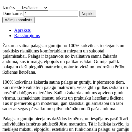
Izmērs
Daudzums
Nopirkt
Vēlmju saraksts
Apraksts
Raksturojums
Žakarda satīna palags ar gumiju no 100% kokvilnas ir elegants un
praktisks risinājums komfortablam miegam un sakoptai
guļamistabai. Palags ir izgatavots no kvalitatīva satīna žakarda
auduma, kas ir maigs, elpojošs un patīkams ādai. Gumija palīdz
palagam cieši piegulēt matracim, notur to vietā un nodrošina ērtību
ikdienas lietošanā.
100% kokvilnas žakarda satīna palags ar gumiju ir piemērots tiem,
kuri meklē kvalitatīvu palagu matracim, vēlas glītu gultas izskatu un
novērtē dabīgus materiālus. Satīna žakarda audums apvieno gludu
virsmu, izsmalcinātu ieaustu rakstu un praktisku lietošanu ikdienā.
Tas ir piemērots gan modernai, gan klasiskai guļamistabai un labi
sader ar segas pārvalku un spilvendrānām no tā paša auduma.
Palags ar gumiju pieejams dažādos izmēros, un iespējams pasūtīt arī
individuālus izmērus atbilstoši Jūsu matracim. Tā ir lieliska izvēle, ja
meklējat mīkstu, elpojošu, estētisku un funkcionālu palagu ar gumiju