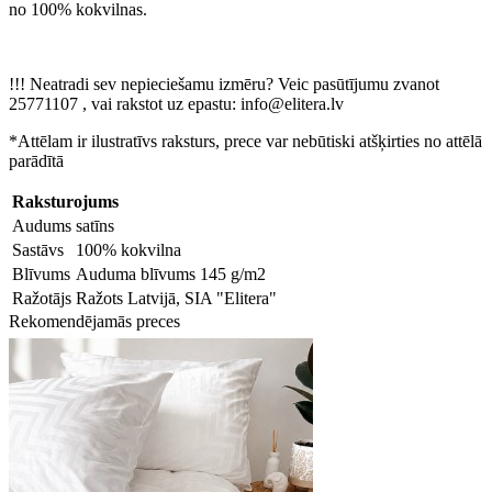
no 100% kokvilnas.
!!! Neatradi sev nepieciešamu izmēru? Veic pasūtījumu zvanot
25771107 , vai rakstot uz epastu: info@elitera.lv
*Attēlam ir ilustratīvs raksturs, prece var nebūtiski atšķirties no attēlā
parādītā
Raksturojums
Audums
satīns
Sastāvs
100% kokvilna
Blīvums
Auduma blīvums 145 g/m2
Ražotājs
Ražots Latvijā, SIA "Elitera"
Rekomendējamās preces