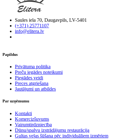
Saules iela 70, Daugavpils, LV-5401
(+371) 25771107
info@elitera.lv
Papildus
​Privātuma politika
Preču iegādes noteikumi
Piegādes veidi
Preces atgriešana
Jautājumi un atbildes
Par uzņēmumu
Kontakti
Komercizšuvums
Vairumtirdzniecība
Dūnu/spalvu izstrādājumu restaurācija
Gultas veļas šūšana pēc individuāliem izmēriem