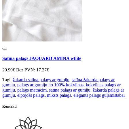
Satīna palags JAQUARD AMINA white
20.90€
Bez PVN: 17.27€
Tagi:
žakarda satīna palags ar gumiju
,
satīna žakarda palags ar
gumiju
,
palags ar gumiju no 100% kokvilnas
,
kokvilnas palags ar
gumiju
,
palags matracim
,
satīna palags ar gumiju
,
žakarda palags ar
gumiju
,
elpojošs palags
,
mīksts palags
,
elegants palags guļamistabai
Kontakti