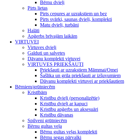
Bērnu dvieļi
Pirts lietas
Pirts cepures ar uzrakstiem un bez
Pirts svārki, saunas dvieļi, komplekti
Matu dvieļi, turbāni
Halāti
Apģerbs brīvajām laikām
VIRTUVEI
Virtuves dvieļi
Galduti un salvetes
Dāvanu komplekti virtuvei
VIRTUVES PRIEKŠAUTI
Priekšauti ar uzrakstiem Māmmai/Omei
Šašlika un grila priekšauti ar izšuvumiem
Dāvanu komplekti virtuvei ar priekšautiem
Bērniem/grūtniecēm
Kristībām
Kristību dvieļi (personalizētie)
Kristību dvieļi ar kapuci
Kristību apģerbs un aksesuāri
Kristību dāvanas
Spilveni grūtniecēm
Bērnu gultas veļa
Bērnu gultas veļas komplekti
Bērnu segas pārvalki