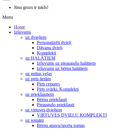
Jūsu grozs ir tukšs!
Menu
Home
Izšuvums
uz dvieļiem
Personalizēti dvieļi
Dāvanu dvieļi
Komplekti
uz HALĀTIEM
Izšuvums uz pieaugušo halātiem
Izšuvums uz bērnu halātiem
uz gultas veļas
uz pirts lietām
Pirts cepures
Pirts svārki. Komplekti
uz priekšautiem
Bērnu priekšauti
Pieaugušo priekšauti
uz virtuves dvieļiem
VIRTUVES DVIEĻU KOMPLEKTI
uz somām
Bērnu apavu/sporta somas