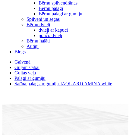
Bērnu spilvendrānas
Bērnu palagi
Bērnu palagi ar gumiju
Spilveni un segas
Bērnu dvieļi
dvieļi ar kapuci
pončo dvieļi
Bērnu halāti
Autiņi
Blogs
Galvenā
Guļamistabai
Gultas veļa
Palagi ar gumiju
Satīna palags ar gumiju JAQUARD AMINA white