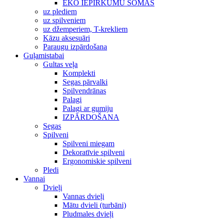
EKO IEPIRKUMU SOMAS
uz plediem
uz spilveniem
uz džemperiem, T-krekliem
Kāzu aksesuāri
Paraugu izpārdošana
Guļamistabai
Gultas veļa
Komplekti
Segas pārvalki
Spilvendrānas
Palagi
Palagi ar gumiju
IZPĀRDOŠANA
Segas
Spilveni
Spilveni miegam
Dekoratīvie spilveni
Ergonomiskie spilveni
Pledi
Vannai
Dvieļi
Vannas dvieļi
Mātu dvieli (turbāni)
Pludmales dvieļi