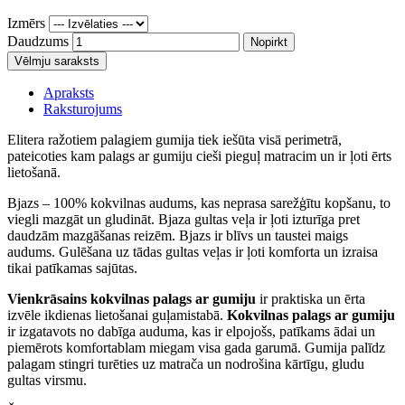
Izmērs
Daudzums
Nopirkt
Vēlmju saraksts
Apraksts
Raksturojums
Elitera ražotiem palagiem gumija tiek iešūta visā perimetrā,
pateicoties kam palags ar gumiju cieši pieguļ matracim un ir ļoti ērts
lietošanā.
Bjazs – 100% kokvilnas audums, kas neprasa sarežģītu kopšanu, to
viegli mazgāt un gludināt. Bjaza gultas veļa ir ļoti izturīga pret
daudzām mazgāšanas reizēm. Bjazs ir blīvs un taustei maigs
audums. Gulēšana uz tādas gultas veļas ir ļoti komforta un izraisa
tikai patīkamas sajūtas.
Vienkrāsains kokvilnas palags ar gumiju
ir praktiska un ērta
izvēle ikdienas lietošanai guļamistabā.
Kokvilnas palags ar gumiju
ir izgatavots no dabīga auduma, kas ir elpojošs, patīkams ādai un
piemērots komfortablam miegam visa gada garumā. Gumija palīdz
palagam stingri turēties uz matrača un nodrošina kārtīgu, gludu
gultas virsmu.