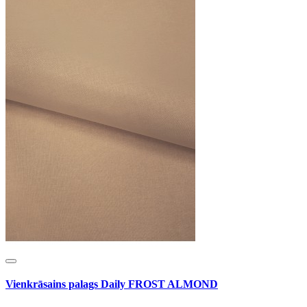
Vienkrāsains palags Daily FROST ALMOND