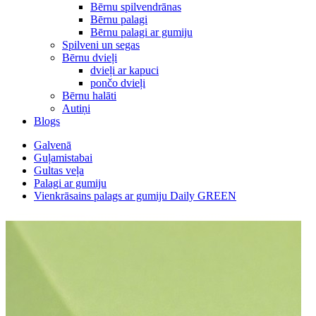
Bērnu spilvendrānas
Bērnu palagi
Bērnu palagi ar gumiju
Spilveni un segas
Bērnu dvieļi
dvieļi ar kapuci
pončo dvieļi
Bērnu halāti
Autiņi
Blogs
Galvenā
Guļamistabai
Gultas veļa
Palagi ar gumiju
Vienkrāsains palags ar gumiju Daily GREEN