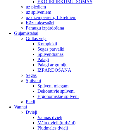
EKO IEPIRKUMU SOMAS
uz plediem
uz spilveniem
uz džemperiem, T-krekliem
Kāzu aksesuāri
Paraugu izpārdošana
Guļamistabai
Gultas veļa
Komplekti
Segas pārvalki
Spilvendrānas
Palagi
Palagi ar gumiju
IZPĀRDOŠANA
Segas
Spilveni
Spilveni miegam
Dekoratīvie spilveni
Ergonomiskie spilveni
Pledi
Vannai
Dvieļi
Vannas dvieļi
Mātu dvieli (turbāni)
Pludmales dvieļi