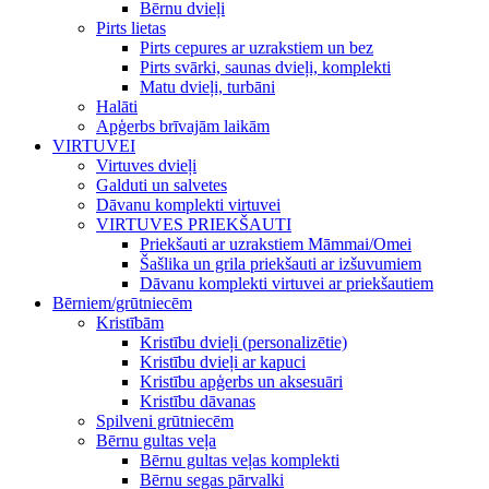
Bērnu dvieļi
Pirts lietas
Pirts cepures ar uzrakstiem un bez
Pirts svārki, saunas dvieļi, komplekti
Matu dvieļi, turbāni
Halāti
Apģerbs brīvajām laikām
VIRTUVEI
Virtuves dvieļi
Galduti un salvetes
Dāvanu komplekti virtuvei
VIRTUVES PRIEKŠAUTI
Priekšauti ar uzrakstiem Māmmai/Omei
Šašlika un grila priekšauti ar izšuvumiem
Dāvanu komplekti virtuvei ar priekšautiem
Bērniem/grūtniecēm
Kristībām
Kristību dvieļi (personalizētie)
Kristību dvieļi ar kapuci
Kristību apģerbs un aksesuāri
Kristību dāvanas
Spilveni grūtniecēm
Bērnu gultas veļa
Bērnu gultas veļas komplekti
Bērnu segas pārvalki