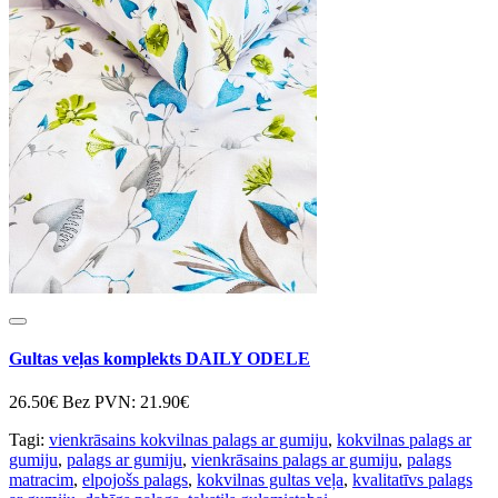
Gultas veļas komplekts DAILY ODELE
26.50€
Bez PVN: 21.90€
Tagi:
vienkrāsains kokvilnas palags ar gumiju
,
kokvilnas palags ar
gumiju
,
palags ar gumiju
,
vienkrāsains palags ar gumiju
,
palags
matracim
,
elpojošs palags
,
kokvilnas gultas veļa
,
kvalitatīvs palags