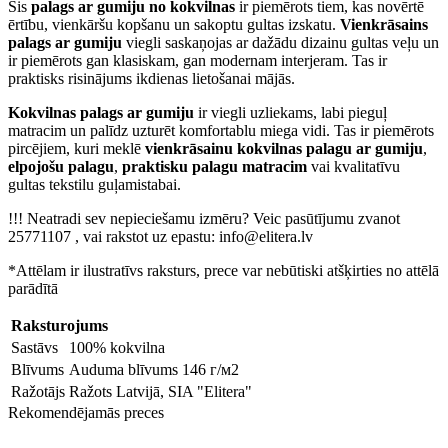
Šis
palags ar gumiju no kokvilnas
ir piemērots tiem, kas novērtē
ērtību, vienkāršu kopšanu un sakoptu gultas izskatu.
Vienkrāsains
palags ar gumiju
viegli saskaņojas ar dažādu dizainu gultas veļu un
ir piemērots gan klasiskam, gan modernam interjeram. Tas ir
praktisks risinājums ikdienas lietošanai mājās.
Kokvilnas palags ar gumiju
ir viegli uzliekams, labi pieguļ
matracim un palīdz uzturēt komfortablu miega vidi. Tas ir piemērots
pircējiem, kuri meklē
vienkrāsainu kokvilnas palagu ar gumiju
,
elpojošu palagu
,
praktisku palagu matracim
vai kvalitatīvu
gultas tekstilu guļamistabai.
!!! Neatradi sev nepieciešamu izmēru? Veic pasūtījumu zvanot
25771107 , vai rakstot uz epastu: info@elitera.lv
*Attēlam ir ilustratīvs raksturs, prece var nebūtiski atšķirties no attēlā
parādītā
Raksturojums
Sastāvs
100% kokvilna
Blīvums
Auduma blīvums 146 г/м2
Ražotājs
Ražots Latvijā, SIA "Elitera"
Rekomendējamās preces