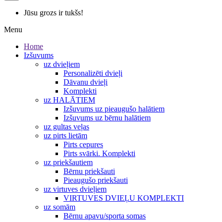
Jūsu grozs ir tukšs!
Menu
Home
Izšuvums
uz dvieļiem
Personalizēti dvieļi
Dāvanu dvieļi
Komplekti
uz HALĀTIEM
Izšuvums uz pieaugušo halātiem
Izšuvums uz bērnu halātiem
uz gultas veļas
uz pirts lietām
Pirts cepures
Pirts svārki. Komplekti
uz priekšautiem
Bērnu priekšauti
Pieaugušo priekšauti
uz virtuves dvieļiem
VIRTUVES DVIEĻU KOMPLEKTI
uz somām
Bērnu apavu/sporta somas