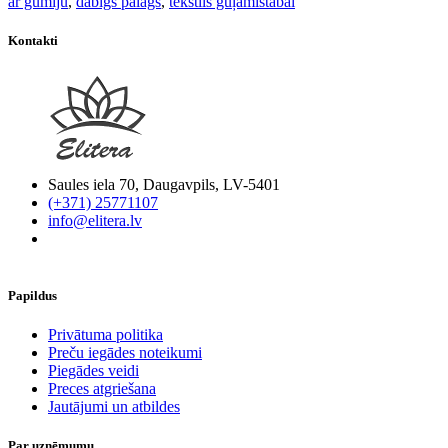
ar gumiju
,
dabīgs palags
,
tekstils guļamistabai
Kontakti
Saules iela 70, Daugavpils, LV-5401
(+371) 25771107
info@elitera.lv
Papildus
​Privātuma politika
Preču iegādes noteikumi
Piegādes veidi
Preces atgriešana
Jautājumi un atbildes
Par uzņēmumu