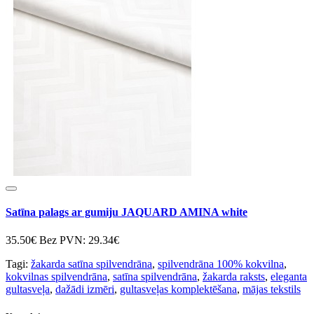
Satīna palags ar gumiju JAQUARD AMINA white
35.50€
Bez PVN: 29.34€
Tagi:
žakarda satīna spilvendrāna
,
spilvendrāna 100% kokvilna
,
kokvilnas spilvendrāna
,
satīna spilvendrāna
,
žakarda raksts
,
eleganta
gultasveļa
,
dažādi izmēri
,
gultasveļas komplektēšana
,
mājas tekstils