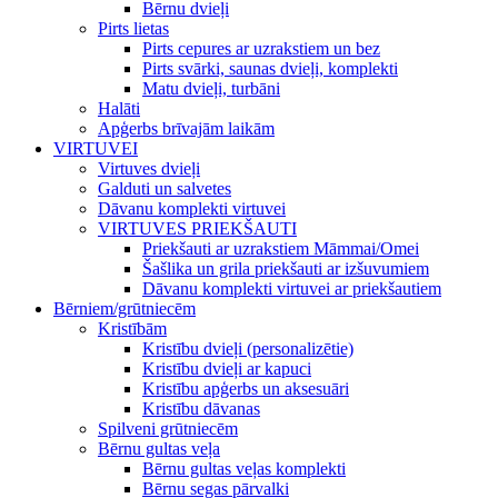
Bērnu dvieļi
Pirts lietas
Pirts cepures ar uzrakstiem un bez
Pirts svārki, saunas dvieļi, komplekti
Matu dvieļi, turbāni
Halāti
Apģerbs brīvajām laikām
VIRTUVEI
Virtuves dvieļi
Galduti un salvetes
Dāvanu komplekti virtuvei
VIRTUVES PRIEKŠAUTI
Priekšauti ar uzrakstiem Māmmai/Omei
Šašlika un grila priekšauti ar izšuvumiem
Dāvanu komplekti virtuvei ar priekšautiem
Bērniem/grūtniecēm
Kristībām
Kristību dvieļi (personalizētie)
Kristību dvieļi ar kapuci
Kristību apģerbs un aksesuāri
Kristību dāvanas
Spilveni grūtniecēm
Bērnu gultas veļa
Bērnu gultas veļas komplekti
Bērnu segas pārvalki