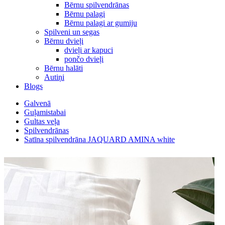
Bērnu spilvendrānas
Bērnu palagi
Bērnu palagi ar gumiju
Spilveni un segas
Bērnu dvieļi
dvieļi ar kapuci
pončo dvieļi
Bērnu halāti
Autiņi
Blogs
Galvenā
Guļamistabai
Gultas veļa
Spilvendrānas
Satīna spilvendrāna JAQUARD AMINA white