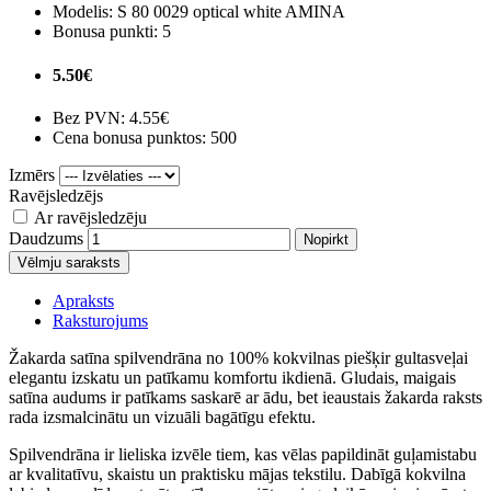
Modelis:
S 80 0029 optical white AMINA
Bonusa punkti:
5
5.50€
Bez PVN:
4.55€
Cena bonusa punktos: 500
Izmērs
Ravējsledzējs
Ar ravējsledzēju
Daudzums
Nopirkt
Vēlmju saraksts
Apraksts
Raksturojums
Žakarda satīna spilvendrāna no 100% kokvilnas piešķir gultasveļai
elegantu izskatu un patīkamu komfortu ikdienā. Gludais, maigais
satīna audums ir patīkams saskarē ar ādu, bet ieaustais žakarda raksts
rada izsmalcinātu un vizuāli bagātīgu efektu.
Spilvendrāna ir lieliska izvēle tiem, kas vēlas papildināt guļamistabu
ar kvalitatīvu, skaistu un praktisku mājas tekstilu. Dabīgā kokvilna