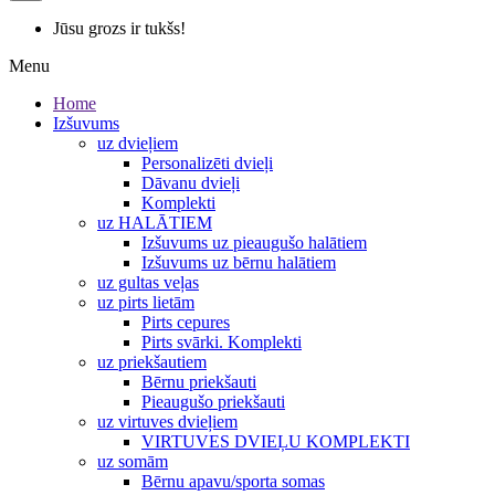
Jūsu grozs ir tukšs!
Menu
Home
Izšuvums
uz dvieļiem
Personalizēti dvieļi
Dāvanu dvieļi
Komplekti
uz HALĀTIEM
Izšuvums uz pieaugušo halātiem
Izšuvums uz bērnu halātiem
uz gultas veļas
uz pirts lietām
Pirts cepures
Pirts svārki. Komplekti
uz priekšautiem
Bērnu priekšauti
Pieaugušo priekšauti
uz virtuves dvieļiem
VIRTUVES DVIEĻU KOMPLEKTI
uz somām
Bērnu apavu/sporta somas