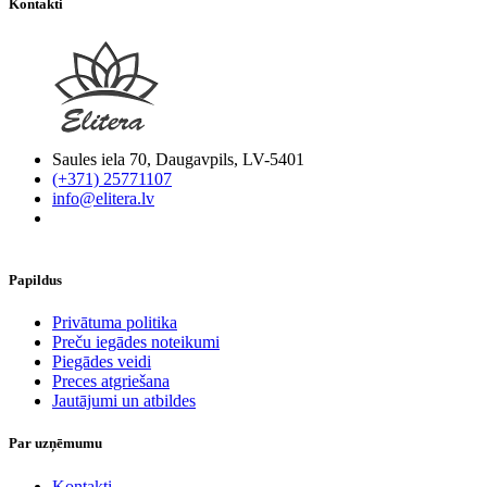
Kontakti
Saules iela 70, Daugavpils, LV-5401
(+371) 25771107
info@elitera.lv
Papildus
​Privātuma politika
Preču iegādes noteikumi
Piegādes veidi
Preces atgriešana
Jautājumi un atbildes
Par uzņēmumu
Kontakti