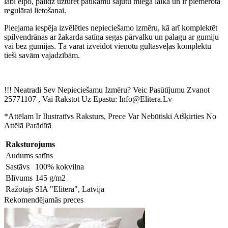
labi elpo, palīdz uzturēt patīkamu sajūtu miega laikā un ir piemērota
regulārai lietošanai.
Pieejama iespēja izvēlēties nepieciešamo izmēru, kā arī komplektēt
spilvendrānas ar žakarda satīna segas pārvalku un palagu ar gumiju
vai bez gumijas. Tā varat izveidot vienotu gultasveļas komplektu
tieši savām vajadzībām.
!!! Neatradi Sev Nepieciešamu Izmēru? Veic Pasūtījumu Zvanot
25771107 , Vai Rakstot Uz Epastu: Info@Elitera.Lv
*Attēlam Ir Ilustratīvs Raksturs, Prece Var Nebūtiski Atšķirties No
Attēlā Parādītā
Raksturojums
Audums
satīns
Sastāvs
100% kokvilna
Blīvums
145 g/m2
Ražotājs
SIA "Elitera", Latvija
Rekomendējamās preces