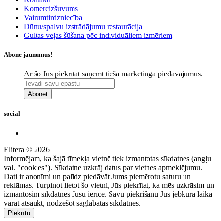
Komercizšuvums
Vairumtirdzniecība
Dūnu/spalvu izstrādājumu restaurācija
Gultas veļas šūšana pēc individuāliem izmēriem
Abonē jaunumus!
Ar šo Jūs piekrītat saņemt tiešā marketinga piedāvājumus.
Abonēt
social
Elitera © 2026
Informējam, ka šajā tīmekļa vietnē tiek izmantotas sīkdatnes (angļu
val. "cookies"). Sīkdatne uzkrāj datus par vietnes apmeklējumu.
Dati ir anonīmi un palīdz piedāvāt Jums piemērotu saturu un
reklāmas. Turpinot lietot šo vietni, Jūs piekrītat, ka mēs uzkrāsim un
izmantosim sīkdatnes Jūsu ierīcē. Savu piekrišanu Jūs jebkurā laikā
varat atsaukt, nodzēšot saglabātās sīkdatnes.
Piekrītu