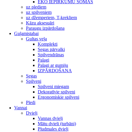
EKO IEPIRKUMU SOMAS
uz plediem
uz spilveniem
uz džemperiem, T-krekliem
Kāzu aksesuāri
Paraugu izpārdošana
Guļamistabai
Gultas veļa
Komplekti
Segas pārvalki
Spilvendrānas
Palagi
Palagi ar gumiju
IZPĀRDOŠANA
Segas
Spilveni
Spilveni miegam
Dekoratīvie spilveni
Ergonomiskie spilveni
Pledi
Vannai
Dvieļi
Vannas dvieļi
Mātu dvieli (turbāni)
Pludmales dvieļi