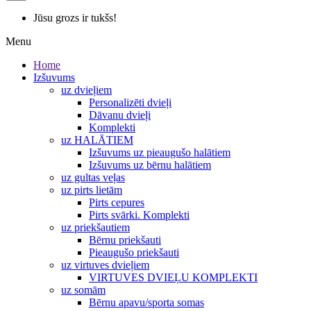
Jūsu grozs ir tukšs!
Menu
Home
Izšuvums
uz dvieļiem
Personalizēti dvieļi
Dāvanu dvieļi
Komplekti
uz HALĀTIEM
Izšuvums uz pieaugušo halātiem
Izšuvums uz bērnu halātiem
uz gultas veļas
uz pirts lietām
Pirts cepures
Pirts svārki. Komplekti
uz priekšautiem
Bērnu priekšauti
Pieaugušo priekšauti
uz virtuves dvieļiem
VIRTUVES DVIEĻU KOMPLEKTI
uz somām
Bērnu apavu/sporta somas