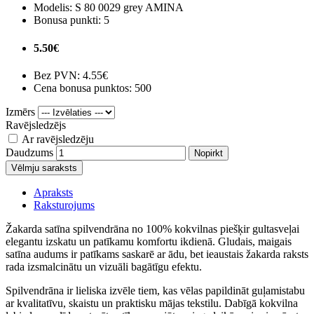
Modelis:
S 80 0029 grey AMINA
Bonusa punkti:
5
5.50€
Bez PVN:
4.55€
Cena bonusa punktos: 500
Izmērs
Ravējsledzējs
Ar ravējsledzēju
Daudzums
Nopirkt
Vēlmju saraksts
Apraksts
Raksturojums
Žakarda satīna spilvendrāna no 100% kokvilnas piešķir gultasveļai
elegantu izskatu un patīkamu komfortu ikdienā. Gludais, maigais
satīna audums ir patīkams saskarē ar ādu, bet ieaustais žakarda raksts
rada izsmalcinātu un vizuāli bagātīgu efektu.
Spilvendrāna ir lieliska izvēle tiem, kas vēlas papildināt guļamistabu
ar kvalitatīvu, skaistu un praktisku mājas tekstilu. Dabīgā kokvilna