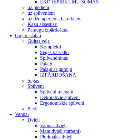
EKO IEPIRKUMU SOMAS
uz plediem
uz spilveniem
uz džemperiem, T-krekliem
Kāzu aksesuāri
Paraugu izpārdošana
Guļamistabai
Gultas veļa
Komplekti
Segas pārvalki
Spilvendrānas
Palagi
Palagi ar gumiju
IZPĀRDOŠANA
Segas
Spilveni
Spilveni miegam
Dekoratīvie spilveni
Ergonomiskie spilveni
Pledi
Vannai
Dvieļi
Vannas dvieļi
Mātu dvieli (turbāni)
Pludmales dvieļi