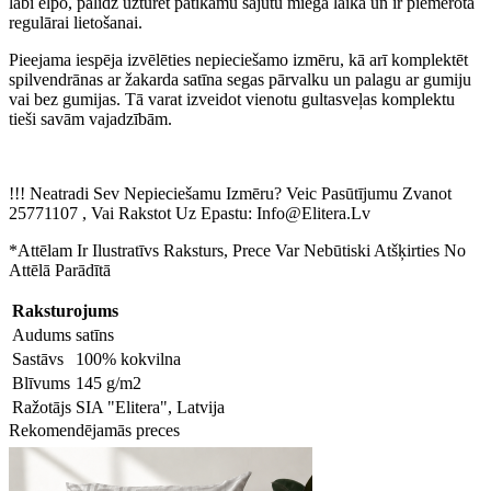
labi elpo, palīdz uzturēt patīkamu sajūtu miega laikā un ir piemērota
regulārai lietošanai.
Pieejama iespēja izvēlēties nepieciešamo izmēru, kā arī komplektēt
spilvendrānas ar žakarda satīna segas pārvalku un palagu ar gumiju
vai bez gumijas. Tā varat izveidot vienotu gultasveļas komplektu
tieši savām vajadzībām.
!!! Neatradi Sev Nepieciešamu Izmēru? Veic Pasūtījumu Zvanot
25771107 , Vai Rakstot Uz Epastu: Info@Elitera.Lv
*Attēlam Ir Ilustratīvs Raksturs, Prece Var Nebūtiski Atšķirties No
Attēlā Parādītā
Raksturojums
Audums
satīns
Sastāvs
100% kokvilna
Blīvums
145 g/m2
Ražotājs
SIA "Elitera", Latvija
Rekomendējamās preces