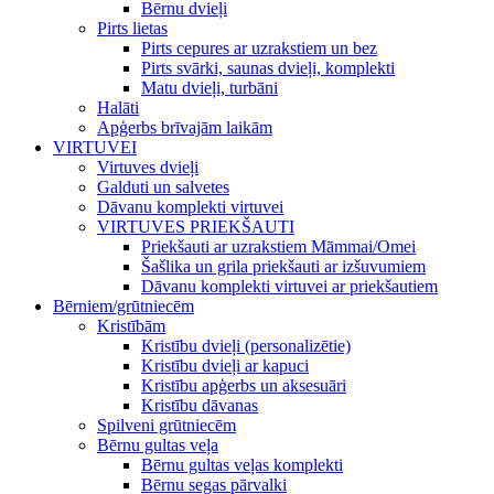
Bērnu dvieļi
Pirts lietas
Pirts cepures ar uzrakstiem un bez
Pirts svārki, saunas dvieļi, komplekti
Matu dvieļi, turbāni
Halāti
Apģerbs brīvajām laikām
VIRTUVEI
Virtuves dvieļi
Galduti un salvetes
Dāvanu komplekti virtuvei
VIRTUVES PRIEKŠAUTI
Priekšauti ar uzrakstiem Māmmai/Omei
Šašlika un grila priekšauti ar izšuvumiem
Dāvanu komplekti virtuvei ar priekšautiem
Bērniem/grūtniecēm
Kristībām
Kristību dvieļi (personalizētie)
Kristību dvieļi ar kapuci
Kristību apģerbs un aksesuāri
Kristību dāvanas
Spilveni grūtniecēm
Bērnu gultas veļa
Bērnu gultas veļas komplekti
Bērnu segas pārvalki