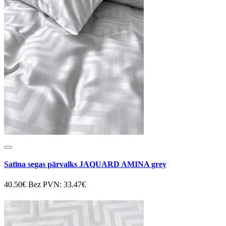
Satīna segas pārvalks JAQUARD AMINA grey
40.50€
Bez PVN: 33.47€