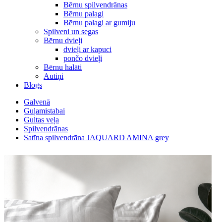
Bērnu spilvendrānas
Bērnu palagi
Bērnu palagi ar gumiju
Spilveni un segas
Bērnu dvieļi
dvieļi ar kapuci
pončo dvieļi
Bērnu halāti
Autiņi
Blogs
Galvenā
Guļamistabai
Gultas veļa
Spilvendrānas
Satīna spilvendrāna JAQUARD AMINA grey