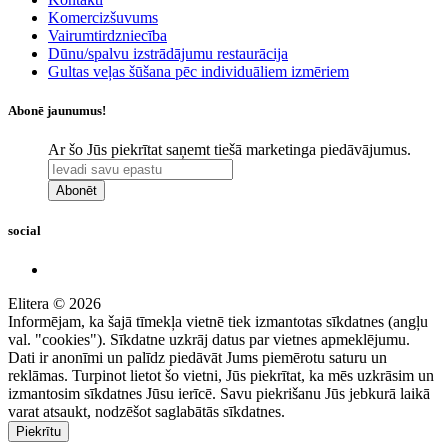
Komercizšuvums
Vairumtirdzniecība
Dūnu/spalvu izstrādājumu restaurācija
Gultas veļas šūšana pēc individuāliem izmēriem
Abonē jaunumus!
Ar šo Jūs piekrītat saņemt tiešā marketinga piedāvājumus.
Abonēt
social
Elitera © 2026
Informējam, ka šajā tīmekļa vietnē tiek izmantotas sīkdatnes (angļu
val. "cookies"). Sīkdatne uzkrāj datus par vietnes apmeklējumu.
Dati ir anonīmi un palīdz piedāvāt Jums piemērotu saturu un
reklāmas. Turpinot lietot šo vietni, Jūs piekrītat, ka mēs uzkrāsim un
izmantosim sīkdatnes Jūsu ierīcē. Savu piekrišanu Jūs jebkurā laikā
varat atsaukt, nodzēšot saglabātās sīkdatnes.
Piekrītu