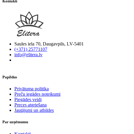
Kontakti
Saules iela 70, Daugavpils, LV-5401
(+371) 25771107
info@elitera.lv
Papildus
​Privātuma politika
Preču iegādes noteikumi
Piegādes veidi
Preces atgriešana
Jautājumi un atbildes
Par uzņēmumu
Kontakti