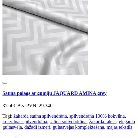
Satīna palags ar gumiju JAQUARD AMINA grey
35.50€
Bez PVN: 29.34€
Tagi:
žakarda satīna spilvendrāna
,
spilvendrāna 100% kokvilna
,
kokvilnas spilvendrāna
,
satīna spilvendrāna
,
žakarda raksts
,
eleganta
gultasveļa
,
dažādi izmēri
,
gultasveļas komplektēšana
,
mājas tekstils