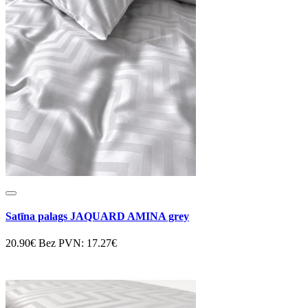
Satīna palags JAQUARD AMINA grey
20.90€
Bez PVN: 17.27€