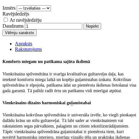
Izmērs
Ravējsledzējs
Ar ravējsledzēju
Daudzums
Nopirkt
Vēlmju saraksts
Apraksts
Raksturojums
Komforts miegam un patīkama sajūta ikdienā
Vienkrāsaina spilvendrāna
ir svarīga kvalitatīvas gultasveļas daļa, kas
ietekmē komfortu miega laikā un kopējo guļamistabas izskatu.
Kokvilnas
spilvendrāna
ir elpojoša, patīkama ādai un piemērota ikdienas lietošanai visa
gada garumā. Tā palīdz radīt ērtu un patīkamu vidi mierīgai atpūtai.
Vienkrāsains dizains harmoniskai guļamistabai
Vienkrāsaina kokvilnas spilvendrāna
ir universāla izvēle, ko viegli pieskaņot
dažādu krāsu un stilu gultasveļai. Tā labi sader ar vienkrāsainiem vai
rakstainiem segas pārvalkiem, palagiem un citiem tekstilizstrādājumiem.
Tāpēc
vienkrāsaina spilvendrāna guļamistabai
ir piemērota tiem, kuri
novērtē harmonisku interjeru, mierīgu vizuālo tēlu un praktisku ikdienas