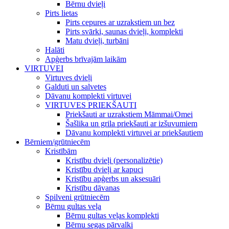
Bērnu dvieļi
Pirts lietas
Pirts cepures ar uzrakstiem un bez
Pirts svārki, saunas dvieļi, komplekti
Matu dvieļi, turbāni
Halāti
Apģerbs brīvajām laikām
VIRTUVEI
Virtuves dvieļi
Galduti un salvetes
Dāvanu komplekti virtuvei
VIRTUVES PRIEKŠAUTI
Priekšauti ar uzrakstiem Māmmai/Omei
Šašlika un grila priekšauti ar izšuvumiem
Dāvanu komplekti virtuvei ar priekšautiem
Bērniem/grūtniecēm
Kristībām
Kristību dvieļi (personalizētie)
Kristību dvieļi ar kapuci
Kristību apģerbs un aksesuāri
Kristību dāvanas
Spilveni grūtniecēm
Bērnu gultas veļa
Bērnu gultas veļas komplekti
Bērnu segas pārvalki