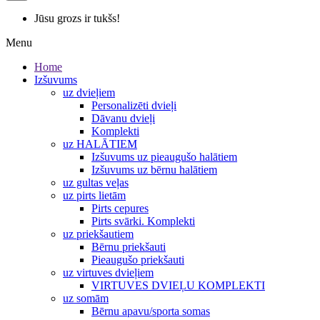
Jūsu grozs ir tukšs!
Menu
Home
Izšuvums
uz dvieļiem
Personalizēti dvieļi
Dāvanu dvieļi
Komplekti
uz HALĀTIEM
Izšuvums uz pieaugušo halātiem
Izšuvums uz bērnu halātiem
uz gultas veļas
uz pirts lietām
Pirts cepures
Pirts svārki. Komplekti
uz priekšautiem
Bērnu priekšauti
Pieaugušo priekšauti
uz virtuves dvieļiem
VIRTUVES DVIEĻU KOMPLEKTI
uz somām
Bērnu apavu/sporta somas