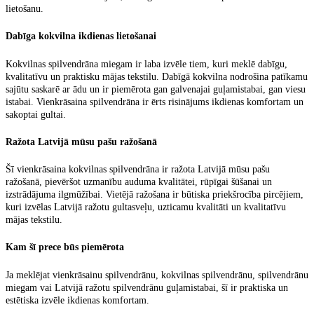
lietošanu.
Dabīga kokvilna ikdienas lietošanai
Kokvilnas spilvendrāna miegam
ir laba izvēle tiem, kuri meklē dabīgu,
kvalitatīvu un praktisku mājas tekstilu. Dabīgā kokvilna nodrošina patīkamu
sajūtu saskarē ar ādu un ir piemērota gan galvenajai guļamistabai, gan viesu
istabai.
Vienkrāsaina spilvendrāna
ir ērts risinājums ikdienas komfortam un
sakoptai gultai.
Ražota Latvijā mūsu pašu ražošanā
Šī
vienkrāsaina kokvilnas spilvendrāna ir ražota Latvijā mūsu pašu
ražošanā
, pievēršot uzmanību auduma kvalitātei, rūpīgai šūšanai un
izstrādājuma ilgmūžībai. Vietējā ražošana ir būtiska priekšrocība pircējiem,
kuri izvēlas
Latvijā ražotu gultasveļu
, uzticamu kvalitāti un kvalitatīvu
mājas tekstilu.
Kam šī prece būs piemērota
Ja meklējat
vienkrāsainu spilvendrānu
,
kokvilnas spilvendrānu
,
spilvendrānu
miegam
vai
Latvijā ražotu spilvendrānu guļamistabai
, šī ir praktiska un
estētiska izvēle ikdienas komfortam.