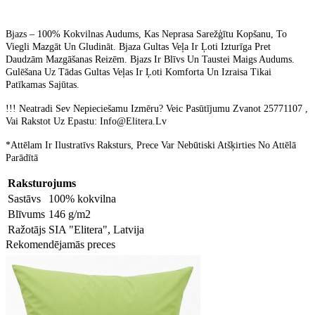
Bjazs – 100% Kokvilnas Audums, Kas Neprasa Sarežģītu Kopšanu, To
Viegli Mazgāt Un Gludināt. Bjaza Gultas Veļa Ir Ļoti Izturīga Pret
Daudzām Mazgāšanas Reizēm. Bjazs Ir Blīvs Un Taustei Maigs Audums.
Gulēšana Uz Tādas Gultas Veļas Ir Ļoti Komforta Un Izraisa Tikai
Patīkamas Sajūtas.
!!! Neatradi Sev Nepieciešamu Izmēru? Veic Pasūtījumu Zvanot 25771107 ,
Vai Rakstot Uz Epastu: Info@Elitera.Lv
*Attēlam Ir Ilustratīvs Raksturs, Prece Var Nebūtiski Atšķirties No Attēlā
Parādītā
Raksturojums
Sastāvs
100% kokvilna
Blīvums
146 g/m2
Ražotājs
SIA "Elitera", Latvija
Rekomendējamās preces