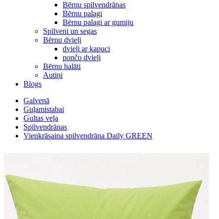
Bērnu spilvendrānas
Bērnu palagi
Bērnu palagi ar gumiju
Spilveni un segas
Bērnu dvieļi
dvieļi ar kapuci
pončo dvieļi
Bērnu halāti
Autiņi
Blogs
Galvenā
Guļamistabai
Gultas veļa
Spilvendrānas
Vienkrāsaina spilvendrāna Daily GREEN