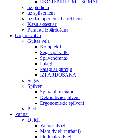
EKO IEPIRKUMU SOMAS
uz plediem
uz spilveniem
uz džemperiem, T-krekliem
Kāzu aksesuāri
Paraugu izpārdošana
Guļamistabai
Gultas veļa
Komplekti
Segas pārvalki
Spilvendrānas
Palagi
Palagi ar gumiju
IZPĀRDOŠANA
Segas
Spilveni
Spilveni miegam
Dekoratīvie spilveni
Ergonomiskie spilveni
Pledi
Vannai
Dvieļi
Vannas dvieļi
Mātu dvieli (turbāni)
Pludmales dvieļi