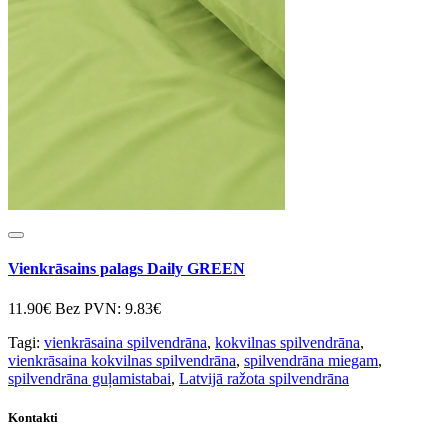
Vienkrāsains palags Daily GREEN
11.90€
Bez PVN: 9.83€
Tagi:
vienkrāsaina spilvendrāna
,
kokvilnas spilvendrāna
,
vienkrāsaina kokvilnas spilvendrāna
,
spilvendrāna miegam
,
spilvendrāna guļamistabai
,
Latvijā ražota spilvendrāna
Kontakti