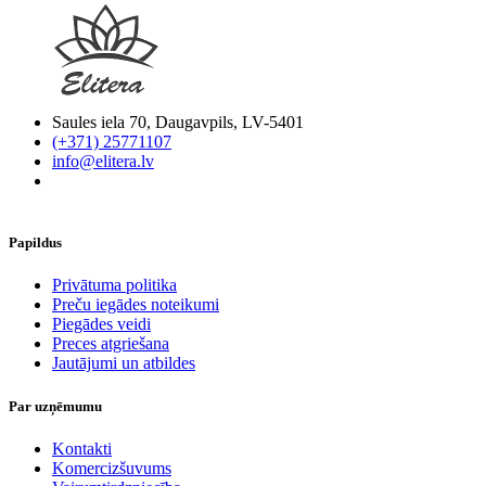
Saules iela 70, Daugavpils, LV-5401
(+371) 25771107
info@elitera.lv
Papildus
​Privātuma politika
Preču iegādes noteikumi
Piegādes veidi
Preces atgriešana
Jautājumi un atbildes
Par uzņēmumu
Kontakti
Komercizšuvums