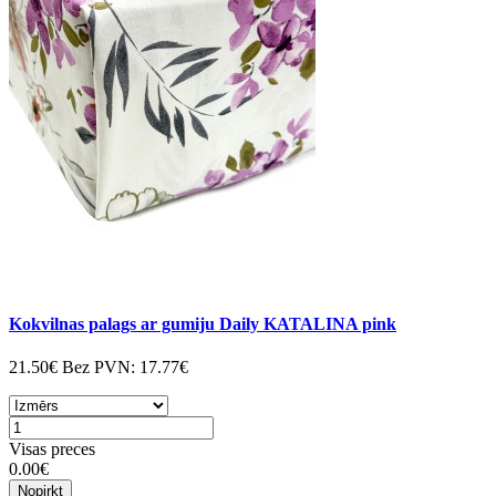
Kokvilnas palags ar gumiju Daily KATALINA pink
21.50€
Bez PVN:
17.77€
Visas preces
0.00€
Nopirkt