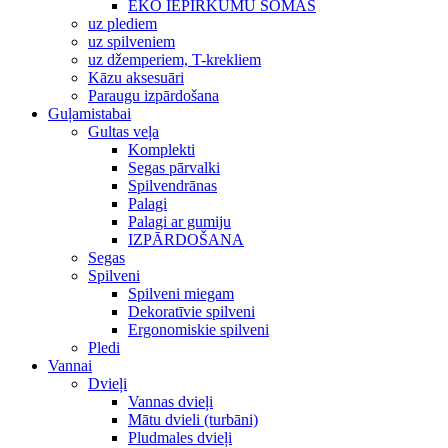
EKO IEPIRKUMU SOMAS
uz plediem
uz spilveniem
uz džemperiem, T-krekliem
Kāzu aksesuāri
Paraugu izpārdošana
Guļamistabai
Gultas veļa
Komplekti
Segas pārvalki
Spilvendrānas
Palagi
Palagi ar gumiju
IZPĀRDOŠANA
Segas
Spilveni
Spilveni miegam
Dekoratīvie spilveni
Ergonomiskie spilveni
Pledi
Vannai
Dvieļi
Vannas dvieļi
Mātu dvieli (turbāni)
Pludmales dvieļi