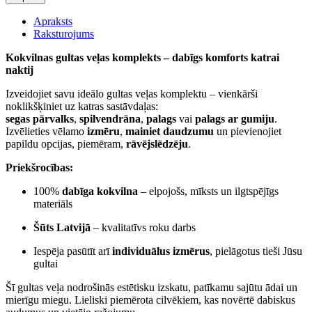
Apraksts
Raksturojums
Kokvilnas gultas veļas komplekts – dabīgs komforts katrai
naktij
Izveidojiet savu ideālo gultas veļas komplektu – vienkārši
noklikšķiniet uz katras sastāvdaļas:
segas pārvalks
,
spilvendrāna
,
palags
vai
palags ar gumiju
.
Izvēlieties vēlamo
izmēru
,
mainiet daudzumu
un pievienojiet
papildu opcijas, piemēram,
rāvējslēdzēju
.
Priekšrocības:
100%
dabīga kokvilna
– elpojošs, mīksts un ilgtspējīgs
materiāls
Šūts Latvijā
– kvalitatīvs roku darbs
Iespēja pasūtīt arī
individuālus izmērus
, pielāgotus tieši Jūsu
gultai
Šī gultas veļa nodrošinās estētisku izskatu, patīkamu sajūtu ādai un
mierīgu miegu. Lieliski piemērota cilvēkiem, kas novērtē dabiskus