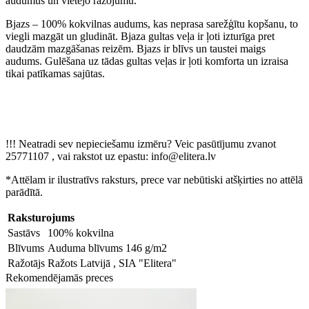
audumus un vietējo ražojumu.
Bjazs – 100% kokvilnas audums, kas neprasa sarežģītu kopšanu, to
viegli mazgāt un gludināt. Bjaza gultas veļa ir ļoti izturīga pret
daudzām mazgāšanas reizēm. Bjazs ir blīvs un taustei maigs
audums. Gulēšana uz tādas gultas veļas ir ļoti komforta un izraisa
tikai patīkamas sajūtas.
!!! Neatradi sev nepieciešamu izmēru? Veic pasūtījumu zvanot
25771107 , vai rakstot uz epastu: info@elitera.lv
*Attēlam ir ilustratīvs raksturs, prece var nebūtiski atšķirties no attēlā
parādītā.
Raksturojums
Sastāvs
100% kokvilna
Blīvums
Auduma blīvums 146 g/m2
Ražotājs
Ražots Latvijā , SIA "Elitera"
Rekomendējamās preces