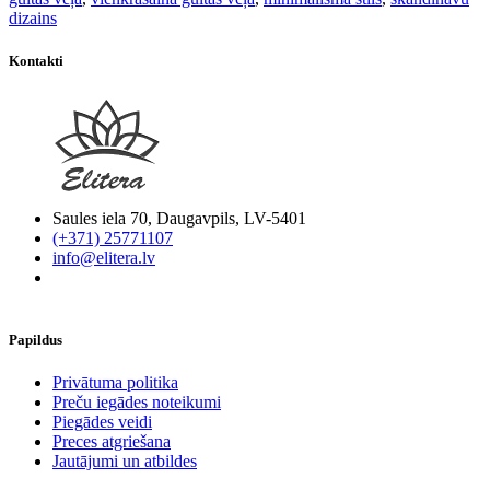
dizains
Kontakti
Saules iela 70, Daugavpils, LV-5401
(+371) 25771107
info@elitera.lv
Papildus
​Privātuma politika
Preču iegādes noteikumi
Piegādes veidi
Preces atgriešana
Jautājumi un atbildes