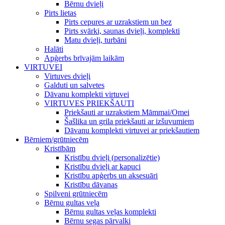
Bērnu dvieļi
Pirts lietas
Pirts cepures ar uzrakstiem un bez
Pirts svārki, saunas dvieļi, komplekti
Matu dvieļi, turbāni
Halāti
Apģerbs brīvajām laikām
VIRTUVEI
Virtuves dvieļi
Galduti un salvetes
Dāvanu komplekti virtuvei
VIRTUVES PRIEKŠAUTI
Priekšauti ar uzrakstiem Māmmai/Omei
Šašlika un grila priekšauti ar izšuvumiem
Dāvanu komplekti virtuvei ar priekšautiem
Bērniem/grūtniecēm
Kristībām
Kristību dvieļi (personalizētie)
Kristību dvieļi ar kapuci
Kristību apģerbs un aksesuāri
Kristību dāvanas
Spilveni grūtniecēm
Bērnu gultas veļa
Bērnu gultas veļas komplekti
Bērnu segas pārvalki