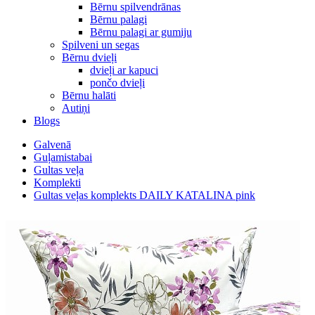
Bērnu spilvendrānas
Bērnu palagi
Bērnu palagi ar gumiju
Spilveni un segas
Bērnu dvieļi
dvieļi ar kapuci
pončo dvieļi
Bērnu halāti
Autiņi
Blogs
Galvenā
Guļamistabai
Gultas veļa
Komplekti
Gultas veļas komplekts DAILY KATALINA pink