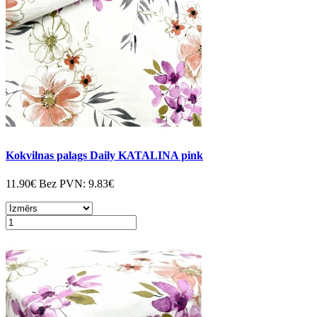
Kokvilnas palags Daily KATALINA pink
11.90€
Bez PVN:
9.83€