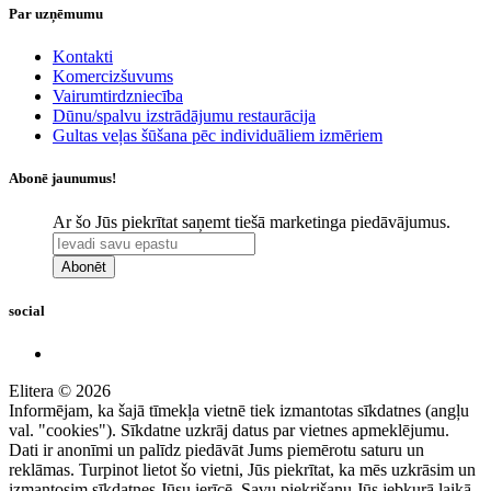
Par uzņēmumu
Kontakti
Komercizšuvums
Vairumtirdzniecība
Dūnu/spalvu izstrādājumu restaurācija
Gultas veļas šūšana pēc individuāliem izmēriem
Abonē jaunumus!
Ar šo Jūs piekrītat saņemt tiešā marketinga piedāvājumus.
Abonēt
social
Elitera © 2026
Informējam, ka šajā tīmekļa vietnē tiek izmantotas sīkdatnes (angļu
val. "cookies"). Sīkdatne uzkrāj datus par vietnes apmeklējumu.
Dati ir anonīmi un palīdz piedāvāt Jums piemērotu saturu un
reklāmas. Turpinot lietot šo vietni, Jūs piekrītat, ka mēs uzkrāsim un
izmantosim sīkdatnes Jūsu ierīcē. Savu piekrišanu Jūs jebkurā laikā