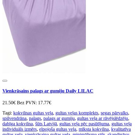
Vienkrāsains palags ar gumiju Daily LILAC
21.50€
Bez PVN: 17.77€
Tagi:
kokvilnas gultas veļa
,
gultas veļas komplekts
,
segas pārvalks
,
spilvendrāna
,
palags
,
palags ar gumiju
,
gultas veļa ar rāvējslēdzēju
,
dabīga kokvilna
,
šūts Latvijā
,
gultas veļa pēc pasūtījuma
,
gultas veļa
individuāls izmērs
,
elpojoša gultas veļa
,
mīksta kokvilna
,
kvalitatīva
gultas veļa
,
vienkrāsaina gultas veļa
,
minimālisma stils
,
skandināvu