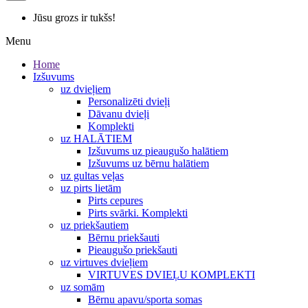
Jūsu grozs ir tukšs!
Menu
Home
Izšuvums
uz dvieļiem
Personalizēti dvieļi
Dāvanu dvieļi
Komplekti
uz HALĀTIEM
Izšuvums uz pieaugušo halātiem
Izšuvums uz bērnu halātiem
uz gultas veļas
uz pirts lietām
Pirts cepures
Pirts svārki. Komplekti
uz priekšautiem
Bērnu priekšauti
Pieaugušo priekšauti
uz virtuves dvieļiem
VIRTUVES DVIEĻU KOMPLEKTI
uz somām
Bērnu apavu/sporta somas