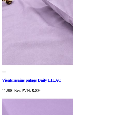
Vienkrāsains palags Daily LILAC
11.90€
Bez PVN: 9.83€