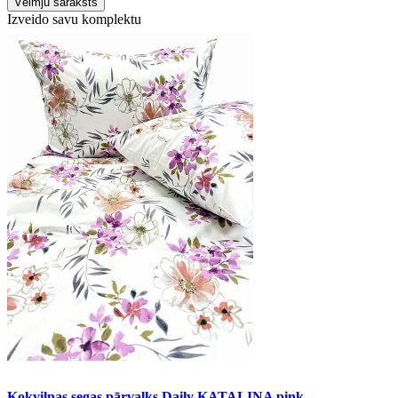
Vēlmju saraksts
Izveido savu komplektu
Kokvilnas segas pārvalks Daily KATALINA pink