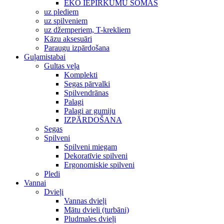
EKO IEPIRKUMU SOMAS
uz plediem
uz spilveniem
uz džemperiem, T-krekliem
Kāzu aksesuāri
Paraugu izpārdošana
Guļamistabai
Gultas veļa
Komplekti
Segas pārvalki
Spilvendrānas
Palagi
Palagi ar gumiju
IZPĀRDOŠANA
Segas
Spilveni
Spilveni miegam
Dekoratīvie spilveni
Ergonomiskie spilveni
Pledi
Vannai
Dvieļi
Vannas dvieļi
Mātu dvieli (turbāni)
Pludmales dvieļi