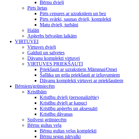
Bērnu dvieļi
Pirts lietas
Pirts cepures ar uzrakstiem un bez
Pirts svārki, saunas dvieļi, komplekti
Matu dvieļi, turbāni
Halāti
Apģerbs brīvajām laikām
VIRTUVEI
Virtuves dvieļi
Galduti un salvetes
Dāvanu komplekti virtuvei
VIRTUVES PRIEKŠAUTI
Priekšauti ar uzrakstiem Māmmai/Omei
Šašlika un grila priekšauti ar izšuvumiem
Dāvanu komplekti virtuvei ar priekšautiem
Bērniem/grūtniecēm
Kristībām
Kristību dvieļi (personalizētie)
Kristību dvieļi ar kapuci
Kristību apģerbs un aksesuāri
Kristību dāvanas
Spilveni grūtniecēm
Bērnu gultas veļa
Bērnu gultas veļas komplekti
Bērnu segas pārvalki