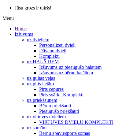
Jūsu grozs ir tukšs!
Menu
Home
Izšuvums
uz dvieļiem
Personalizēti dvieļi
Dāvanu dvieļi
Komplekti
uz HALĀTIEM
Izšuvums uz pieaugušo halātiem
Izšuvums uz bērnu halātiem
uz gultas veļas
uz pirts lietām
Pirts cepures
Pirts svārki. Komplekti
uz priekšautiem
Bērnu priekšauti
Pieaugušo priekšauti
uz virtuves dvieļiem
VIRTUVES DVIEĻU KOMPLEKTI
uz somām
Bērnu apavu/sporta somas