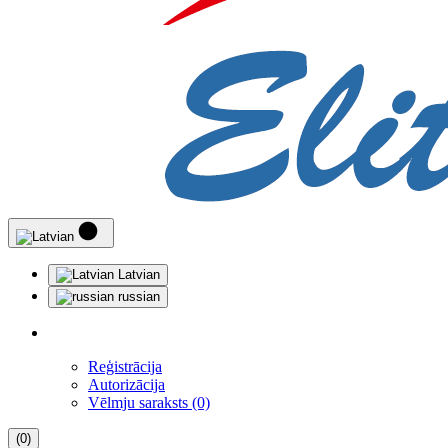
Latvian
russian
Reģistrācija
Autorizācija
Vēlmju saraksts (0)
(0)