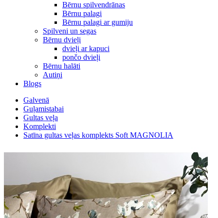
Bērnu spilvendrānas
Bērnu palagi
Bērnu palagi ar gumiju
Spilveni un segas
Bērnu dvieļi
dvieļi ar kapuci
pončo dvieļi
Bērnu halāti
Autiņi
Blogs
Galvenā
Guļamistabai
Gultas veļa
Komplekti
Satīna gultas veļas komplekts Soft MAGNOLIA