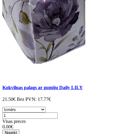
Kokvilnas palags ar gumiju Daily LILY
21.50€
Bez PVN:
17.77€
Visas preces
0.00€
Nopirkt