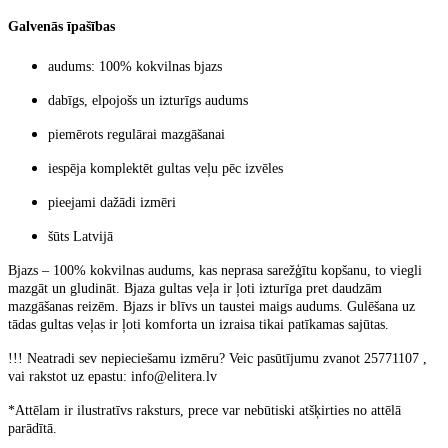
Galvenās īpašības
audums:
100% kokvilnas bjazs
dabīgs, elpojošs un izturīgs audums
piemērots regulārai mazgāšanai
iespēja
komplektēt gultas veļu pēc izvēles
pieejami dažādi izmēri
šūts Latvijā
Bjazs – 100% kokvilnas audums, kas neprasa sarežģītu kopšanu, to viegli
mazgāt un gludināt. Bjaza gultas veļa ir ļoti izturīga pret daudzām
mazgāšanas reizēm. Bjazs ir blīvs un taustei maigs audums. Gulēšana uz
tādas gultas veļas ir ļoti komforta un izraisa tikai patīkamas sajūtas.
!!! Neatradi sev nepieciešamu izmēru? Veic pasūtījumu zvanot 25771107 ,
vai rakstot uz epastu: info@elitera.lv
*Attēlam ir ilustratīvs raksturs, prece var nebūtiski atšķirties no attēlā
parādītā.