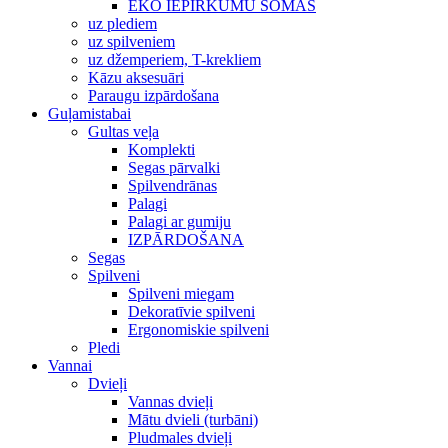
EKO IEPIRKUMU SOMAS
uz plediem
uz spilveniem
uz džemperiem, T-krekliem
Kāzu aksesuāri
Paraugu izpārdošana
Guļamistabai
Gultas veļa
Komplekti
Segas pārvalki
Spilvendrānas
Palagi
Palagi ar gumiju
IZPĀRDOŠANA
Segas
Spilveni
Spilveni miegam
Dekoratīvie spilveni
Ergonomiskie spilveni
Pledi
Vannai
Dvieļi
Vannas dvieļi
Mātu dvieli (turbāni)
Pludmales dvieļi