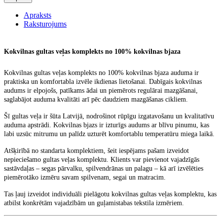
Apraksts
Raksturojums
Kokvilnas gultas veļas komplekts no 100% kokvilnas bjaza
Kokvilnas gultas veļas komplekts
no 100% kokvilnas bjaza auduma ir
praktiska un komfortabla izvēle ikdienas lietošanai. Dabīgais kokvilnas
audums ir elpojošs, patīkams ādai un piemērots regulārai mazgāšanai,
saglabājot auduma kvalitāti arī pēc daudziem mazgāšanas cikliem.
Šī gultas veļa ir
šūta Latvijā
, nodrošinot rūpīgu izgatavošanu un kvalitatīvu
auduma apstrādi. Kokvilnas bjazs ir izturīgs audums ar blīvu pinumu, kas
labi uzsūc mitrumu un palīdz uzturēt komfortablu temperatūru miega laikā.
Atšķirībā no standarta komplektiem, šeit iespējams
pašam izveidot
nepieciešamo gultas veļas komplektu
. Klients var pievienot vajadzīgās
sastāvdaļas – segas pārvalku, spilvendrānas un palagu – kā arī izvēlēties
piemērotāko izmēru savam spilvenam, segai un matracim.
Tas ļauj izveidot individuāli pielāgotu
kokvilnas gultas veļas komplektu
, kas
atbilst konkrētām vajadzībām un guļamistabas tekstila izmēriem.