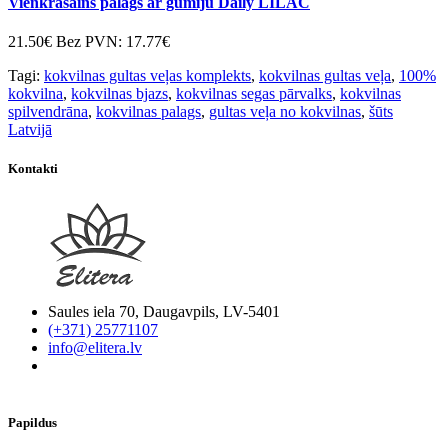
Vienkrāsains palags ar gumiju Daily LILAC
21.50€
Bez PVN: 17.77€
Tagi:
kokvilnas gultas veļas komplekts
,
kokvilnas gultas veļa
,
100%
kokvilna
,
kokvilnas bjazs
,
kokvilnas segas pārvalks
,
kokvilnas
spilvendrāna
,
kokvilnas palags
,
gultas veļa no kokvilnas
,
šūts
Latvijā
Kontakti
Saules iela 70, Daugavpils, LV-5401
(+371) 25771107
info@elitera.lv
Papildus