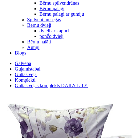
Bērnu spilvendrānas
Bērnu palagi
Bērnu palagi ar gumiju
Spilveni un segas
Bērnu dvieļi
dvieļi ar kapuci
pončo dvieļi
Bērnu halāti
Autiņi
Blogs
Galvenā
Guļamistabai
Gultas veļa
Komplekti
Gultas veļas komplekts DAILY LILY