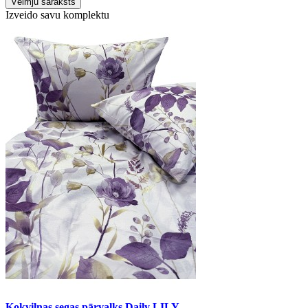
Vēlmju saraksts
Izveido savu komplektu
Kokvilnas segas pārvalks Daily LILY