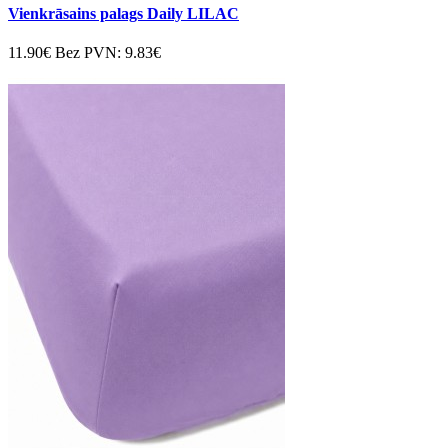
Vienkrāsains palags Daily LILAC
11.90€
Bez PVN: 9.83€