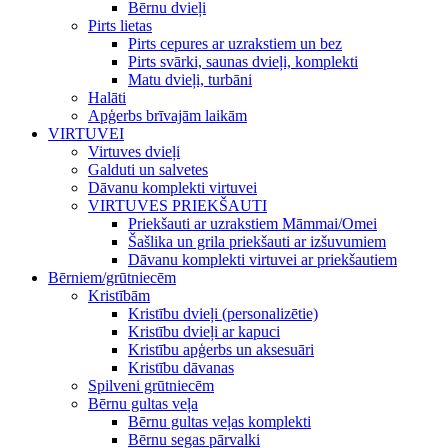
Bērnu dvieļi
Pirts lietas
Pirts cepures ar uzrakstiem un bez
Pirts svārki, saunas dvieļi, komplekti
Matu dvieļi, turbāni
Halāti
Apģerbs brīvajām laikām
VIRTUVEI
Virtuves dvieļi
Galduti un salvetes
Dāvanu komplekti virtuvei
VIRTUVES PRIEKŠAUTI
Priekšauti ar uzrakstiem Māmmai/Omei
Šašlika un grila priekšauti ar izšuvumiem
Dāvanu komplekti virtuvei ar priekšautiem
Bērniem/grūtniecēm
Kristībām
Kristību dvieļi (personalizētie)
Kristību dvieļi ar kapuci
Kristību apģerbs un aksesuāri
Kristību dāvanas
Spilveni grūtniecēm
Bērnu gultas veļa
Bērnu gultas veļas komplekti
Bērnu segas pārvalki