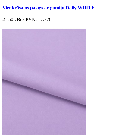
Vienkrāsains palags ar gumiju Daily WHITE
21.50€
Bez PVN: 17.77€