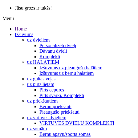
Jūsu grozs ir tukšs!
Menu
Home
Izšuvums
uz dvieļiem
Personalizēti dvieļi
Dāvanu dvieļi
Komplekti
uz HALĀTIEM
Izšuvums uz pieaugušo halātiem
Izšuvums uz bērnu halātiem
uz gultas veļas
uz pirts lietām
Pirts cepures
Pirts svārki. Komplekti
uz priekšautiem
Bērnu priekšauti
Pieaugušo priekšauti
uz virtuves dvieļiem
VIRTUVES DVIEĻU KOMPLEKTI
uz somām
Bērnu apavu/sporta somas