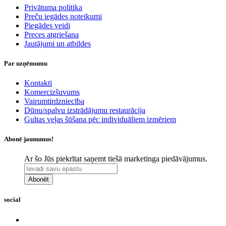
​Privātuma politika
Preču iegādes noteikumi
Piegādes veidi
Preces atgriešana
Jautājumi un atbildes
Par uzņēmumu
Kontakti
Komercizšuvums
Vairumtirdzniecība
Dūnu/spalvu izstrādājumu restaurācija
Gultas veļas šūšana pēc individuāliem izmēriem
Abonē jaunumus!
Ar šo Jūs piekrītat saņemt tiešā marketinga piedāvājumus.
Abonēt
social