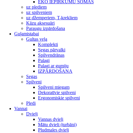
EKO IEPIRKUMU SOMAS
uz plediem
uz spilveniem
uz džemperiem, T-krekliem
Kāzu aksesuāri
Paraugu izpārdošana
Guļamistabai
Gultas veļa
Komplekti
Segas pārvalki
Spilvendrānas
Palagi
Palagi ar gumiju
IZPĀRDOŠANA
Segas
Spilveni
Spilveni miegam
Dekoratīvie spilveni
Ergonomiskie spilveni
Pledi
Vannai
Dvieļi
Vannas dvieļi
Mātu dvieli (turbāni)
Pludmales dvieļi