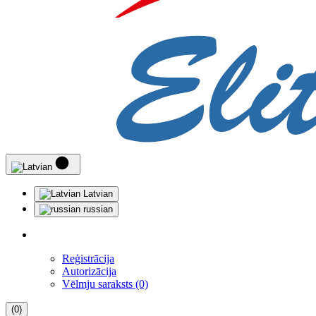
Latvian
russian
Reģistrācija
Autorizācija
Vēlmju saraksts (0)
(0)