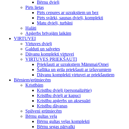
Bērnu dvieļi
Pirts lietas
Pirts cepures ar uzrakstiem un bez
Pirts svārki, saunas dvieļi, komplekti
Matu dvieļi, turbāni
Halāti
Apģerbs brīvajām laikām
VIRTUVEI
Virtuves dvieļi
Galduti un salvetes
Dāvanu komplekti virtuvei
VIRTUVES PRIEKŠAUTI
Priekšauti ar uzrakstiem Māmmai/Omei
Šašlika un grila priekšauti ar izšuvumiem
Dāvanu komplekti virtuvei ar priekšautiem
Bērniem/grūtniecēm
Kristībām
Kristību dvieļi (personalizētie)
Kristību dvieļi ar kapuci
Kristību apģerbs un aksesuāri
Kristību dāvanas
Spilveni grūtniecēm
Bērnu gultas veļa
Bērnu gultas veļas komplekti
Bērnu segas pārvalki