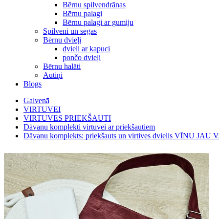
Bērnu spilvendrānas
Bērnu palagi
Bērnu palagi ar gumiju
Spilveni un segas
Bērnu dvieļi
dvieļi ar kapuci
pončo dvieļi
Bērnu halāti
Autiņi
Blogs
Galvenā
VIRTUVEI
VIRTUVES PRIEKŠAUTI
Dāvanu komplekti virtuvei ar priekšautiem
Dāvanu komplekts: priekšauts un virtives dvielis VĪNU JAU