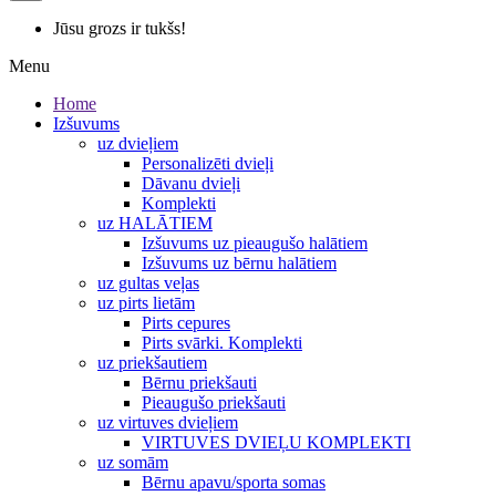
Jūsu grozs ir tukšs!
Menu
Home
Izšuvums
uz dvieļiem
Personalizēti dvieļi
Dāvanu dvieļi
Komplekti
uz HALĀTIEM
Izšuvums uz pieaugušo halātiem
Izšuvums uz bērnu halātiem
uz gultas veļas
uz pirts lietām
Pirts cepures
Pirts svārki. Komplekti
uz priekšautiem
Bērnu priekšauti
Pieaugušo priekšauti
uz virtuves dvieļiem
VIRTUVES DVIEĻU KOMPLEKTI
uz somām
Bērnu apavu/sporta somas