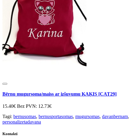
Bērnu mugursoma/maiss ar izšuvumu KAĶIS [CAT29]
15.40€
Bez PVN: 12.73€
Tagi:
bernusomas
,
bernusportasomas
,
mugursomas
,
davanbernam
,
personalizetadavana
Kontakti