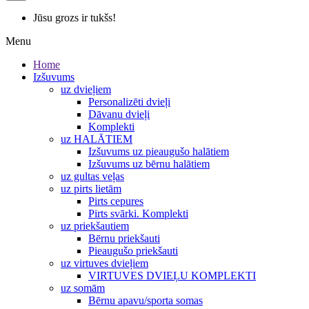
Jūsu grozs ir tukšs!
Menu
Home
Izšuvums
uz dvieļiem
Personalizēti dvieļi
Dāvanu dvieļi
Komplekti
uz HALĀTIEM
Izšuvums uz pieaugušo halātiem
Izšuvums uz bērnu halātiem
uz gultas veļas
uz pirts lietām
Pirts cepures
Pirts svārki. Komplekti
uz priekšautiem
Bērnu priekšauti
Pieaugušo priekšauti
uz virtuves dvieļiem
VIRTUVES DVIEĻU KOMPLEKTI
uz somām
Bērnu apavu/sporta somas