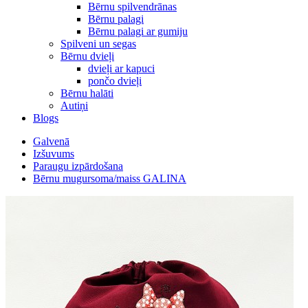
Bērnu spilvendrānas
Bērnu palagi
Bērnu palagi ar gumiju
Spilveni un segas
Bērnu dvieļi
dvieļi ar kapuci
pončo dvieļi
Bērnu halāti
Autiņi
Blogs
Galvenā
Izšuvums
Paraugu izpārdošana
Bērnu mugursoma/maiss GALINA