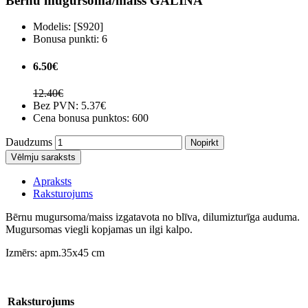
Bērnu mugursoma/maiss GALINA
Modelis:
[S920]
Bonusa punkti:
6
6.50€
12.40€
Bez PVN:
5.37€
Cena bonusa punktos: 600
Daudzums
Nopirkt
Vēlmju saraksts
Apraksts
Raksturojums
Bērnu mugursoma/maiss izgatavota no blīva, dilumizturīga auduma.
Mugursomas viegli kopjamas un ilgi kalpo.
Izmērs: apm.35x45 cm
Raksturojums