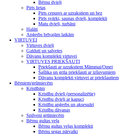
Bērnu dvieļi
Pirts lietas
Pirts cepures ar uzrakstiem un bez
Pirts svārki, saunas dvieļi, komplekti
Matu dvieļi, turbāni
Halāti
Apģerbs brīvajām laikām
VIRTUVEI
Virtuves dvieļi
Galduti un salvetes
Dāvanu komplekti virtuvei
VIRTUVES PRIEKŠAUTI
Priekšauti ar uzrakstiem Māmmai/Omei
Šašlika un grila priekšauti ar izšuvumiem
Dāvanu komplekti virtuvei ar priekšautiem
Bērniem/grūtniecēm
Kristībām
Kristību dvieļi (personalizētie)
Kristību dvieļi ar kapuci
Kristību apģerbs un aksesuāri
Kristību dāvanas
Spilveni grūtniecēm
Bērnu gultas veļa
Bērnu gultas veļas komplekti
Bērnu segas pārvalki