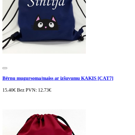
Bērnu mugursoma/maiss ar izšuvumu KAĶIS [CAT7]
15.40€
Bez PVN: 12.73€