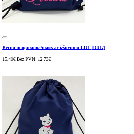
Bērnu mugursoma/maiss ar izšuvumu LOL [D417]
15.40€
Bez PVN: 12.73€