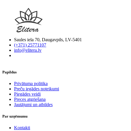
Saules iela 70, Daugavpils, LV-5401
(+371) 25771107
info@elitera.lv
Papildus
​Privātuma politika
Preču iegādes noteikumi
Piegādes veidi
Preces atgriešana
Jautājumi un atbildes
Par uzņēmumu
Kontakti