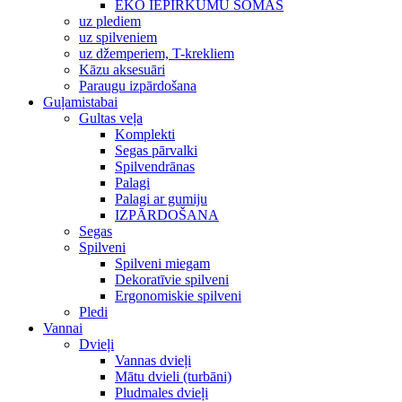
EKO IEPIRKUMU SOMAS
uz plediem
uz spilveniem
uz džemperiem, T-krekliem
Kāzu aksesuāri
Paraugu izpārdošana
Guļamistabai
Gultas veļa
Komplekti
Segas pārvalki
Spilvendrānas
Palagi
Palagi ar gumiju
IZPĀRDOŠANA
Segas
Spilveni
Spilveni miegam
Dekoratīvie spilveni
Ergonomiskie spilveni
Pledi
Vannai
Dvieļi
Vannas dvieļi
Mātu dvieli (turbāni)
Pludmales dvieļi