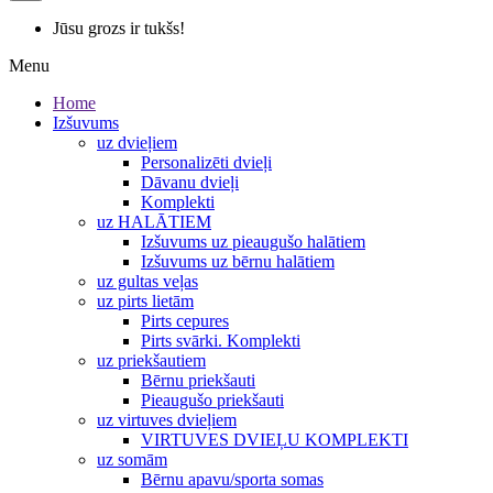
Jūsu grozs ir tukšs!
Menu
Home
Izšuvums
uz dvieļiem
Personalizēti dvieļi
Dāvanu dvieļi
Komplekti
uz HALĀTIEM
Izšuvums uz pieaugušo halātiem
Izšuvums uz bērnu halātiem
uz gultas veļas
uz pirts lietām
Pirts cepures
Pirts svārki. Komplekti
uz priekšautiem
Bērnu priekšauti
Pieaugušo priekšauti
uz virtuves dvieļiem
VIRTUVES DVIEĻU KOMPLEKTI
uz somām
Bērnu apavu/sporta somas