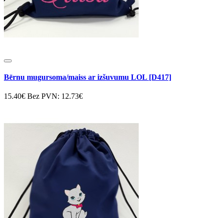
Bērnu mugursoma/maiss ar izšuvumu LOL [D417]
15.40€
Bez PVN: 12.73€