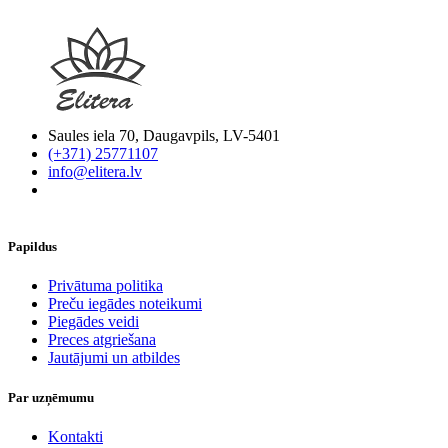
Saules iela 70, Daugavpils, LV-5401
(+371) 25771107
info@elitera.lv
Papildus
​Privātuma politika
Preču iegādes noteikumi
Piegādes veidi
Preces atgriešana
Jautājumi un atbildes
Par uzņēmumu
Kontakti