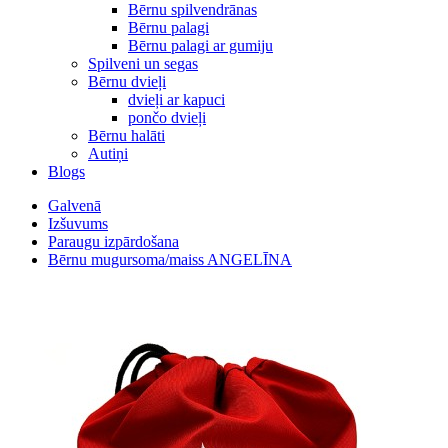
Bērnu spilvendrānas
Bērnu palagi
Bērnu palagi ar gumiju
Spilveni un segas
Bērnu dvieļi
dvieļi ar kapuci
pončo dvieļi
Bērnu halāti
Autiņi
Blogs
Galvenā
Izšuvums
Paraugu izpārdošana
Bērnu mugursoma/maiss ANGELĪNA