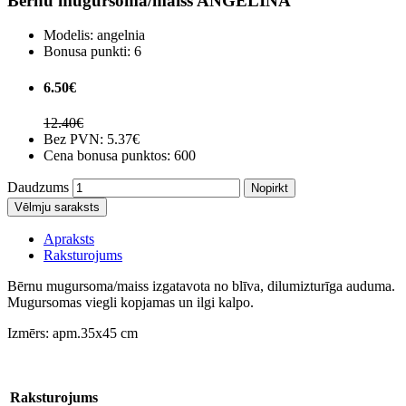
Bērnu mugursoma/maiss ANGELĪNA
Modelis:
angelnia
Bonusa punkti:
6
6.50€
12.40€
Bez PVN:
5.37€
Cena bonusa punktos: 600
Daudzums
Nopirkt
Vēlmju saraksts
Apraksts
Raksturojums
Bērnu mugursoma/maiss izgatavota no blīva, dilumizturīga auduma.
Mugursomas viegli kopjamas un ilgi kalpo.
Izmērs: apm.35x45 cm
Raksturojums