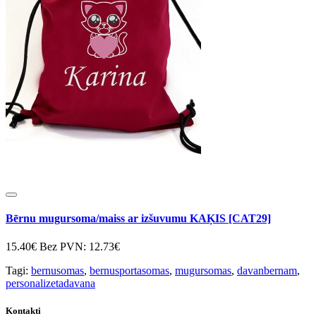
Bērnu mugursoma/maiss ar izšuvumu KAĶIS [CAT29]
15.40€
Bez PVN: 12.73€
Tagi:
bernusomas
,
bernusportasomas
,
mugursomas
,
davanbernam
,
personalizetadavana
Kontakti