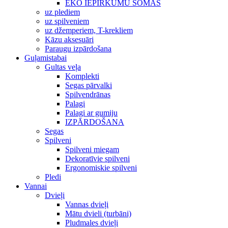
EKO IEPIRKUMU SOMAS
uz plediem
uz spilveniem
uz džemperiem, T-krekliem
Kāzu aksesuāri
Paraugu izpārdošana
Guļamistabai
Gultas veļa
Komplekti
Segas pārvalki
Spilvendrānas
Palagi
Palagi ar gumiju
IZPĀRDOŠANA
Segas
Spilveni
Spilveni miegam
Dekoratīvie spilveni
Ergonomiskie spilveni
Pledi
Vannai
Dvieļi
Vannas dvieļi
Mātu dvieli (turbāni)
Pludmales dvieļi