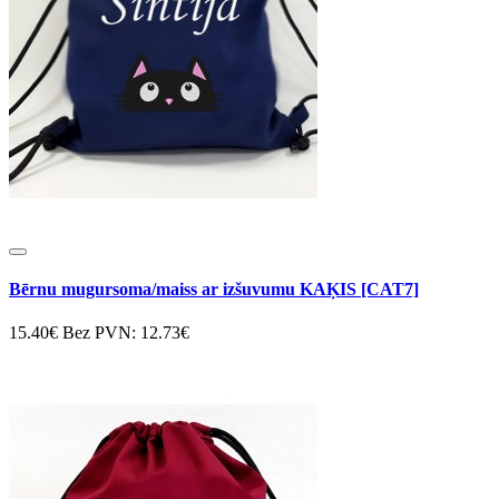
Bērnu mugursoma/maiss ar izšuvumu KAĶIS [CAT7]
15.40€
Bez PVN: 12.73€