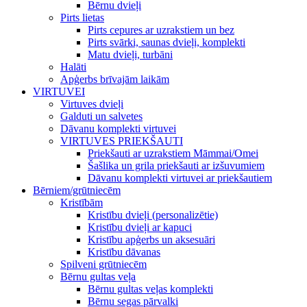
Bērnu dvieļi
Pirts lietas
Pirts cepures ar uzrakstiem un bez
Pirts svārki, saunas dvieļi, komplekti
Matu dvieļi, turbāni
Halāti
Apģerbs brīvajām laikām
VIRTUVEI
Virtuves dvieļi
Galduti un salvetes
Dāvanu komplekti virtuvei
VIRTUVES PRIEKŠAUTI
Priekšauti ar uzrakstiem Māmmai/Omei
Šašlika un grila priekšauti ar izšuvumiem
Dāvanu komplekti virtuvei ar priekšautiem
Bērniem/grūtniecēm
Kristībām
Kristību dvieļi (personalizētie)
Kristību dvieļi ar kapuci
Kristību apģerbs un aksesuāri
Kristību dāvanas
Spilveni grūtniecēm
Bērnu gultas veļa
Bērnu gultas veļas komplekti
Bērnu segas pārvalki