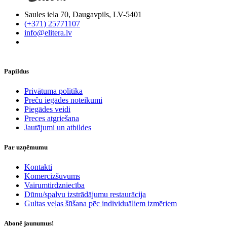
Saules iela 70, Daugavpils, LV-5401
(+371) 25771107
info@elitera.lv
Papildus
​Privātuma politika
Preču iegādes noteikumi
Piegādes veidi
Preces atgriešana
Jautājumi un atbildes
Par uzņēmumu
Kontakti
Komercizšuvums
Vairumtirdzniecība
Dūnu/spalvu izstrādājumu restaurācija
Gultas veļas šūšana pēc individuāliem izmēriem
Abonē jaunumus!