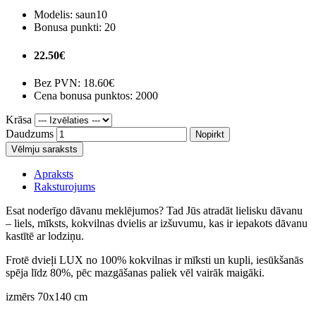
Modelis:
saun10
Bonusa punkti:
20
22.50€
Bez PVN:
18.60€
Cena bonusa punktos: 2000
Krāsa
Daudzums
Nopirkt
Vēlmju saraksts
Apraksts
Raksturojums
Esat noderīgo dāvanu meklējumos? Tad Jūs atradāt lielisku dāvanu
– liels, mīksts, kokvilnas dvielis ar izšuvumu, kas ir iepakots dāvanu
kastītē ar lodziņu.
Frotē dvieļi LUX no 100% kokvilnas ir mīksti un kupli, iesūkšanās
spēja līdz 80%, pēc mazgāšanas paliek vēl vairāk maigāki.
izmērs 70x140 cm