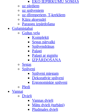
EKO IEPIRKUMU SOMAS
uz plediem
uz spilveniem
uz džemperiem, T-krekliem
Kāzu aksesuāri
Paraugu izpārdošana
Guļamistabai
Gultas veļa
Komplekti
Segas pārvalki
Spilvendrānas
Palagi
Palagi ar gumiju
IZPĀRDOŠANA
Segas
Spilveni
Spilveni miegam
Dekoratīvie spilveni
Ergonomiskie spilveni
Pledi
Vannai
Dvieļi
Vannas dvieļi
Mātu dvieli (turbāni)
Pludmales dvieļi