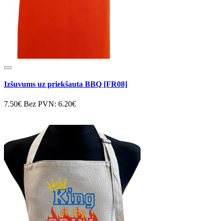
Izšuvums uz priekšauta BBQ [FR08]
7.50€
Bez PVN: 6.20€