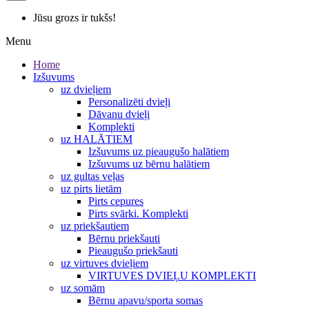
Jūsu grozs ir tukšs!
Menu
Home
Izšuvums
uz dvieļiem
Personalizēti dvieļi
Dāvanu dvieļi
Komplekti
uz HALĀTIEM
Izšuvums uz pieaugušo halātiem
Izšuvums uz bērnu halātiem
uz gultas veļas
uz pirts lietām
Pirts cepures
Pirts svārki. Komplekti
uz priekšautiem
Bērnu priekšauti
Pieaugušo priekšauti
uz virtuves dvieļiem
VIRTUVES DVIEĻU KOMPLEKTI
uz somām
Bērnu apavu/sporta somas