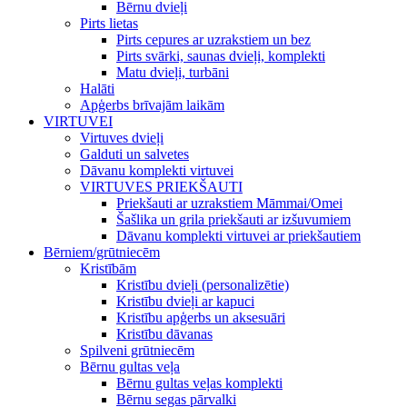
Bērnu dvieļi
Pirts lietas
Pirts cepures ar uzrakstiem un bez
Pirts svārki, saunas dvieļi, komplekti
Matu dvieļi, turbāni
Halāti
Apģerbs brīvajām laikām
VIRTUVEI
Virtuves dvieļi
Galduti un salvetes
Dāvanu komplekti virtuvei
VIRTUVES PRIEKŠAUTI
Priekšauti ar uzrakstiem Māmmai/Omei
Šašlika un grila priekšauti ar izšuvumiem
Dāvanu komplekti virtuvei ar priekšautiem
Bērniem/grūtniecēm
Kristībām
Kristību dvieļi (personalizētie)
Kristību dvieļi ar kapuci
Kristību apģerbs un aksesuāri
Kristību dāvanas
Spilveni grūtniecēm
Bērnu gultas veļa
Bērnu gultas veļas komplekti
Bērnu segas pārvalki