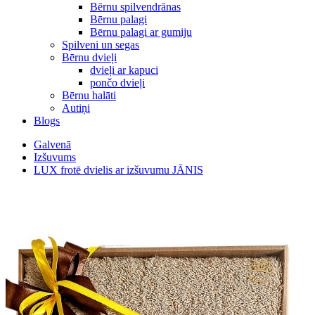
Bērnu spilvendrānas
Bērnu palagi
Bērnu palagi ar gumiju
Spilveni un segas
Bērnu dvieļi
dvieļi ar kapuci
pončo dvieļi
Bērnu halāti
Autiņi
Blogs
Galvenā
Izšuvums
LUX frotē dvielis ar izšuvumu JĀNIS