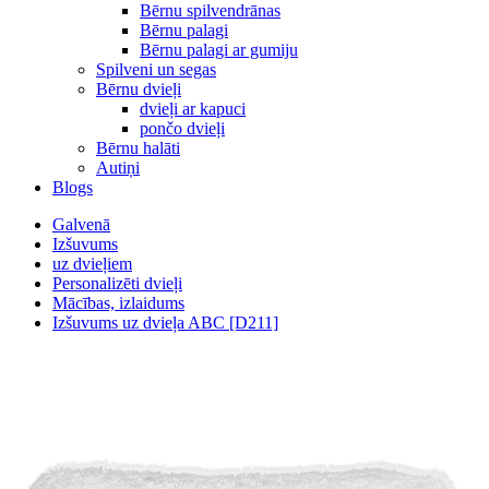
Bērnu spilvendrānas
Bērnu palagi
Bērnu palagi ar gumiju
Spilveni un segas
Bērnu dvieļi
dvieļi ar kapuci
pončo dvieļi
Bērnu halāti
Autiņi
Blogs
Galvenā
Izšuvums
uz dvieļiem
Personalizēti dvieļi
Mācības, izlaidums
Izšuvums uz dvieļa ABC [D211]