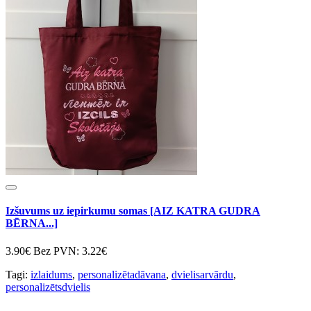
Izšuvums uz iepirkumu somas [AIZ KATRA GUDRA
BĒRNA...]
3.90€
Bez PVN: 3.22€
Tagi:
izlaidums
,
personalizētadāvana
,
dvielisarvārdu
,
personalizētsdvielis