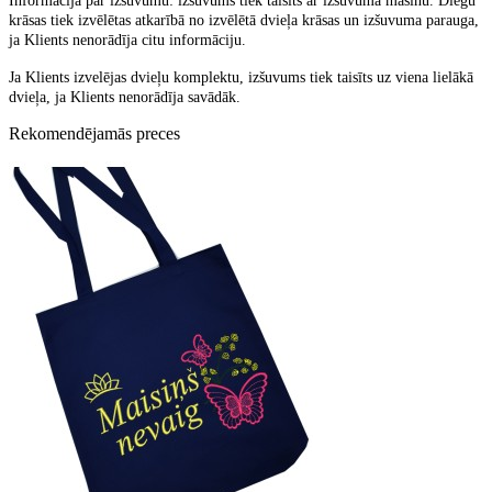
Informācija par izšuvumu: izšuvums tiek taisīts ar izšuvuma mašīnu. Diegu
krāsas tiek izvēlētas atkarībā no izvēlētā dvieļa krāsas un izšuvuma parauga,
ja Klients nenorādīja citu informāciju.
Ja Klients izvelējas dvieļu komplektu, izšuvums tiek taisīts uz viena lielākā
dvieļa, ja Klients nenorādīja savādāk.
Rekomendējamās preces