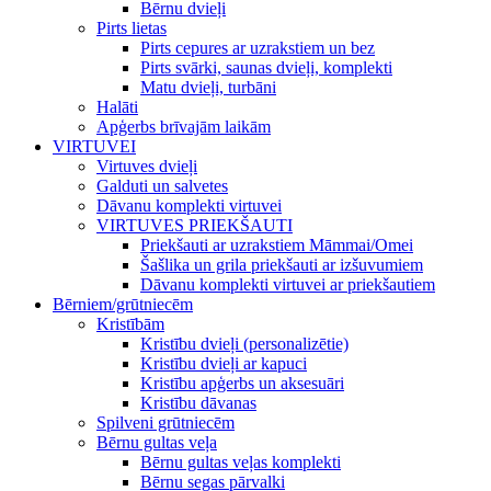
Bērnu dvieļi
Pirts lietas
Pirts cepures ar uzrakstiem un bez
Pirts svārki, saunas dvieļi, komplekti
Matu dvieļi, turbāni
Halāti
Apģerbs brīvajām laikām
VIRTUVEI
Virtuves dvieļi
Galduti un salvetes
Dāvanu komplekti virtuvei
VIRTUVES PRIEKŠAUTI
Priekšauti ar uzrakstiem Māmmai/Omei
Šašlika un grila priekšauti ar izšuvumiem
Dāvanu komplekti virtuvei ar priekšautiem
Bērniem/grūtniecēm
Kristībām
Kristību dvieļi (personalizētie)
Kristību dvieļi ar kapuci
Kristību apģerbs un aksesuāri
Kristību dāvanas
Spilveni grūtniecēm
Bērnu gultas veļa
Bērnu gultas veļas komplekti
Bērnu segas pārvalki