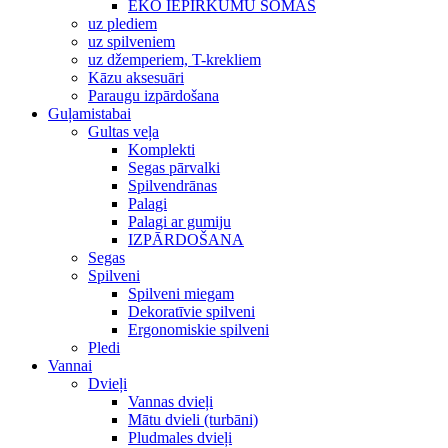
EKO IEPIRKUMU SOMAS
uz plediem
uz spilveniem
uz džemperiem, T-krekliem
Kāzu aksesuāri
Paraugu izpārdošana
Guļamistabai
Gultas veļa
Komplekti
Segas pārvalki
Spilvendrānas
Palagi
Palagi ar gumiju
IZPĀRDOŠANA
Segas
Spilveni
Spilveni miegam
Dekoratīvie spilveni
Ergonomiskie spilveni
Pledi
Vannai
Dvieļi
Vannas dvieļi
Mātu dvieli (turbāni)
Pludmales dvieļi