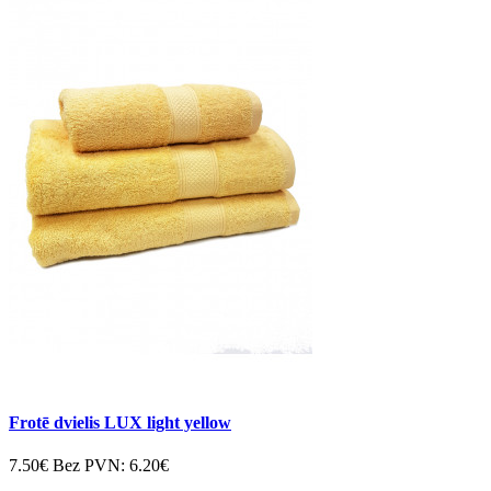
Frotē dvielis LUX light yellow
7.50€
Bez PVN:
6.20€