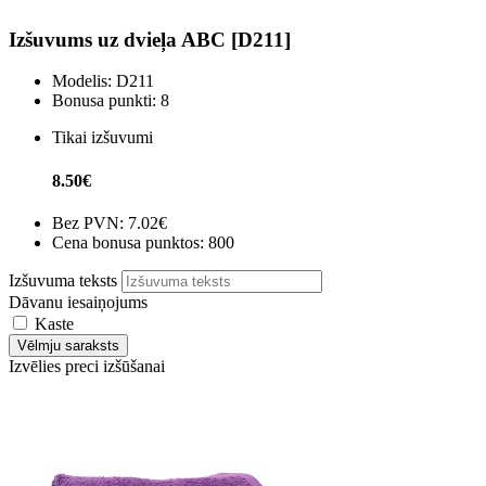
Izšuvums uz dvieļa ABC [D211]
Modelis:
D211
Bonusa punkti:
8
Tikai izšuvumi
8.50€
Bez PVN:
7.02€
Cena bonusa punktos: 800
Izšuvuma teksts
Dāvanu iesaiņojums
Kaste
Vēlmju saraksts
Izvēlies preci izšūšanai