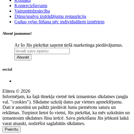
Kontakti
Komercizšuvums
Vairumtirdzniecība
Dūnu/spalvu izstrādājumu restaurācija
Gultas veļas šūšana pēc individuāliem izmēriem
Abonē jaunumus!
Ar šo Jūs piekrītat saņemt tiešā marketinga piedāvājumus.
Abonēt
social
Elitera © 2026
Informējam, ka šajā tīmekļa vietnē tiek izmantotas sīkdatnes (angļu
val. "cookies"). Sīkdatne uzkrāj datus par vietnes apmeklējumu.
Dati ir anonīmi un palīdz piedāvāt Jums piemērotu saturu un
reklāmas. Turpinot lietot šo vietni, Jūs piekrītat, ka mēs uzkrāsim un
izmantosim sīkdatnes Jūsu ierīcē. Savu piekrišanu Jūs jebkurā laikā
varat atsaukt, nodzēšot saglabātās sīkdatnes.
Piekrītu