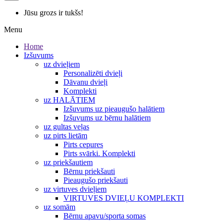
Jūsu grozs ir tukšs!
Menu
Home
Izšuvums
uz dvieļiem
Personalizēti dvieļi
Dāvanu dvieļi
Komplekti
uz HALĀTIEM
Izšuvums uz pieaugušo halātiem
Izšuvums uz bērnu halātiem
uz gultas veļas
uz pirts lietām
Pirts cepures
Pirts svārki. Komplekti
uz priekšautiem
Bērnu priekšauti
Pieaugušo priekšauti
uz virtuves dvieļiem
VIRTUVES DVIEĻU KOMPLEKTI
uz somām
Bērnu apavu/sporta somas