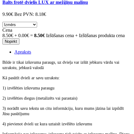
Balts frotē dvielis LUX ar mežģīņu maliņu
9.90€
Bez PVN:
8.18€
Cena
8.50€
+
0.00€
=
8.50€
Izšūšanas cena + Izšūšanas produkta cena
Nopirkt
Apraksts
Bilde ir tikai izšuvuma paraugs, uz dvieļa var izšūt jebkuru vārdu vai
uzrakstu, jebkurā valodā
Kā pasūtīt dvieli ar savu uzrakstu:
1) izvēlēties izšuvuma paraugu
2) izvēlēties diegus (metalizēts vai parastais)
3) norādīt savu tekstu un citu informāciju, kuru mums jāzina lai izpildīt
Jūsu pasūtījumu
4) pievienot dvieli uz kura uztaisīt izvēlēto
izšuvumu