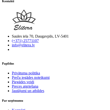
Kontakti
Saules iela 70, Daugavpils, LV-5401
(+371) 25771107
info@elitera.lv
Papildus
​Privātuma politika
Preču iegādes noteikumi
Piegādes veidi
Preces atgriešana
Jautājumi un atbildes
Par uzņēmumu