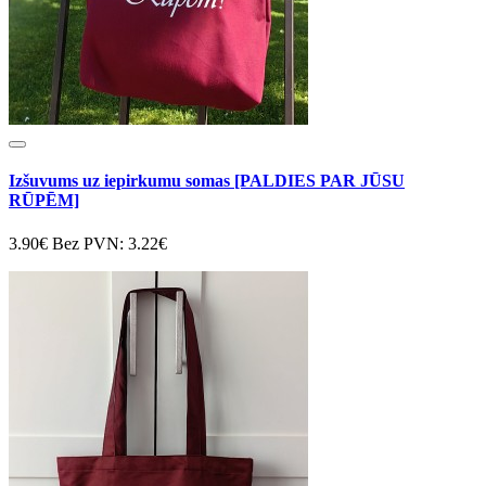
Izšuvums uz iepirkumu somas [PALDIES PAR JŪSU
RŪPĒM]
3.90€
Bez PVN: 3.22€