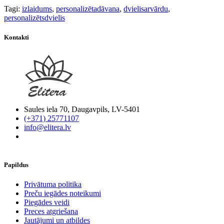
Tagi:
izlaidums
,
personalizētadāvana
,
dvielisarvārdu
,
personalizētsdvielis
Kontakti
Saules iela 70, Daugavpils, LV-5401
(+371) 25771107
info@elitera.lv
Papildus
​Privātuma politika
Preču iegādes noteikumi
Piegādes veidi
Preces atgriešana
Jautājumi un atbildes