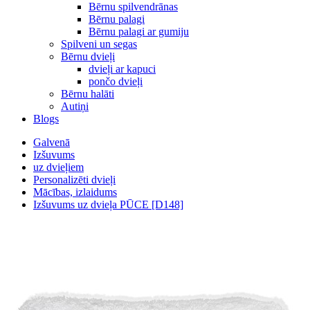
Bērnu spilvendrānas
Bērnu palagi
Bērnu palagi ar gumiju
Spilveni un segas
Bērnu dvieļi
dvieļi ar kapuci
pončo dvieļi
Bērnu halāti
Autiņi
Blogs
Galvenā
Izšuvums
uz dvieļiem
Personalizēti dvieļi
Mācības, izlaidums
Izšuvums uz dvieļa PŪCE [D148]