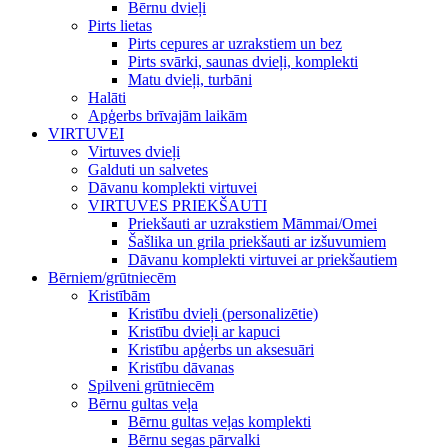
Bērnu dvieļi
Pirts lietas
Pirts cepures ar uzrakstiem un bez
Pirts svārki, saunas dvieļi, komplekti
Matu dvieļi, turbāni
Halāti
Apģerbs brīvajām laikām
VIRTUVEI
Virtuves dvieļi
Galduti un salvetes
Dāvanu komplekti virtuvei
VIRTUVES PRIEKŠAUTI
Priekšauti ar uzrakstiem Māmmai/Omei
Šašlika un grila priekšauti ar izšuvumiem
Dāvanu komplekti virtuvei ar priekšautiem
Bērniem/grūtniecēm
Kristībām
Kristību dvieļi (personalizētie)
Kristību dvieļi ar kapuci
Kristību apģerbs un aksesuāri
Kristību dāvanas
Spilveni grūtniecēm
Bērnu gultas veļa
Bērnu gultas veļas komplekti
Bērnu segas pārvalki