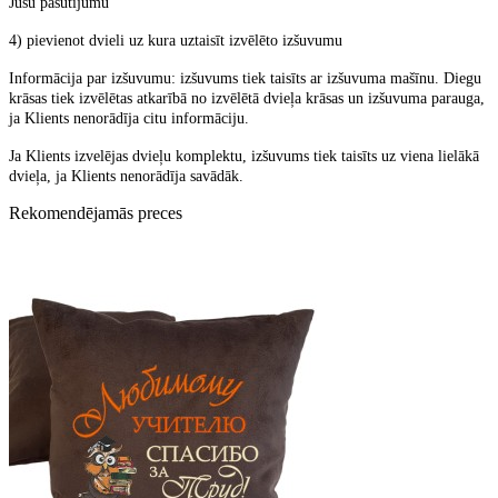
Jūsu pasūtījumu
4) pievienot dvieli uz kura uztaisīt izvēlēto
izšuvumu
Informācija par izšuvumu: izšuvums tiek taisīts ar izšuvuma mašīnu. Diegu
krāsas tiek izvēlētas atkarībā no izvēlētā dvieļa krāsas un izšuvuma parauga,
ja Klients nenorādīja citu informāciju.
Ja Klients izvelējas dvieļu komplektu, izšuvums tiek taisīts uz viena lielākā
dvieļa, ja Klients nenorādīja savādāk.
Rekomendējamās preces