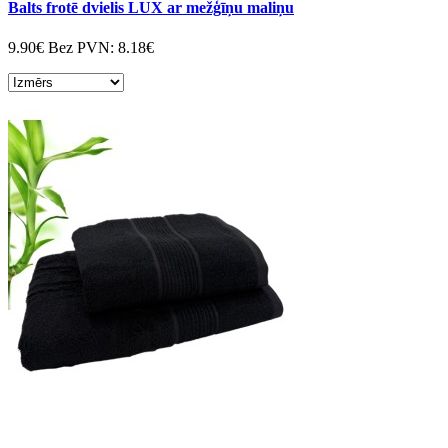
Balts frotē dvielis LUX ar mežģīņu maliņu
9.90€
Bez PVN:
8.18€