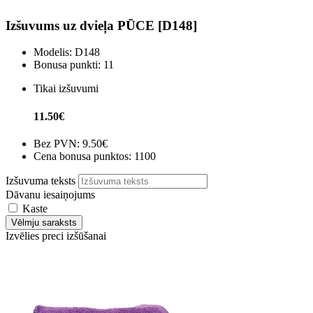
Izšuvums uz dvieļa PŪCE [D148]
Modelis:
D148
Bonusa punkti:
11
Tikai izšuvumi
11.50€
Bez PVN:
9.50€
Cena bonusa punktos: 1100
Izšuvuma teksts
Dāvanu iesaiņojums
Kaste
Vēlmju saraksts
Izvēlies preci izšūšanai