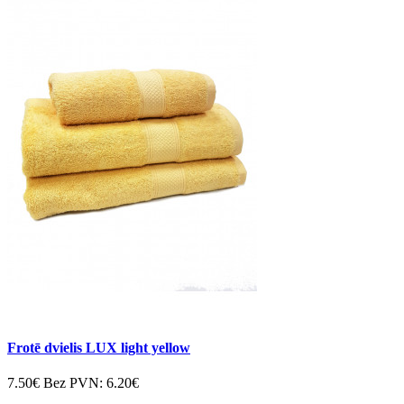
Frotē dvielis LUX light yellow
7.50€
Bez PVN:
6.20€