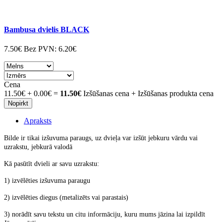
Bambusa dvielis BLACK
7.50€
Bez PVN:
6.20€
Cena
11.50€
+
0.00€
=
11.50€
Izšūšanas cena + Izšūšanas produkta cena
Nopirkt
Apraksts
Bilde ir tikai izšuvuma paraugs, uz dvieļa var izšūt jebkuru vārdu vai
uzrakstu, jebkurā valodā
Kā pasūtīt dvieli ar savu uzrakstu:
1) izvēlēties izšuvuma paraugu
2) izvēlēties diegus (metalizēts vai parastais)
3) norādīt savu tekstu un citu informāciju, kuru mums jāzina lai izpildīt