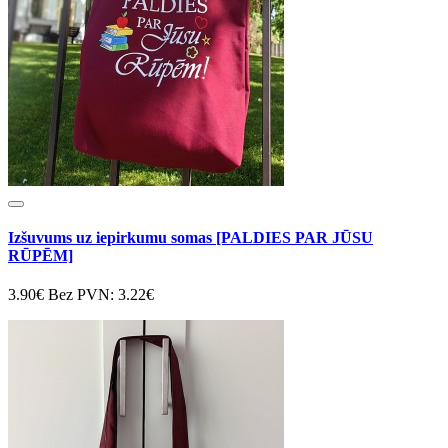
Izšuvums uz iepirkumu somas [PALDIES PAR JŪSU
RŪPĒM]
3.90€
Bez PVN: 3.22€