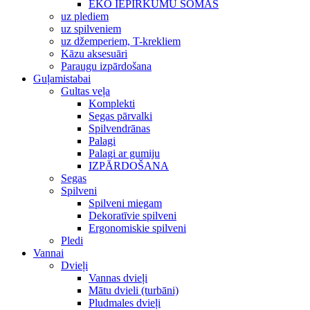
EKO IEPIRKUMU SOMAS
uz plediem
uz spilveniem
uz džemperiem, T-krekliem
Kāzu aksesuāri
Paraugu izpārdošana
Guļamistabai
Gultas veļa
Komplekti
Segas pārvalki
Spilvendrānas
Palagi
Palagi ar gumiju
IZPĀRDOŠANA
Segas
Spilveni
Spilveni miegam
Dekoratīvie spilveni
Ergonomiskie spilveni
Pledi
Vannai
Dvieļi
Vannas dvieļi
Mātu dvieli (turbāni)
Pludmales dvieļi