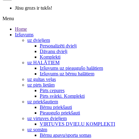
Jūsu grozs ir tukšs!
Menu
Home
Izšuvums
uz dvieļiem
Personalizēti dvieļi
Dāvanu dvieļi
Komplekti
uz HALĀTIEM
Izšuvums uz pieaugušo halātiem
Izšuvums uz bērnu halātiem
uz gultas veļas
uz pirts lietām
Pirts cepures
Pirts svārki. Komplekti
uz priekšautiem
Bērnu priekšauti
Pieaugušo priekšauti
uz virtuves dvieļiem
VIRTUVES DVIEĻU KOMPLEKTI
uz somām
Bērnu apavu/sporta somas