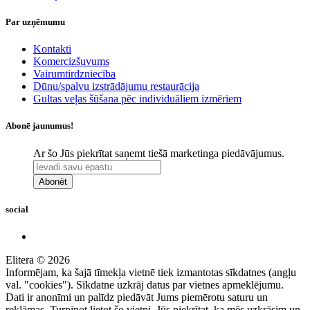
Par uzņēmumu
Kontakti
Komercizšuvums
Vairumtirdzniecība
Dūnu/spalvu izstrādājumu restaurācija
Gultas veļas šūšana pēc individuāliem izmēriem
Abonē jaunumus!
Ar šo Jūs piekrītat saņemt tiešā marketinga piedāvājumus.
Abonēt
social
Elitera © 2026
Informējam, ka šajā tīmekļa vietnē tiek izmantotas sīkdatnes (angļu
val. "cookies"). Sīkdatne uzkrāj datus par vietnes apmeklējumu.
Dati ir anonīmi un palīdz piedāvāt Jums piemērotu saturu un
reklāmas. Turpinot lietot šo vietni, Jūs piekrītat, ka mēs uzkrāsim un