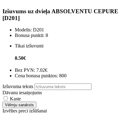
Izšuvums uz dvieļa ABSOLVENTU CEPURE
[D201]
Modelis:
D201
Bonusa punkti:
8
Tikai izšuvumi
8.50€
Bez PVN:
7.02€
Cena bonusa punktos: 800
Izšuvuma teksts
Dāvanu iesaiņojums
Kaste
Vēlmju saraksts
Izvēlies preci izšūšanai