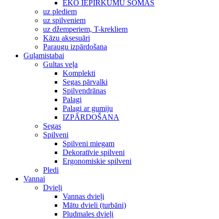
EKO IEPIRKUMU SOMAS
uz plediem
uz spilveniem
uz džemperiem, T-krekliem
Kāzu aksesuāri
Paraugu izpārdošana
Guļamistabai
Gultas veļa
Komplekti
Segas pārvalki
Spilvendrānas
Palagi
Palagi ar gumiju
IZPĀRDOŠANA
Segas
Spilveni
Spilveni miegam
Dekoratīvie spilveni
Ergonomiskie spilveni
Pledi
Vannai
Dvieļi
Vannas dvieļi
Mātu dvieli (turbāni)
Pludmales dvieļi