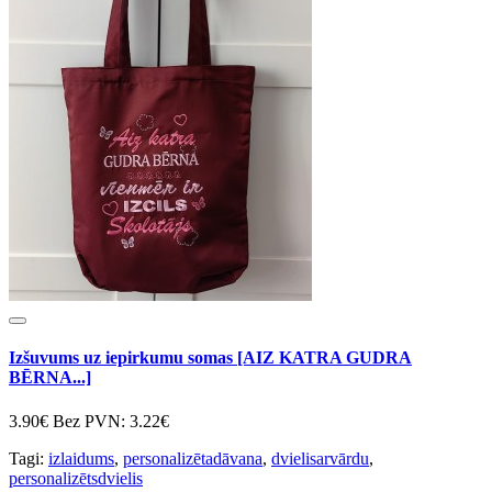
Izšuvums uz iepirkumu somas [AIZ KATRA GUDRA
BĒRNA...]
3.90€
Bez PVN: 3.22€
Tagi:
izlaidums
,
personalizētadāvana
,
dvielisarvārdu
,
personalizētsdvielis