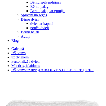
Bērnu spilvendrānas
Bērnu palagi
Bērnu palagi ar gumiju
Spilveni un segas
Bērnu dvieļi
dvieļi ar kapuci
pončo dvieļi
Bērnu halāti
Autiņi
Blogs
Galvenā
Izšuvums
uz dvieļiem
Personalizēti dvieļi
Mācības, izlaidums
Izšuvums uz dvieļa ABSOLVENTU CEPURE [D201]