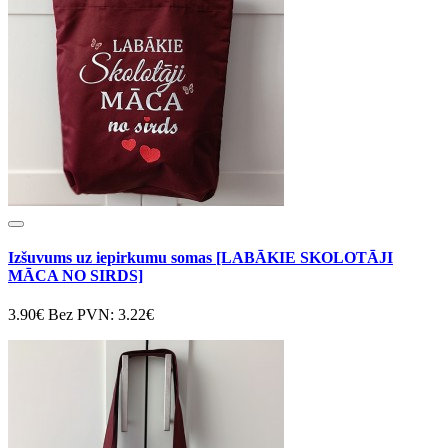
Izšuvums uz iepirkumu somas [LABĀKIE SKOLOTĀJI
MĀCA NO SIRDS]
3.90€
Bez PVN: 3.22€