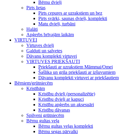
Bērnu dvieļi
Pirts lietas
Pirts cepures ar uzrakstiem un bez
Pirts svārki, saunas dvieļi, komplekti
Matu dvieļi, turbāni
Halāti
Apģerbs brīvajām laikām
VIRTUVEI
Virtuves dvieļi
Galduti un salvetes
Dāvanu komplekti virtuvei
VIRTUVES PRIEKŠAUTI
Priekšauti ar uzrakstiem Māmmai/Omei
Šašlika un grila priekšauti ar izšuvumiem
Dāvanu komplekti virtuvei ar priekšautiem
Bērniem/grūtniecēm
Kristībām
Kristību dvieļi (personalizētie)
Kristību dvieļi ar kapuci
Kristību apģerbs un aksesuāri
Kristību dāvanas
Spilveni grūtniecēm
Bērnu gultas veļa
Bērnu gultas veļas komplekti
Bērnu segas pārvalki