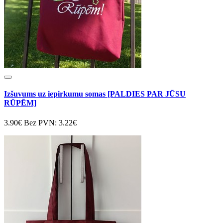
Izšuvums uz iepirkumu somas [PALDIES PAR JŪSU
RŪPĒM]
3.90€
Bez PVN: 3.22€