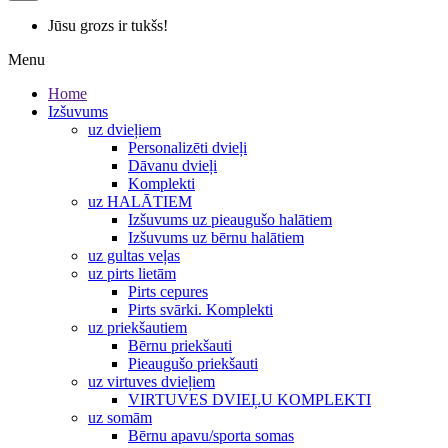
Jūsu grozs ir tukšs!
Menu
Home
Izšuvums
uz dvieļiem
Personalizēti dvieļi
Dāvanu dvieļi
Komplekti
uz HALĀTIEM
Izšuvums uz pieaugušo halātiem
Izšuvums uz bērnu halātiem
uz gultas veļas
uz pirts lietām
Pirts cepures
Pirts svārki. Komplekti
uz priekšautiem
Bērnu priekšauti
Pieaugušo priekšauti
uz virtuves dvieļiem
VIRTUVES DVIEĻU KOMPLEKTI
uz somām
Bērnu apavu/sporta somas