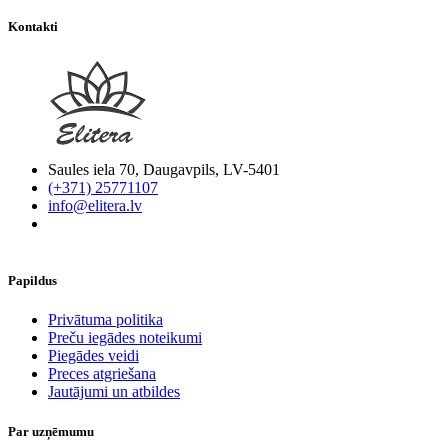
Kontakti
Saules iela 70, Daugavpils, LV-5401
(+371) 25771107
info@elitera.lv
Papildus
​Privātuma politika
Preču iegādes noteikumi
Piegādes veidi
Preces atgriešana
Jautājumi un atbildes
Par uzņēmumu