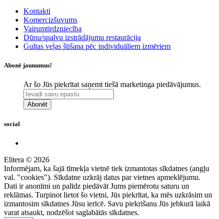
Kontakti
Komercizšuvums
Vairumtirdzniecība
Dūnu/spalvu izstrādājumu restaurācija
Gultas veļas šūšana pēc individuāliem izmēriem
Abonē jaunumus!
Ar šo Jūs piekrītat saņemt tiešā marketinga piedāvājumus.
Abonēt
social
Elitera © 2026
Informējam, ka šajā tīmekļa vietnē tiek izmantotas sīkdatnes (angļu
val. "cookies"). Sīkdatne uzkrāj datus par vietnes apmeklējumu.
Dati ir anonīmi un palīdz piedāvāt Jums piemērotu saturu un
reklāmas. Turpinot lietot šo vietni, Jūs piekrītat, ka mēs uzkrāsim un
izmantosim sīkdatnes Jūsu ierīcē. Savu piekrišanu Jūs jebkurā laikā
varat atsaukt, nodzēšot saglabātās sīkdatnes.