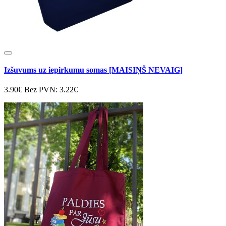
Izšuvums uz iepirkumu somas [MAISIŅŠ NEVAIG]
3.90€
Bez PVN: 3.22€