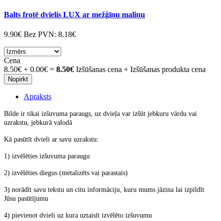
Balts frotē dvielis LUX ar mežģīņu maliņu
9.90€
Bez PVN:
8.18€
Cena
8.50€
+
0.00€
=
8.50€
Izšūšanas cena + Izšūšanas produkta cena
Nopirkt
Apraksts
Bilde ir tikai izšuvuma paraugs, uz dvieļa var izšūt jebkuru vārdu vai
uzrakstu, jebkurā valodā
Kā pasūtīt dvieli ar savu uzrakstu:
1) izvēlēties izšuvuma paraugu
2) izvēlēties diegus (metalizēts vai parastais)
3) norādīt savu tekstu un citu informāciju, kuru mums jāzina lai izpildīt
Jūsu pasūtījumu
4) pievienot dvieli uz kura uztaisīt izvēlēto
izšuvumu