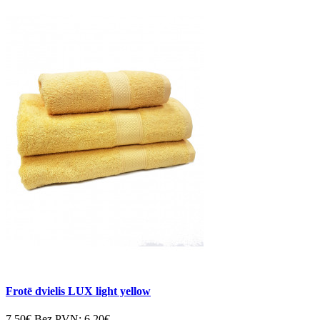
Frotē dvielis LUX light yellow
7.50€
Bez PVN:
6.20€