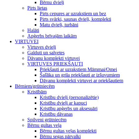
Bērnu dvieļi
Pirts lietas
Pirts cepures ar uzrakstiem un bez
Pirts svārki, saunas dvieļi, komplekti
Matu dvieļi, turbāni
Halāti
Apģerbs brīvajām laikām
VIRTUVEI
Virtuves dvieļi
Galduti un salvetes
Dāvanu komplekti virtuvei
VIRTUVES PRIEKŠAUTI
Priekšauti ar uzrakstiem Māmmai/Omei
Šašlika un grila priekšauti ar izšuvumiem
Dāvanu komplekti virtuvei ar priekšautiem
Bērniem/grūtniecēm
Kristībām
Kristību dvieļi (personalizētie)
Kristību dvieļi ar kapuci
Kristību apģerbs un aksesuāri
Kristību dāvanas
Spilveni grūtniecēm
Bērnu gultas veļa
Bērnu gultas veļas komplekti
Bērnu segas pārvalki