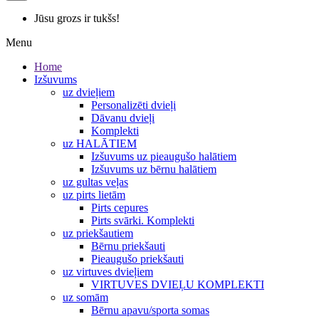
Jūsu grozs ir tukšs!
Menu
Home
Izšuvums
uz dvieļiem
Personalizēti dvieļi
Dāvanu dvieļi
Komplekti
uz HALĀTIEM
Izšuvums uz pieaugušo halātiem
Izšuvums uz bērnu halātiem
uz gultas veļas
uz pirts lietām
Pirts cepures
Pirts svārki. Komplekti
uz priekšautiem
Bērnu priekšauti
Pieaugušo priekšauti
uz virtuves dvieļiem
VIRTUVES DVIEĻU KOMPLEKTI
uz somām
Bērnu apavu/sporta somas