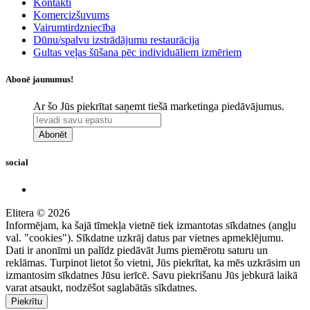
Kontakti
Komercizšuvums
Vairumtirdzniecība
Dūnu/spalvu izstrādājumu restaurācija
Gultas veļas šūšana pēc individuāliem izmēriem
Abonē jaunumus!
Ar šo Jūs piekrītat saņemt tiešā marketinga piedāvājumus.
Abonēt
social
Elitera © 2026
Informējam, ka šajā tīmekļa vietnē tiek izmantotas sīkdatnes (angļu
val. "cookies"). Sīkdatne uzkrāj datus par vietnes apmeklējumu.
Dati ir anonīmi un palīdz piedāvāt Jums piemērotu saturu un
reklāmas. Turpinot lietot šo vietni, Jūs piekrītat, ka mēs uzkrāsim un
izmantosim sīkdatnes Jūsu ierīcē. Savu piekrišanu Jūs jebkurā laikā
varat atsaukt, nodzēšot saglabātās sīkdatnes.
Piekrītu