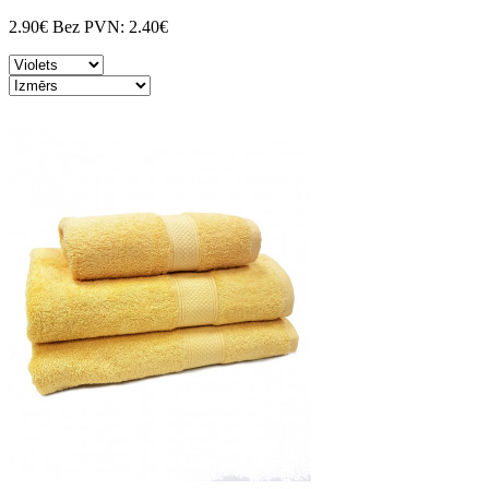
2.90€
Bez PVN:
2.40€