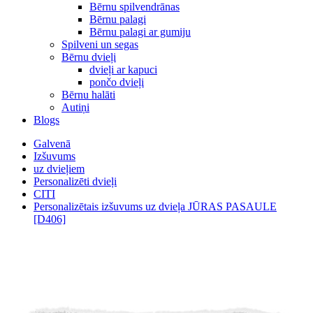
Bērnu spilvendrānas
Bērnu palagi
Bērnu palagi ar gumiju
Spilveni un segas
Bērnu dvieļi
dvieļi ar kapuci
pončo dvieļi
Bērnu halāti
Autiņi
Blogs
Galvenā
Izšuvums
uz dvieļiem
Personalizēti dvieļi
CITI
Personalizētais izšuvums uz dvieļa JŪRAS PASAULE
[D406]