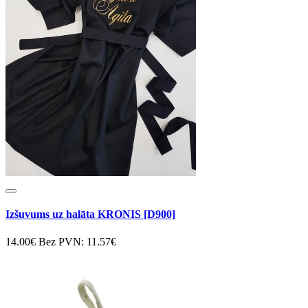
Izšuvums uz halāta KRONIS [D900]
14.00€
Bez PVN: 11.57€