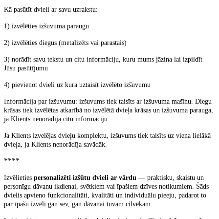
Kā pasūtīt dvieli ar savu uzrakstu:
1) izvēlēties izšuvuma paraugu
2) izvēlēties diegus (metalizēts vai parastais)
3) norādīt savu tekstu un citu informāciju, kuru mums jāzina lai izpildīt
Jūsu pasūtījumu
4) pievienot dvieli uz kura uztaisīt izvēlēto
izšuvumu
Informācija par izšuvumu: izšuvums tiek taisīts ar izšuvuma mašīnu. Diegu
krāsas tiek izvēlētas atkarībā no izvēlētā dvieļa krāsas un izšuvuma parauga,
ja Klients nenorādīja citu informāciju.
Ja Klients izvelējas dvieļu komplektu, izšuvums tiek taisīts uz viena lielākā
dvieļa, ja Klients nenorādīja savādāk.
****
Izvēlieties
personalizēti izšūtu dvieli ar vārdu
— praktisku, skaistu un
personīgu dāvanu ikdienai, svētkiem vai īpašiem dzīves notikumiem. Šāds
dvielis apvieno funkcionalitāti, kvalitāti un individuālu pieeju, padarot to
par īpašu izvēli gan sev, gan dāvanai tuvam cilvēkam.