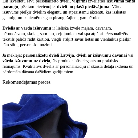
Lai izveidotu savu personalizēto dvieli, vispirms izvēlieties
izšuvuma fonta
paraugu
, pēc tam pievienojiet
dvieli no plašā piedāvājuma
. Vārda
izšuvums piešķir dvielim elegantu un atpazīstamu akcentu, kas izskatās
gaumīgi un ir piemērots gan pieaugušajiem, gan bērniem.
Dvielis ar vārda izšuvumu
ir lieliska izvēle mājām, dāvanām,
bērnudārzam, skolai, sportam, ceļojumiem vai spa atpūtai. Personalizēts
tekstils palīdz radīt kārtību, viegli atšķirt savas lietas un vienlaikus piešķir
tām siltu, personisku nozīmi.
Ja meklējat
personalizētu dvieli Latvijā
,
dvieli ar izšuvumu dāvanai
vai
vārda izšuvumu uz dvieļa
, šis produkts būs elegants un praktisks
risinājums. Kvalitatīvs dvielis ar personalizāciju ir skaista detaļa ikdienā un
pārdomāta dāvana dažādiem gadījumiem.
Rekomendējamās preces