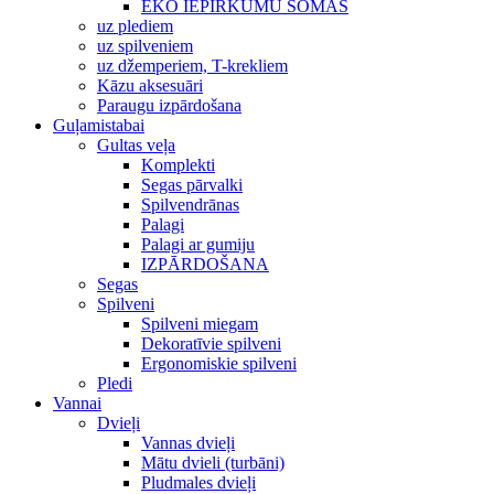
EKO IEPIRKUMU SOMAS
uz plediem
uz spilveniem
uz džemperiem, T-krekliem
Kāzu aksesuāri
Paraugu izpārdošana
Guļamistabai
Gultas veļa
Komplekti
Segas pārvalki
Spilvendrānas
Palagi
Palagi ar gumiju
IZPĀRDOŠANA
Segas
Spilveni
Spilveni miegam
Dekoratīvie spilveni
Ergonomiskie spilveni
Pledi
Vannai
Dvieļi
Vannas dvieļi
Mātu dvieli (turbāni)
Pludmales dvieļi