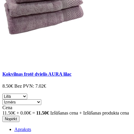
Kokvilnas frotē dvielis AURA lilac
8.50€
Bez PVN:
7.02€
Cena
11.50€
+
0.00€
=
11.50€
Izšūšanas cena + Izšūšanas produkta cena
Nopirkt
Apraksts