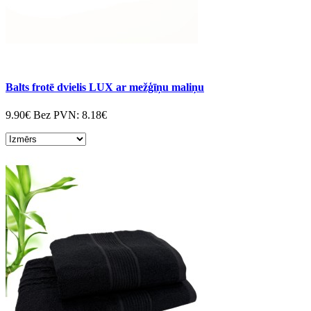
Balts frotē dvielis LUX ar mežģīņu maliņu
9.90€
Bez PVN:
8.18€