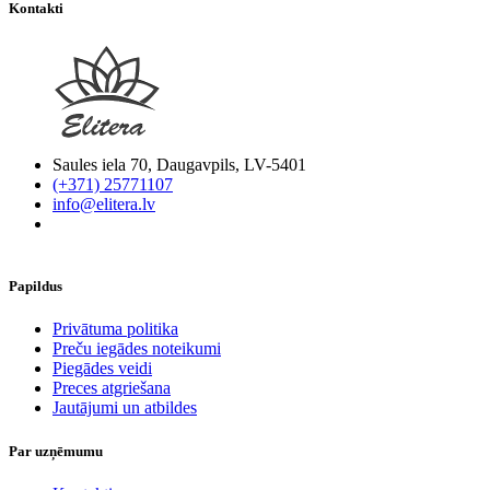
Kontakti
Saules iela 70, Daugavpils, LV-5401
(+371) 25771107
info@elitera.lv
Papildus
​Privātuma politika
Preču iegādes noteikumi
Piegādes veidi
Preces atgriešana
Jautājumi un atbildes
Par uzņēmumu