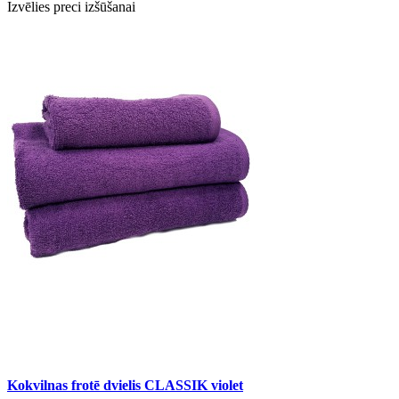
Izvēlies preci izšūšanai
Kokvilnas frotē dvielis CLASSIK violet