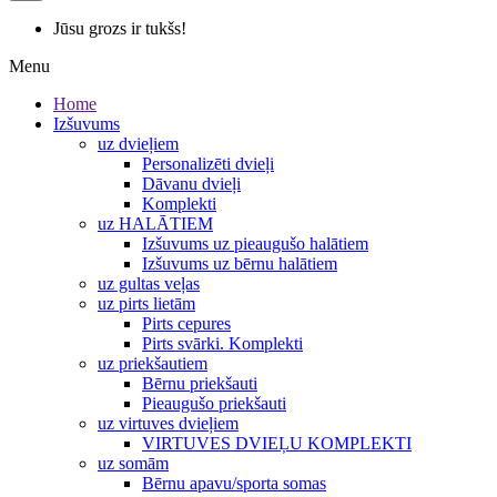
Jūsu grozs ir tukšs!
Menu
Home
Izšuvums
uz dvieļiem
Personalizēti dvieļi
Dāvanu dvieļi
Komplekti
uz HALĀTIEM
Izšuvums uz pieaugušo halātiem
Izšuvums uz bērnu halātiem
uz gultas veļas
uz pirts lietām
Pirts cepures
Pirts svārki. Komplekti
uz priekšautiem
Bērnu priekšauti
Pieaugušo priekšauti
uz virtuves dvieļiem
VIRTUVES DVIEĻU KOMPLEKTI
uz somām
Bērnu apavu/sporta somas