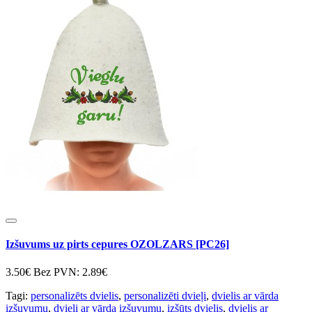
Izšuvums uz pirts cepures OZOLZARS [PC26]
3.50€
Bez PVN: 2.89€
Tagi:
personalizēts dvielis
,
personalizēti dvieļi
,
dvielis ar vārda
izšuvumu
,
dvieļi ar vārda izšuvumu
,
izšūts dvielis
,
dvielis ar