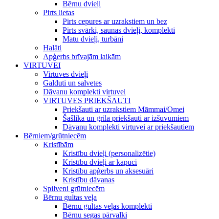
Bērnu dvieļi
Pirts lietas
Pirts cepures ar uzrakstiem un bez
Pirts svārki, saunas dvieļi, komplekti
Matu dvieļi, turbāni
Halāti
Apģerbs brīvajām laikām
VIRTUVEI
Virtuves dvieļi
Galduti un salvetes
Dāvanu komplekti virtuvei
VIRTUVES PRIEKŠAUTI
Priekšauti ar uzrakstiem Māmmai/Omei
Šašlika un grila priekšauti ar izšuvumiem
Dāvanu komplekti virtuvei ar priekšautiem
Bērniem/grūtniecēm
Kristībām
Kristību dvieļi (personalizētie)
Kristību dvieļi ar kapuci
Kristību apģerbs un aksesuāri
Kristību dāvanas
Spilveni grūtniecēm
Bērnu gultas veļa
Bērnu gultas veļas komplekti
Bērnu segas pārvalki