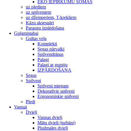
EKO IEPIRKUMU SOMAS
uz plediem
uz spilveniem
uz džemperiem, T-krekliem
Kāzu aksesuāri
Paraugu izpārdošana
Guļamistabai
Gultas veļa
Komplekti
Segas pārvalki
Spilvendrānas
Palagi
Palagi ar gumiju
IZPĀRDOŠANA
Segas
Spilveni
Spilveni miegam
Dekoratīvie spilveni
Ergonomiskie spilveni
Pledi
Vannai
Dvieļi
Vannas dvieļi
Mātu dvieli (turbāni)
Pludmales dvieļi