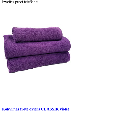
Izvēlies preci izšūšanai
Kokvilnas frotē dvielis CLASSIK violet