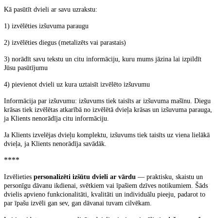
Kā pasūtīt dvieli ar savu uzrakstu:
1) izvēlēties izšuvuma paraugu
2) izvēlēties diegus (metalizēts vai parastais)
3) norādīt savu tekstu un citu informāciju, kuru mums jāzina lai izpildīt
Jūsu pasūtījumu
4) pievienot dvieli uz kura uztaisīt izvēlēto
izšuvumu
Informācija par izšuvumu: izšuvums tiek taisīts ar izšuvuma mašīnu. Diegu
krāsas tiek izvēlētas atkarībā no izvēlētā dvieļa krāsas un izšuvuma parauga,
ja Klients nenorādīja citu informāciju.
Ja Klients izvelējas dvieļu komplektu, izšuvums tiek taisīts uz viena lielākā
dvieļa, ja Klients nenorādīja savādāk.
****
Izvēlieties
personalizēti izšūtu dvieli ar vārdu
— praktisku, skaistu un
personīgu dāvanu ikdienai, svētkiem vai īpašiem dzīves notikumiem. Šāds
dvielis apvieno funkcionalitāti, kvalitāti un individuālu pieeju, padarot to
par īpašu izvēli gan sev, gan dāvanai tuvam cilvēkam.