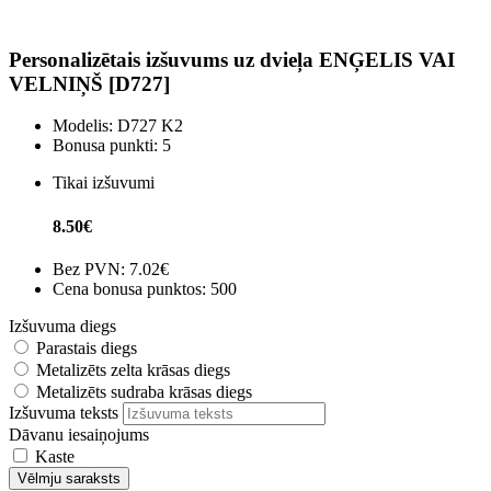
Personalizētais izšuvums uz dvieļa ENĢELIS VAI
VELNIŅŠ [D727]
Modelis:
D727 K2
Bonusa punkti:
5
Tikai izšuvumi
8.50€
Bez PVN:
7.02€
Cena bonusa punktos: 500
Izšuvuma diegs
Parastais diegs
Metalizēts zelta krāsas diegs
Metalizēts sudraba krāsas diegs
Izšuvuma teksts
Dāvanu iesaiņojums
Kaste
Vēlmju saraksts