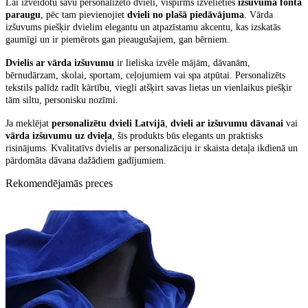
Lai izveidotu savu personalizēto dvieli, vispirms izvēlieties
izšuvuma fonta
paraugu
, pēc tam pievienojiet
dvieli no plašā piedāvājuma
. Vārda
izšuvums piešķir dvielim elegantu un atpazīstamu akcentu, kas izskatās
gaumīgi un ir piemērots gan pieaugušajiem, gan bērniem.
Dvielis ar vārda izšuvumu
ir lieliska izvēle mājām, dāvanām,
bērnudārzam, skolai, sportam, ceļojumiem vai spa atpūtai. Personalizēts
tekstils palīdz radīt kārtību, viegli atšķirt savas lietas un vienlaikus piešķir
tām siltu, personisku nozīmi.
Ja meklējat
personalizētu dvieli Latvijā
,
dvieli ar izšuvumu dāvanai
vai
vārda izšuvumu uz dvieļa
, šis produkts būs elegants un praktisks
risinājums. Kvalitatīvs dvielis ar personalizāciju ir skaista detaļa ikdienā un
pārdomāta dāvana dažādiem gadījumiem.
Rekomendējamās preces