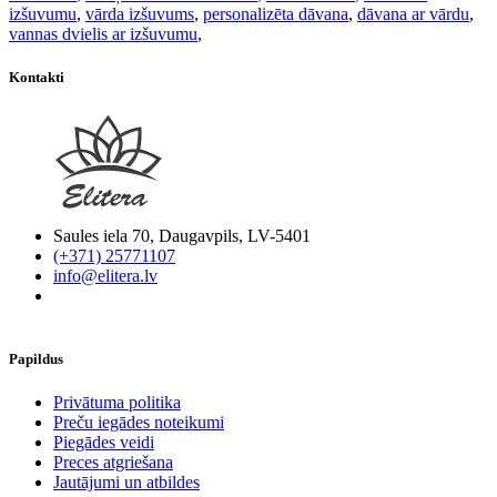
izšuvumu
,
vārda izšuvums
,
personalizēta dāvana
,
dāvana ar vārdu
,
vannas dvielis ar izšuvumu
,
Kontakti
Saules iela 70, Daugavpils, LV-5401
(+371) 25771107
info@elitera.lv
Papildus
​Privātuma politika
Preču iegādes noteikumi
Piegādes veidi
Preces atgriešana
Jautājumi un atbildes