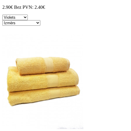
2.90€
Bez PVN:
2.40€