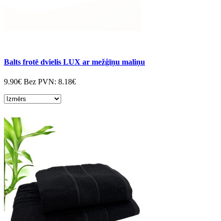
Balts frotē dvielis LUX ar mežģīņu maliņu
9.90€
Bez PVN:
8.18€