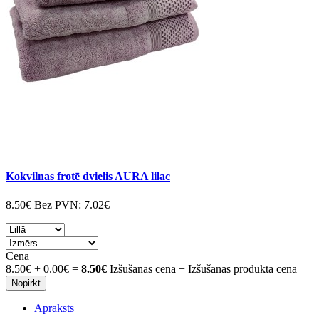
Kokvilnas frotē dvielis AURA lilac
8.50€
Bez PVN:
7.02€
Cena
8.50€
+
0.00€
=
8.50€
Izšūšanas cena + Izšūšanas produkta cena
Nopirkt
Apraksts