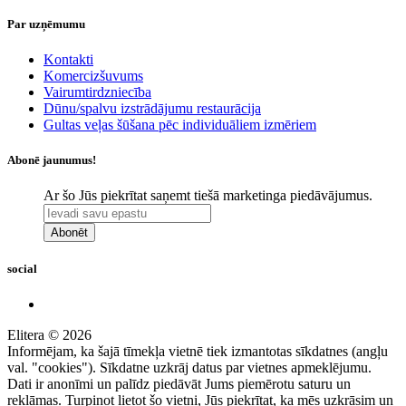
Par uzņēmumu
Kontakti
Komercizšuvums
Vairumtirdzniecība
Dūnu/spalvu izstrādājumu restaurācija
Gultas veļas šūšana pēc individuāliem izmēriem
Abonē jaunumus!
Ar šo Jūs piekrītat saņemt tiešā marketinga piedāvājumus.
Abonēt
social
Elitera © 2026
Informējam, ka šajā tīmekļa vietnē tiek izmantotas sīkdatnes (angļu
val. "cookies"). Sīkdatne uzkrāj datus par vietnes apmeklējumu.
Dati ir anonīmi un palīdz piedāvāt Jums piemērotu saturu un
reklāmas. Turpinot lietot šo vietni, Jūs piekrītat, ka mēs uzkrāsim un