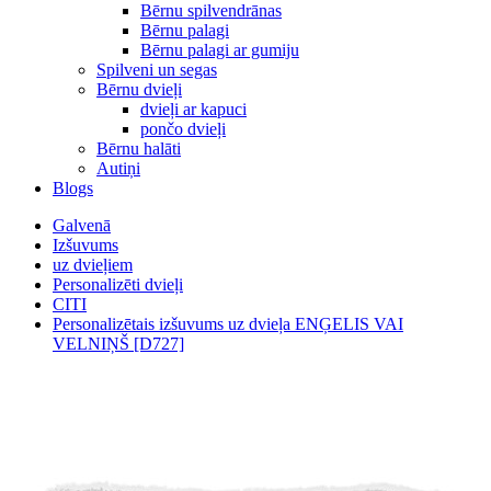
Bērnu spilvendrānas
Bērnu palagi
Bērnu palagi ar gumiju
Spilveni un segas
Bērnu dvieļi
dvieļi ar kapuci
pončo dvieļi
Bērnu halāti
Autiņi
Blogs
Galvenā
Izšuvums
uz dvieļiem
Personalizēti dvieļi
CITI
Personalizētais izšuvums uz dvieļa ENĢELIS VAI
VELNIŅŠ [D727]