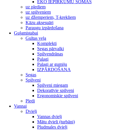
EKO IEPIRKUMU SOMAS
uz plediem
uz spilveniem
uz džemperiem, T-krekliem
Kāzu aksesuāri
Paraugu izpārdošana
Guļamistabai
Gultas veļa
Komplekti
Segas pārvalki
Spilvendrānas
Palagi
Palagi ar gumiju
IZPĀRDOŠANA
Segas
Spilveni
Spilveni miegam
Dekoratīvie spilveni
Ergonomiskie spilveni
Pledi
Vannai
Dvieļi
Vannas dvieļi
Mātu dvieli (turbāni)
Pludmales dvieļi