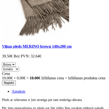
Vilnas pleds MERINO brown 140x200 cm
39.50€
Bez PVN:
32.64€
Cena
10.00€
+
0.00€
=
10.00€
Izšūšanas cena + Izšūšanas produkta cena
Nopirkt
Apraksts
Pleds ar izšuvumu ir ļoti sirsnīga pie tam noderīga dāvana.
Pēc jūsu pieprasījuma uz pleda var būt izšūts Jūsu uzraksts jebkurā valodā.