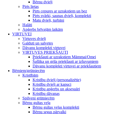
Bērnu dvieļi
Pirts lietas
Pirts cepures ar uzrakstiem un bez
Pirts svārki, saunas dvieļi, komplekti
Matu dvieļi, turbāni
Halāti
Apģerbs brīvajām laikām
VIRTUVEI
Virtuves dvieļi
Galduti un salvetes
Dāvanu komplekti virtuvei
VIRTUVES PRIEKŠAUTI
Priekšauti ar uzrakstiem Māmmai/Omei
Šašlika un grila priekšauti ar izšuvumiem
Dāvanu komplekti virtuvei ar priekšautiem
Bērniem/grūtniecēm
Kristībām
Kristību dvieļi (personalizētie)
Kristību dvieļi ar kapuci
Kristību apģerbs un aksesuāri
Kristību dāvanas
Spilveni grūtniecēm
Bērnu gultas veļa
Bērnu gultas veļas komplekti
Bērnu segas pārvalki