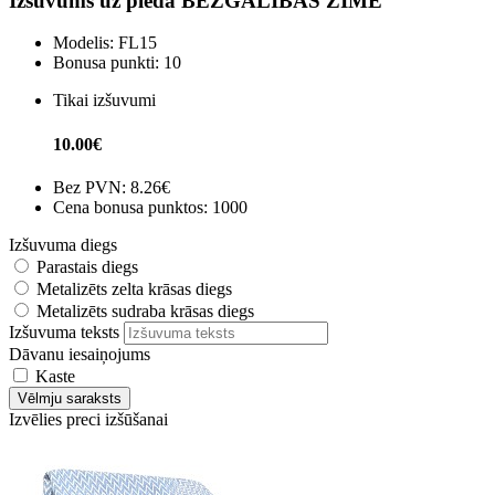
Izšuvums uz pleda BEZGALĪBAS ZĪME
Modelis:
FL15
Bonusa punkti:
10
Tikai izšuvumi
10.00€
Bez PVN:
8.26€
Cena bonusa punktos: 1000
Izšuvuma diegs
Parastais diegs
Metalizēts zelta krāsas diegs
Metalizēts sudraba krāsas diegs
Izšuvuma teksts
Dāvanu iesaiņojums
Kaste
Vēlmju saraksts
Izvēlies preci izšūšanai