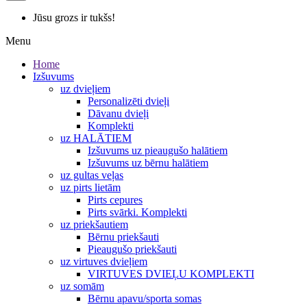
Jūsu grozs ir tukšs!
Menu
Home
Izšuvums
uz dvieļiem
Personalizēti dvieļi
Dāvanu dvieļi
Komplekti
uz HALĀTIEM
Izšuvums uz pieaugušo halātiem
Izšuvums uz bērnu halātiem
uz gultas veļas
uz pirts lietām
Pirts cepures
Pirts svārki. Komplekti
uz priekšautiem
Bērnu priekšauti
Pieaugušo priekšauti
uz virtuves dvieļiem
VIRTUVES DVIEĻU KOMPLEKTI
uz somām
Bērnu apavu/sporta somas