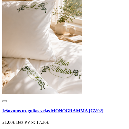
Izšuvums uz gultas veļas MONOGRAMMA [GV02]
21.00€
Bez PVN: 17.36€