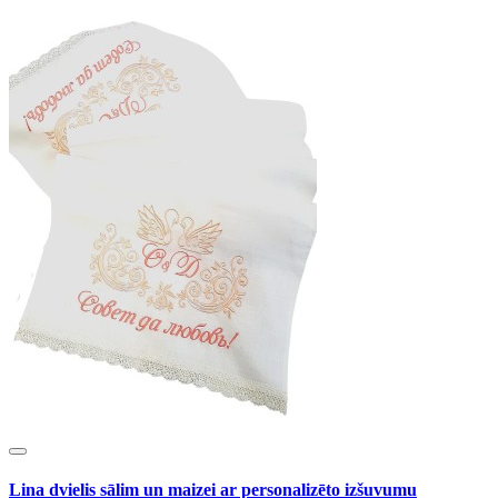
Lina dvielis sālim un maizei ar personalizēto izšuvumu