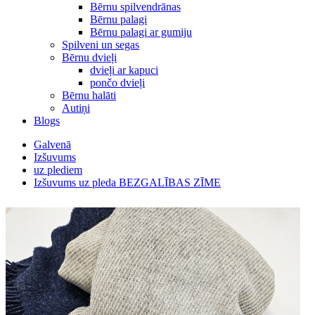
Bērnu spilvendrānas
Bērnu palagi
Bērnu palagi ar gumiju
Spilveni un segas
Bērnu dvieļi
dvieļi ar kapuci
pončo dvieļi
Bērnu halāti
Autiņi
Blogs
Galvenā
Izšuvums
uz plediem
Izšuvums uz pleda BEZGALĪBAS ZĪME