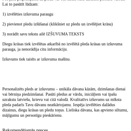
Lai to pasūtīt lūdzam:
1) izvēlēties izšuvuma paraugu
2) pievienot pledu izšūšanai (klikšniet uz pledu un izvēlējiet krāsu)
3) norādīt savu tekstu ailē IZŠUVUMA TEKSTS
Diegu krāsas tiek izvēlētas atkarībā no izvēlētā pleda krāsas un izšuvuma
parauga, ja nenorādīja citu informāciju.
Izšuvums tiek taisīts ar izšuvuma mašīnu.
Personalizēts pleds ar izšuvumu – unikāla dāvana kāzām, dzimšanas dienai
vai bērniņa piedzimšanai. Pasūti pledus ar vārdu, iniciāļiem vai īpašu
uzrakstu latviešu, krievu vai citā valodā. Kvalitatīvs izšuvums uz mīksta
pleda padarīs Tavu dāvanu neatkārtojamu. Iespēja izvēlēties dažādus
dizainus, diegu krāsas un pledu toņus. Lieliska dāvana, kas apvieno siltumu,
mājīgumu un personīgu pieskārienu.
Rekomendējamās preces