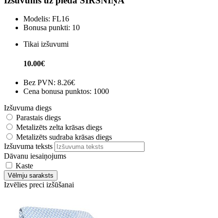
Izšuvums uz pleda SIRSNIŅA
Modelis:
FL16
Bonusa punkti:
10
Tikai izšuvumi
10.00€
Bez PVN:
8.26€
Cena bonusa punktos: 1000
Izšuvuma diegs
Parastais diegs
Metalizēts zelta krāsas diegs
Metalizēts sudraba krāsas diegs
Izšuvuma teksts
Dāvanu iesaiņojums
Kaste
Vēlmju saraksts
Izvēlies preci izšūšanai