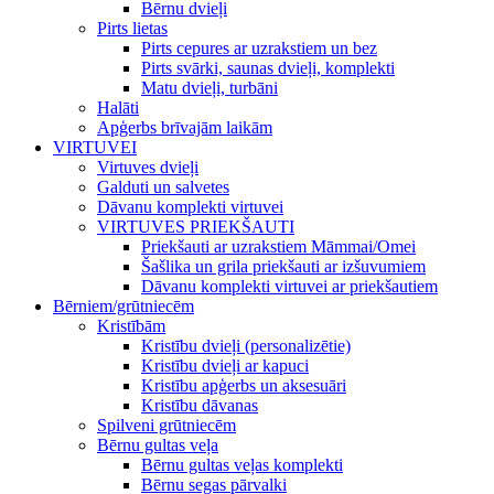
Bērnu dvieļi
Pirts lietas
Pirts cepures ar uzrakstiem un bez
Pirts svārki, saunas dvieļi, komplekti
Matu dvieļi, turbāni
Halāti
Apģerbs brīvajām laikām
VIRTUVEI
Virtuves dvieļi
Galduti un salvetes
Dāvanu komplekti virtuvei
VIRTUVES PRIEKŠAUTI
Priekšauti ar uzrakstiem Māmmai/Omei
Šašlika un grila priekšauti ar izšuvumiem
Dāvanu komplekti virtuvei ar priekšautiem
Bērniem/grūtniecēm
Kristībām
Kristību dvieļi (personalizētie)
Kristību dvieļi ar kapuci
Kristību apģerbs un aksesuāri
Kristību dāvanas
Spilveni grūtniecēm
Bērnu gultas veļa
Bērnu gultas veļas komplekti
Bērnu segas pārvalki