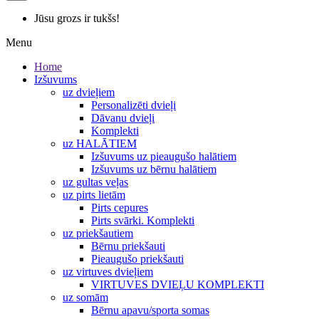
Jūsu grozs ir tukšs!
Menu
Home
Izšuvums
uz dvieļiem
Personalizēti dvieļi
Dāvanu dvieļi
Komplekti
uz HALĀTIEM
Izšuvums uz pieaugušo halātiem
Izšuvums uz bērnu halātiem
uz gultas veļas
uz pirts lietām
Pirts cepures
Pirts svārki. Komplekti
uz priekšautiem
Bērnu priekšauti
Pieaugušo priekšauti
uz virtuves dvieļiem
VIRTUVES DVIEĻU KOMPLEKTI
uz somām
Bērnu apavu/sporta somas