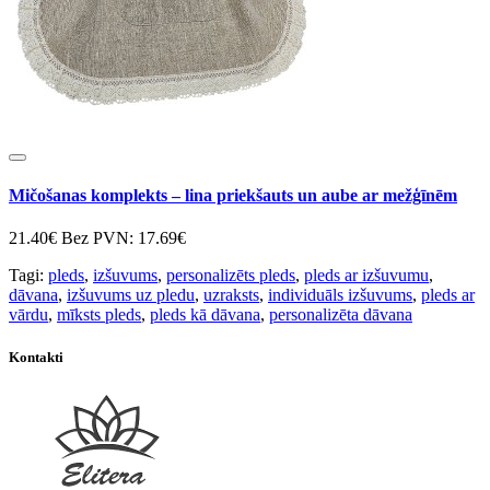
Mičošanas komplekts – lina priekšauts un aube ar mežģīnēm
21.40€
Bez PVN: 17.69€
Tagi:
pleds
,
izšuvums
,
personalizēts pleds
,
pleds ar izšuvumu
,
dāvana
,
izšuvums uz pledu
,
uzraksts
,
individuāls izšuvums
,
pleds ar
vārdu
,
mīksts pleds
,
pleds kā dāvana
,
personalizēta dāvana
Kontakti