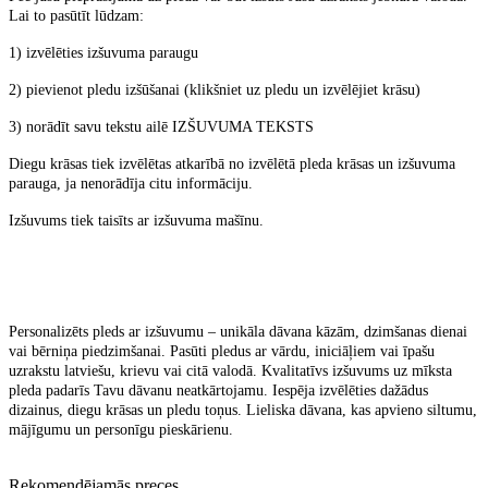
Lai to pasūtīt lūdzam:
1) izvēlēties izšuvuma paraugu
2) pievienot pledu izšūšanai (klikšniet uz pledu un izvēlējiet krāsu)
3) norādīt savu tekstu ailē IZŠUVUMA TEKSTS
Diegu krāsas tiek izvēlētas atkarībā no izvēlētā pleda krāsas un izšuvuma
parauga, ja nenorādīja citu informāciju.
Izšuvums tiek taisīts ar izšuvuma mašīnu.
Personalizēts pleds ar izšuvumu – unikāla dāvana kāzām, dzimšanas dienai
vai bērniņa piedzimšanai. Pasūti pledus ar vārdu, iniciāļiem vai īpašu
uzrakstu latviešu, krievu vai citā valodā. Kvalitatīvs izšuvums uz mīksta
pleda padarīs Tavu dāvanu neatkārtojamu. Iespēja izvēlēties dažādus
dizainus, diegu krāsas un pledu toņus. Lieliska dāvana, kas apvieno siltumu,
mājīgumu un personīgu pieskārienu.
Rekomendējamās preces