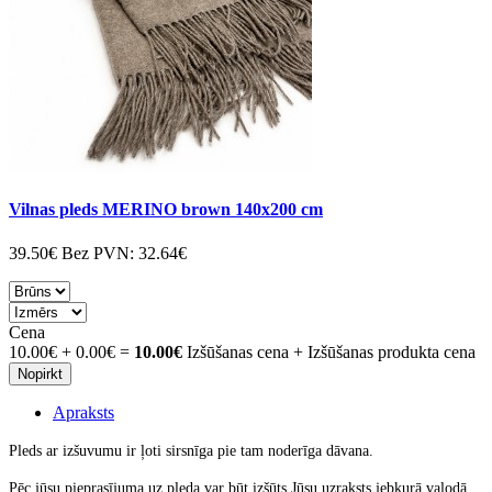
Vilnas pleds MERINO brown 140x200 cm
39.50€
Bez PVN:
32.64€
Cena
10.00€
+
0.00€
=
10.00€
Izšūšanas cena + Izšūšanas produkta cena
Nopirkt
Apraksts
Pleds ar izšuvumu ir ļoti sirsnīga pie tam noderīga dāvana.
Pēc jūsu pieprasījuma uz pleda var būt izšūts Jūsu uzraksts jebkurā valodā.