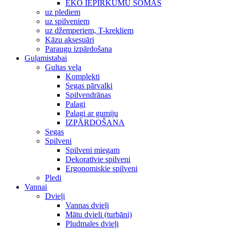
EKO IEPIRKUMU SOMAS
uz plediem
uz spilveniem
uz džemperiem, T-krekliem
Kāzu aksesuāri
Paraugu izpārdošana
Guļamistabai
Gultas veļa
Komplekti
Segas pārvalki
Spilvendrānas
Palagi
Palagi ar gumiju
IZPĀRDOŠANA
Segas
Spilveni
Spilveni miegam
Dekoratīvie spilveni
Ergonomiskie spilveni
Pledi
Vannai
Dvieļi
Vannas dvieļi
Mātu dvieli (turbāni)
Pludmales dvieļi