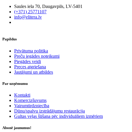
Saules iela 70, Daugavpils, LV-5401
(+371) 25771107
info@elitera.lv
Papildus
​Privātuma politika
Preču iegādes noteikumi
Piegādes veidi
Preces atgriešana
Jautājumi un atbildes
Par uzņēmumu
Kontakti
Komercizšuvums
Vairumtirdzniecība
Dūnu/spalvu izstrādājumu restaurācija
Gultas veļas šūšana pēc individuāliem izmēriem
Abonē jaunumus!