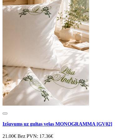
Izšuvums uz gultas veļas MONOGRAMMA [GV02]
21.00€
Bez PVN: 17.36€