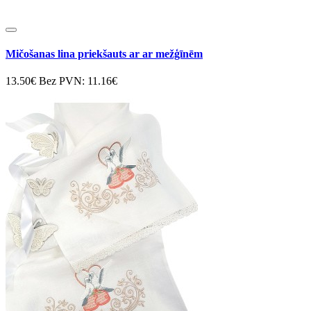
Mičošanas lina priekšauts ar ar mežģīnēm
13.50€
Bez PVN: 11.16€