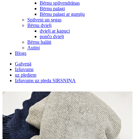
Bērnu spilvendrānas
Bērnu palagi
Bērnu palagi ar gumiju
Spilveni un segas
Bērnu dvieļi
dvieļi ar kapuci
pončo dvieļi
Bērnu halāti
Autiņi
Blogs
Galvenā
Izšuvums
uz plediem
Izšuvums uz pleda SIRSNIŅA