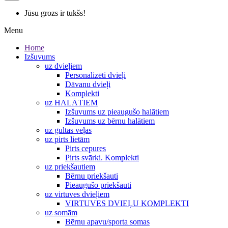
Jūsu grozs ir tukšs!
Menu
Home
Izšuvums
uz dvieļiem
Personalizēti dvieļi
Dāvanu dvieļi
Komplekti
uz HALĀTIEM
Izšuvums uz pieaugušo halātiem
Izšuvums uz bērnu halātiem
uz gultas veļas
uz pirts lietām
Pirts cepures
Pirts svārki. Komplekti
uz priekšautiem
Bērnu priekšauti
Pieaugušo priekšauti
uz virtuves dvieļiem
VIRTUVES DVIEĻU KOMPLEKTI
uz somām
Bērnu apavu/sporta somas