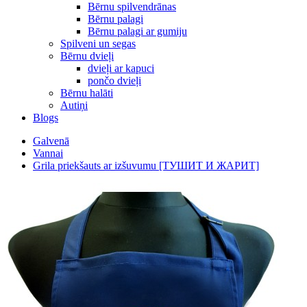
Bērnu spilvendrānas
Bērnu palagi
Bērnu palagi ar gumiju
Spilveni un segas
Bērnu dvieļi
dvieļi ar kapuci
pončo dvieļi
Bērnu halāti
Autiņi
Blogs
Galvenā
Vannai
Grila priekšauts ar izšuvumu [ТУШИТ И ЖАРИТ]