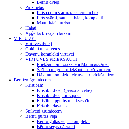
Bērnu dvieļi
Pirts lietas
Pirts cepures ar uzrakstiem un bez
Pirts svārki, saunas dvieļi, komplekti
Matu dvieļi, turbāni
Halāti
Apģerbs brīvajām laikām
VIRTUVEI
Virtuves dvieļi
Galduti un salvetes
Dāvanu komplekti virtuvei
VIRTUVES PRIEKŠAUTI
Priekšauti ar uzrakstiem Māmmai/Omei
Šašlika un grila priekšauti ar izšuvumiem
Dāvanu komplekti virtuvei ar priekšautiem
Bērniem/grūtniecēm
Kristībām
Kristību dvieļi (personalizētie)
Kristību dvieļi ar kapuci
Kristību apģerbs un aksesuāri
Kristību dāvanas
Spilveni grūtniecēm
Bērnu gultas veļa
Bērnu gultas veļas komplekti
Bērnu segas pārvalki