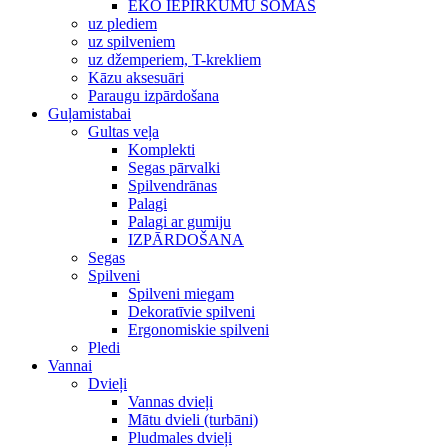
EKO IEPIRKUMU SOMAS
uz plediem
uz spilveniem
uz džemperiem, T-krekliem
Kāzu aksesuāri
Paraugu izpārdošana
Guļamistabai
Gultas veļa
Komplekti
Segas pārvalki
Spilvendrānas
Palagi
Palagi ar gumiju
IZPĀRDOŠANA
Segas
Spilveni
Spilveni miegam
Dekoratīvie spilveni
Ergonomiskie spilveni
Pledi
Vannai
Dvieļi
Vannas dvieļi
Mātu dvieli (turbāni)
Pludmales dvieļi