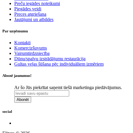
Preču iegādes noteikumi
Piegādes veidi
Preces atgriešana
Jautājumi un atbildes
Par uzņēmumu
Kontakti
Komercizšuvums
Vairumtirdzniecība
Dūnu/spalvu izstrādājumu restaurācija
Gultas veļas šūšana pēc individuāliem izmēriem
Abonē jaunumus!
Ar šo Jūs piekrītat saņemt tiešā marketinga piedāvājumus.
Abonēt
social