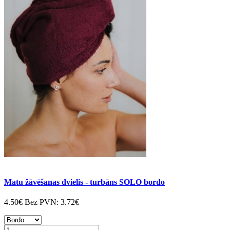
Matu žāvēšanas dvielis - turbāns SOLO bordo
4.50€
Bez PVN:
3.72€