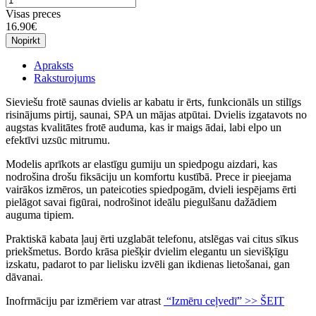
Visas preces
16.90€
Nopirkt
Apraksts
Raksturojums
Sieviešu frotē saunas dvielis ar kabatu
ir ērts, funkcionāls un stilīgs
risinājums pirtij, saunai, SPA un mājas atpūtai. Dvielis izgatavots no
augstas kvalitātes frotē auduma, kas ir maigs ādai, labi elpo un
efektīvi uzsūc mitrumu.
Modelis aprīkots ar
elastīgu gumiju
un
spiedpogu aizdari
, kas
nodrošina drošu fiksāciju un komfortu kustībā. Prece ir pieejama
vairākos izmēros
, un pateicoties spiedpogām, dvieli iespējams
ērti
pielāgot savai figūrai
, nodrošinot ideālu piegulšanu dažādiem
auguma tipiem.
Praktiskā
kabata
ļauj ērti uzglabāt telefonu, atslēgas vai citus sīkus
priekšmetus.
Bordo krāsa
piešķir dvielim elegantu un sievišķīgu
izskatu, padarot to par lielisku izvēli gan ikdienas lietošanai, gan
dāvanai.
Inofrmāciju par izmēriem var atrast
“Izmēru ceļvedī” >> ŠEIT