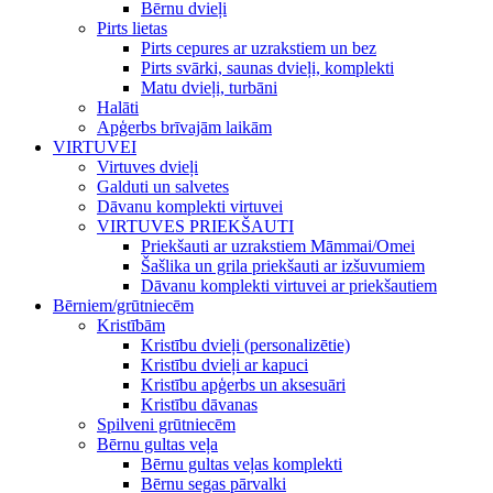
Bērnu dvieļi
Pirts lietas
Pirts cepures ar uzrakstiem un bez
Pirts svārki, saunas dvieļi, komplekti
Matu dvieļi, turbāni
Halāti
Apģerbs brīvajām laikām
VIRTUVEI
Virtuves dvieļi
Galduti un salvetes
Dāvanu komplekti virtuvei
VIRTUVES PRIEKŠAUTI
Priekšauti ar uzrakstiem Māmmai/Omei
Šašlika un grila priekšauti ar izšuvumiem
Dāvanu komplekti virtuvei ar priekšautiem
Bērniem/grūtniecēm
Kristībām
Kristību dvieļi (personalizētie)
Kristību dvieļi ar kapuci
Kristību apģerbs un aksesuāri
Kristību dāvanas
Spilveni grūtniecēm
Bērnu gultas veļa
Bērnu gultas veļas komplekti
Bērnu segas pārvalki