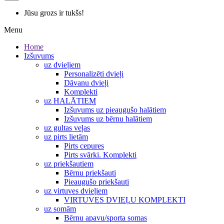
Jūsu grozs ir tukšs!
Menu
Home
Izšuvums
uz dvieļiem
Personalizēti dvieļi
Dāvanu dvieļi
Komplekti
uz HALĀTIEM
Izšuvums uz pieaugušo halātiem
Izšuvums uz bērnu halātiem
uz gultas veļas
uz pirts lietām
Pirts cepures
Pirts svārki. Komplekti
uz priekšautiem
Bērnu priekšauti
Pieaugušo priekšauti
uz virtuves dvieļiem
VIRTUVES DVIEĻU KOMPLEKTI
uz somām
Bērnu apavu/sporta somas