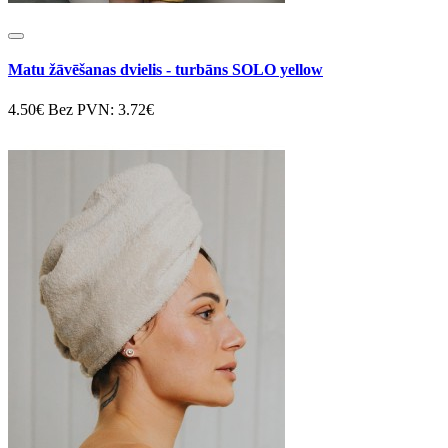
Matu žāvēšanas dvielis - turbāns SOLO yellow
4.50€
Bez PVN: 3.72€