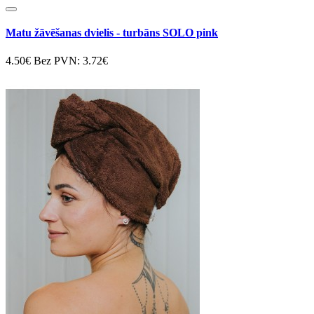
Matu žāvēšanas dvielis - turbāns SOLO pink
4.50€
Bez PVN: 3.72€