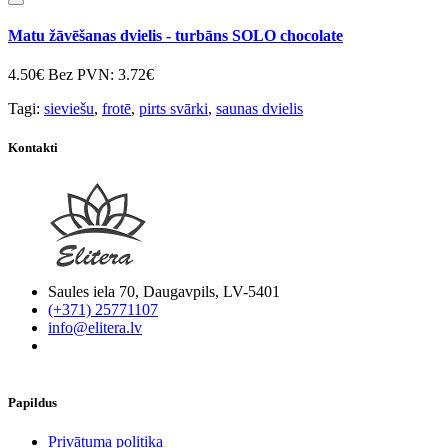
Matu žāvēšanas dvielis - turbāns SOLO chocolate
4.50€
Bez PVN: 3.72€
Tagi:
sieviešu
,
frotē
,
pirts svārki
,
saunas dvielis
Kontakti
Saules iela 70, Daugavpils, LV-5401
(+371) 25771107
info@elitera.lv
Papildus
​Privātuma politika