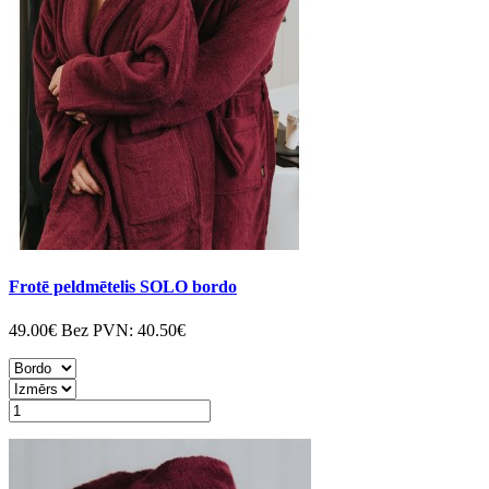
Frotē peldmētelis SOLO bordo
49.00€
Bez PVN:
40.50€