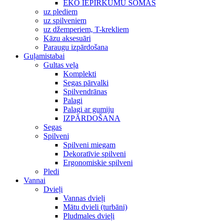
EKO IEPIRKUMU SOMAS
uz plediem
uz spilveniem
uz džemperiem, T-krekliem
Kāzu aksesuāri
Paraugu izpārdošana
Guļamistabai
Gultas veļa
Komplekti
Segas pārvalki
Spilvendrānas
Palagi
Palagi ar gumiju
IZPĀRDOŠANA
Segas
Spilveni
Spilveni miegam
Dekoratīvie spilveni
Ergonomiskie spilveni
Pledi
Vannai
Dvieļi
Vannas dvieļi
Mātu dvieli (turbāni)
Pludmales dvieļi