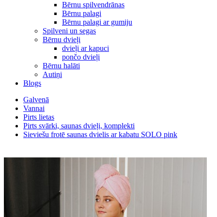
Bērnu spilvendrānas
Bērnu palagi
Bērnu palagi ar gumiju
Spilveni un segas
Bērnu dvieļi
dvieļi ar kapuci
pončo dvieļi
Bērnu halāti
Autiņi
Blogs
Galvenā
Vannai
Pirts lietas
Pirts svārki, saunas dvieļi, komplekti
Sieviešu frotē saunas dvielis ar kabatu SOLO pink