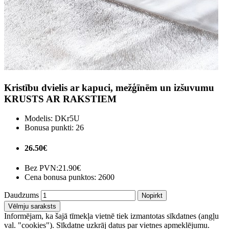
Kristību dvielis ar kapuci, mežģīnēm un izšuvumu
KRUSTS AR RAKSTIEM
Modelis:
DKr5U
Bonusa punkti:
26
26.50€
Bez PVN:
21.90€
Cena bonusa punktos: 2600
Daudzums
Nopirkt
Vēlmju saraksts
Informējam, ka šajā tīmekļa vietnē tiek izmantotas sīkdatnes (angļu
val. "cookies"). Sīkdatne uzkrāj datus par vietnes apmeklējumu.