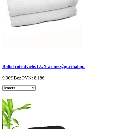
Balts frotē dvielis LUX ar mežģīņu maliņu
9.90€
Bez PVN:
8.18€