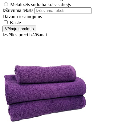
Metalizēts sudraba krāsas diegs
Izšuvuma teksts
Dāvanu iesaiņojums
Kaste
Vēlmju saraksts
Izvēlies preci izšūšanai