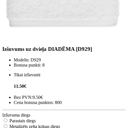
Izšuvums uz dvieļa DIADĒMA [D929]
Modelis:
D929
Bonusa punkti:
8
Tikai izšuvumi
11.50€
Bez PVN:
9.50€
Cena bonusa punktos: 800
Izšuvuma diegs
Parastais diegs
Metalizēts zelta krāsas diegs