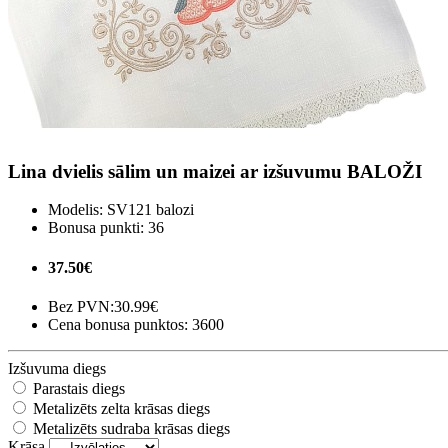
Lina dvielis sālim un maizei ar izšuvumu BALOŽI
Modelis:
SV121 balozi
Bonusa punkti:
36
37.50€
Bez PVN:
30.99€
Cena bonusa punktos: 3600
Izšuvuma diegs
Parastais diegs
Metalizēts zelta krāsas diegs
Metalizēts sudraba krāsas diegs
Krāsa