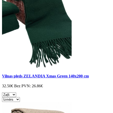
Vilnas pleds ZELANDIA Xmas Green 140x200 cm
32.50€
Bez PVN:
26.86€