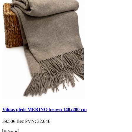
Vilnas pleds MERINO brown 140x200 cm
39.50€
Bez PVN:
32.64€