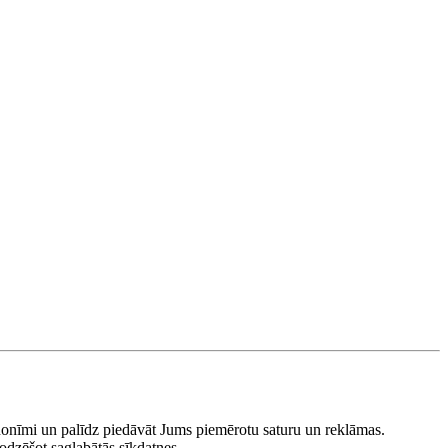
anonīmi un palīdz piedāvāt Jums piemērotu saturu un reklāmas.
nodzēšot saglabātās sīkdatnes.