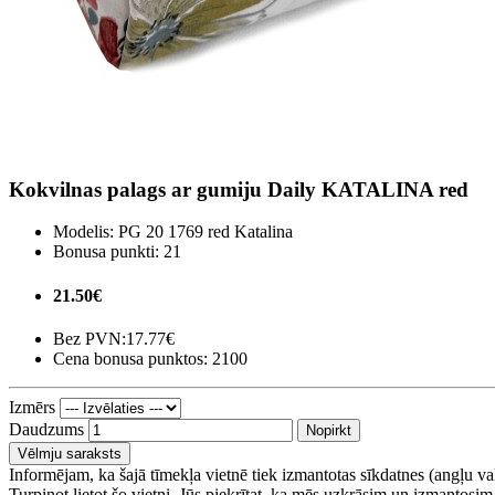
Kokvilnas palags ar gumiju Daily KATALINA red
Modelis:
PG 20 1769 red Katalina
Bonusa punkti:
21
21.50€
Bez PVN:
17.77€
Cena bonusa punktos: 2100
Izmērs
Daudzums
Nopirkt
Vēlmju saraksts
Informējam, ka šajā tīmekļa vietnē tiek izmantotas sīkdatnes (angļu v
Turpinot lietot šo vietni, Jūs piekrītat, ka mēs uzkrāsim un izmantosim