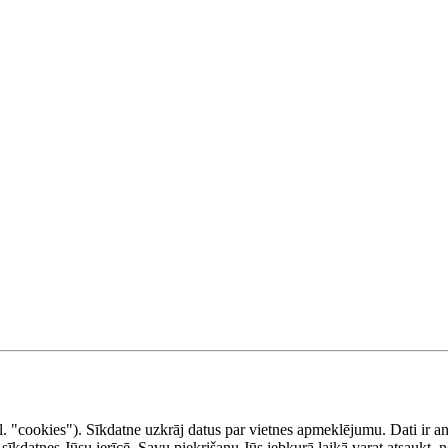
al. "cookies"). Sīkdatne uzkrāj datus par vietnes apmeklējumu. Dati ir 
 sīkdatnes Jūsu ierīcē. Savu piekrišanu Jūs jebkurā laikā varat atsaukt, 