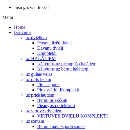
Jūsu grozs ir tukšs!
Menu
Home
Izšuvums
uz dvieļiem
Personalizēti dvieļi
Dāvanu dvieļi
Komplekti
uz HALĀTIEM
Izšuvums uz pieaugušo halātiem
Izšuvums uz bērnu halātiem
uz gultas veļas
uz pirts lietām
Pirts cepures
Pirts svārki. Komplekti
uz priekšautiem
Bērnu priekšauti
Pieaugušo priekšauti
uz virtuves dvieļiem
VIRTUVES DVIEĻU KOMPLEKTI
uz somām
Bērnu apavu/sporta somas