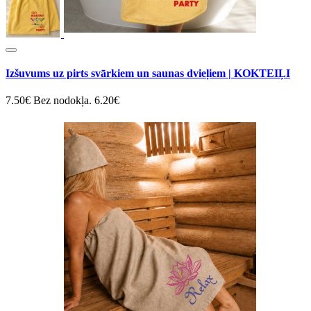
Izšuvums uz pirts svārkiem un saunas dvieļiem | KOKTEIĻI
7.50€
Bez nodokļa. 6.20€