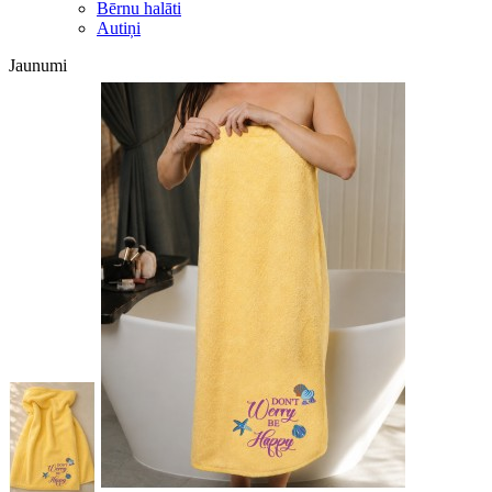
Bērnu halāti
Autiņi
Jaunumi