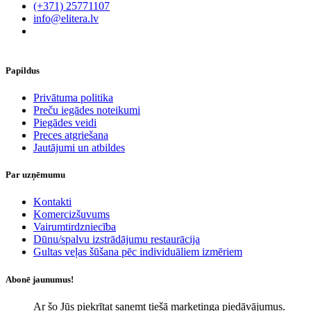
(+371) 25771107
info@elitera.lv
Papildus
​Privātuma politika
Preču iegādes noteikumi
Piegādes veidi
Preces atgriešana
Jautājumi un atbildes
Par uzņēmumu
Kontakti
Komercizšuvums
Vairumtirdzniecība
Dūnu/spalvu izstrādājumu restaurācija
Gultas veļas šūšana pēc individuāliem izmēriem
Abonē jaunumus!
Ar šo Jūs piekrītat saņemt tiešā marketinga piedāvājumus.