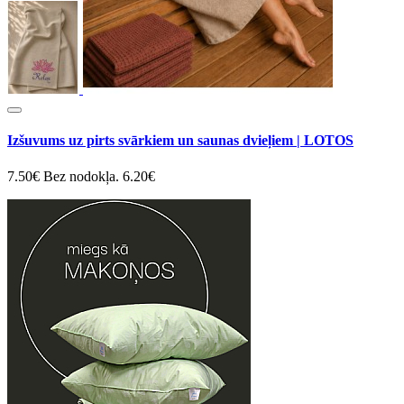
Izšuvums uz pirts svārkiem un saunas dvieļiem | LOTOS
7.50€
Bez nodokļa. 6.20€