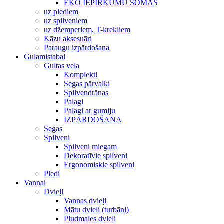
EKO IEPIRKUMU SOMAS
uz plediem
uz spilveniem
uz džemperiem, T-krekliem
Kāzu aksesuāri
Paraugu izpārdošana
Guļamistabai
Gultas veļa
Komplekti
Segas pārvalki
Spilvendrānas
Palagi
Palagi ar gumiju
IZPĀRDOŠANA
Segas
Spilveni
Spilveni miegam
Dekoratīvie spilveni
Ergonomiskie spilveni
Pledi
Vannai
Dvieļi
Vannas dvieļi
Mātu dvieli (turbāni)
Pludmales dvieļi