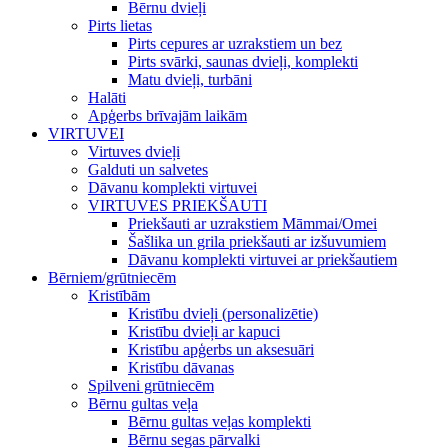
Bērnu dvieļi
Pirts lietas
Pirts cepures ar uzrakstiem un bez
Pirts svārki, saunas dvieļi, komplekti
Matu dvieļi, turbāni
Halāti
Apģerbs brīvajām laikām
VIRTUVEI
Virtuves dvieļi
Galduti un salvetes
Dāvanu komplekti virtuvei
VIRTUVES PRIEKŠAUTI
Priekšauti ar uzrakstiem Māmmai/Omei
Šašlika un grila priekšauti ar izšuvumiem
Dāvanu komplekti virtuvei ar priekšautiem
Bērniem/grūtniecēm
Kristībām
Kristību dvieļi (personalizētie)
Kristību dvieļi ar kapuci
Kristību apģerbs un aksesuāri
Kristību dāvanas
Spilveni grūtniecēm
Bērnu gultas veļa
Bērnu gultas veļas komplekti
Bērnu segas pārvalki