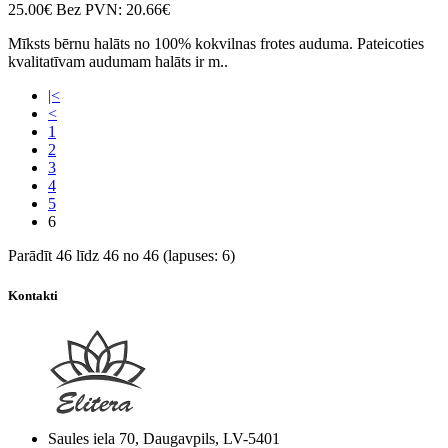
25.00€
Bez PVN: 20.66€
Mīksts bērnu halāts no 100% kokvilnas frotes auduma. Pateicoties
kvalitatīvam audumam halāts ir m..
|<
<
1
2
3
4
5
6
Parādīt 46 līdz 46 no 46 (lapuses: 6)
Kontakti
Saules iela 70, Daugavpils, LV-5401