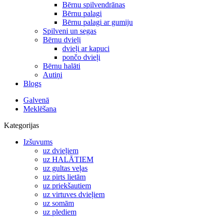
Bērnu spilvendrānas
Bērnu palagi
Bērnu palagi ar gumiju
Spilveni un segas
Bērnu dvieļi
dvieļi ar kapuci
pončo dvieļi
Bērnu halāti
Autiņi
Blogs
Galvenā
Meklēšana
Kategorijas
Izšuvums
uz dvieļiem
uz HALĀTIEM
uz gultas veļas
uz pirts lietām
uz priekšautiem
uz virtuves dvieļiem
uz somām
uz plediem