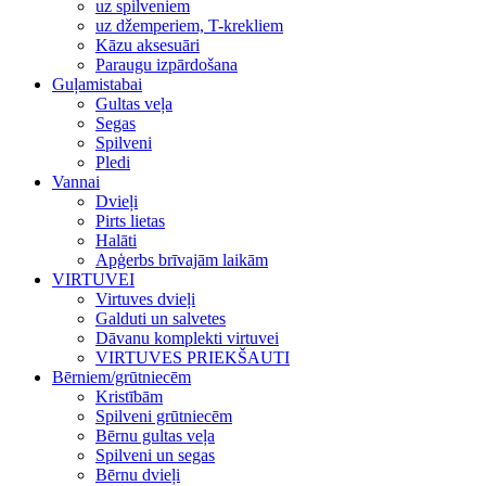
uz spilveniem
uz džemperiem, T-krekliem
Kāzu aksesuāri
Paraugu izpārdošana
Guļamistabai
Gultas veļa
Segas
Spilveni
Pledi
Vannai
Dvieļi
Pirts lietas
Halāti
Apģerbs brīvajām laikām
VIRTUVEI
Virtuves dvieļi
Galduti un salvetes
Dāvanu komplekti virtuvei
VIRTUVES PRIEKŠAUTI
Bērniem/grūtniecēm
Kristībām
Spilveni grūtniecēm
Bērnu gultas veļa
Spilveni un segas
Bērnu dvieļi