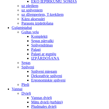
EKO IEPIRKUMU SOMAS
uz plediem
uz spilveniem
uz džemperiem, T-krekliem
Kāzu aksesuāri
Paraugu izpārdošana
Guļamistabai
Gultas veļa
Komplekti
Segas pārvalki
Spilvendrānas
Palagi
Palagi ar gumiju
IZPĀRDOŠANA
Segas
Spilveni
Spilveni miegam
Dekoratīvie spilveni
Ergonomiskie spilveni
Pledi
Vannai
Dvieļi
Vannas dvieļi
Mātu dvieli (turbāni)
Pludmales dvieļi