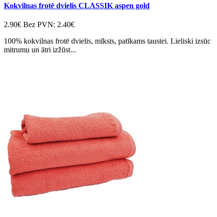
Kokvilnas frotē dvielis CLASSIK aspen gold
2.90€
Bez PVN: 2.40€
100% kokvilnas frotē dvielis, mīksts, patīkams taustei. Lieliski izsūc
mitrumu un ātri izžūst...