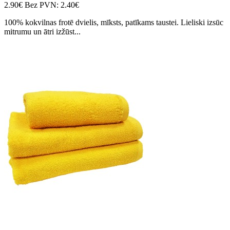
2.90€
Bez PVN: 2.40€
100% kokvilnas frotē dvielis, mīksts, patīkams taustei. Lieliski izsūc
mitrumu un ātri izžūst...