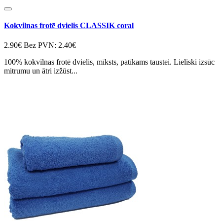
Kokvilnas frotē dvielis CLASSIK coral
2.90€
Bez PVN: 2.40€
100% kokvilnas frotē dvielis, mīksts, patīkams taustei. Lieliski izsūc
mitrumu un ātri izžūst...