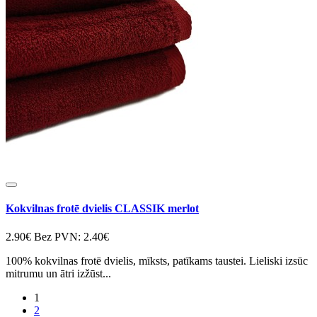
Kokvilnas frotē dvielis CLASSIK merlot
2.90€
Bez PVN: 2.40€
100% kokvilnas frotē dvielis, mīksts, patīkams taustei. Lieliski izsūc
mitrumu un ātri izžūst...
1
2