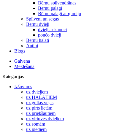
Bērnu spilvendrānas
Bērnu palagi
Bērnu palagi ar gumiju
Spilveni un segas
Bērnu dvieļi
dvieļi ar kapuci
pončo dvieļi
Bērnu halāti
Autiņi
Blogs
Galvenā
Meklēšana
Kategorijas
Izšuvums
uz dvieļiem
uz HALĀTIEM
uz gultas veļas
uz pirts lietām
uz priekšautiem
uz virtuves dvieļiem
uz somām
uz plediem