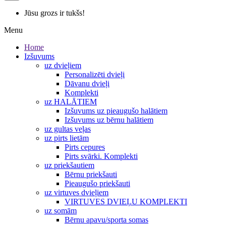
Jūsu grozs ir tukšs!
Menu
Home
Izšuvums
uz dvieļiem
Personalizēti dvieļi
Dāvanu dvieļi
Komplekti
uz HALĀTIEM
Izšuvums uz pieaugušo halātiem
Izšuvums uz bērnu halātiem
uz gultas veļas
uz pirts lietām
Pirts cepures
Pirts svārki. Komplekti
uz priekšautiem
Bērnu priekšauti
Pieaugušo priekšauti
uz virtuves dvieļiem
VIRTUVES DVIEĻU KOMPLEKTI
uz somām
Bērnu apavu/sporta somas