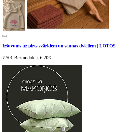
Izšuvums uz pirts svārkiem un saunas dvieļiem | LOTOS
7.50€
Bez nodokļa. 6.20€