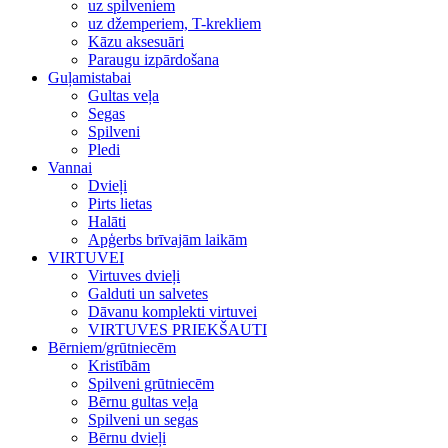
uz spilveniem
uz džemperiem, T-krekliem
Kāzu aksesuāri
Paraugu izpārdošana
Guļamistabai
Gultas veļa
Segas
Spilveni
Pledi
Vannai
Dvieļi
Pirts lietas
Halāti
Apģerbs brīvajām laikām
VIRTUVEI
Virtuves dvieļi
Galduti un salvetes
Dāvanu komplekti virtuvei
VIRTUVES PRIEKŠAUTI
Bērniem/grūtniecēm
Kristībām
Spilveni grūtniecēm
Bērnu gultas veļa
Spilveni un segas
Bērnu dvieļi