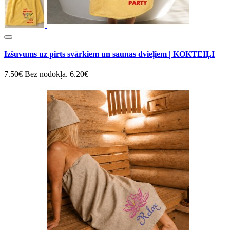
Izšuvums uz pirts svārkiem un saunas dvieļiem | KOKTEIĻI
7.50€
Bez nodokļa. 6.20€