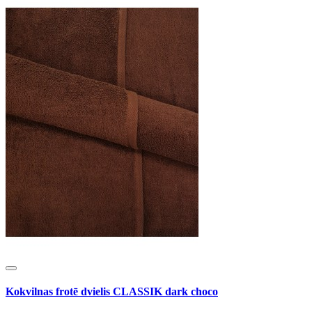
Kokvilnas frotē dvielis CLASSIK dark choco