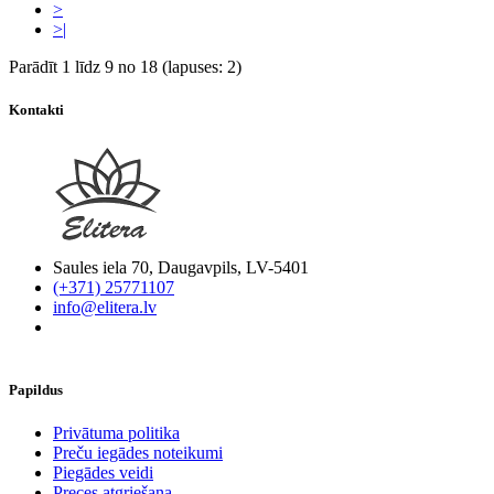
>
>|
Parādīt 1 līdz 9 no 18 (lapuses: 2)
Kontakti
Saules iela 70, Daugavpils, LV-5401
(+371) 25771107
info@elitera.lv
Papildus
​Privātuma politika
Preču iegādes noteikumi
Piegādes veidi
Preces atgriešana