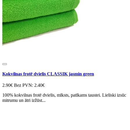
Kokvilnas frotē dvielis CLASSIK jasmin green
2.90€
Bez PVN: 2.40€
100% kokvilnas frotē dvielis, mīksts, patīkams taustei. Lieliski izsūc
mitrumu un ātri izžūst...