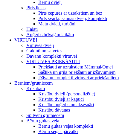
Bērnu dvieļi
Pirts lietas
Pirts cepures ar uzrakstiem un bez
Pirts svārki, saunas dvieļi, komplekti
Matu dvieļi, turbāni
Halāti
Apģerbs brīvajām laikām
VIRTUVEI
Virtuves dvieļi
Galduti un salvetes
Dāvanu komplekti virtuvei
VIRTUVES PRIEKŠAUTI
Priekšauti ar uzrakstiem Māmmai/Omei
Šašlika un grila priekšauti ar izšuvumiem
Dāvanu komplekti virtuvei ar priekšautiem
Bērniem/grūtniecēm
Kristībām
Kristību dvieļi (personalizētie)
Kristību dvieļi ar kapuci
Kristību apģerbs un aksesuāri
Kristību dāvanas
Spilveni grūtniecēm
Bērnu gultas veļa
Bērnu gultas veļas komplekti
Bērnu segas pārvalki