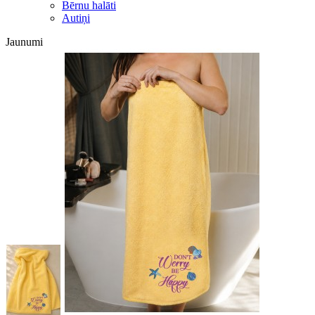
Bērnu halāti
Autiņi
Jaunumi