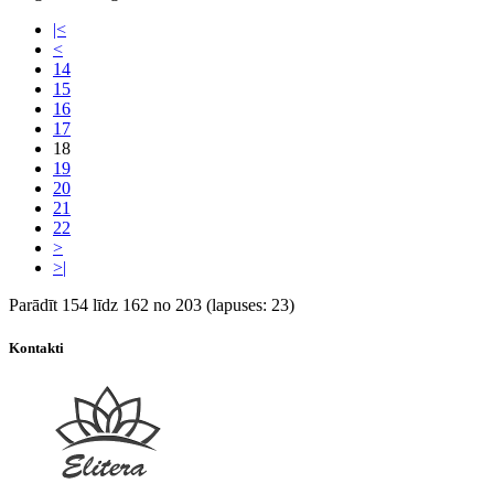
|<
<
14
15
16
17
18
19
20
21
22
>
>|
Parādīt 154 līdz 162 no 203 (lapuses: 23)
Kontakti