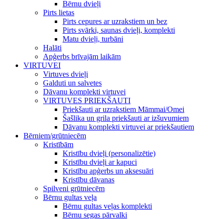
Bērnu dvieļi
Pirts lietas
Pirts cepures ar uzrakstiem un bez
Pirts svārki, saunas dvieļi, komplekti
Matu dvieļi, turbāni
Halāti
Apģerbs brīvajām laikām
VIRTUVEI
Virtuves dvieļi
Galduti un salvetes
Dāvanu komplekti virtuvei
VIRTUVES PRIEKŠAUTI
Priekšauti ar uzrakstiem Māmmai/Omei
Šašlika un grila priekšauti ar izšuvumiem
Dāvanu komplekti virtuvei ar priekšautiem
Bērniem/grūtniecēm
Kristībām
Kristību dvieļi (personalizētie)
Kristību dvieļi ar kapuci
Kristību apģerbs un aksesuāri
Kristību dāvanas
Spilveni grūtniecēm
Bērnu gultas veļa
Bērnu gultas veļas komplekti
Bērnu segas pārvalki