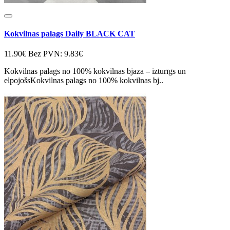
Kokvilnas palags Daily BLACK CAT
11.90€
Bez PVN: 9.83€
Kokvilnas palags no 100% kokvilnas bjaza – izturīgs un
elpojošsKokvilnas palags no 100% kokvilnas bj..