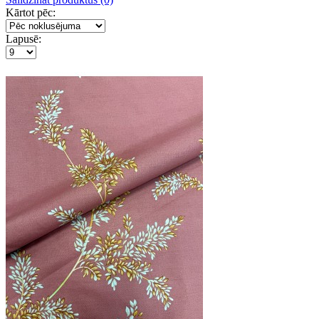
Kārtot pēc:
Lapusē: