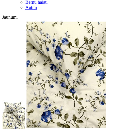
Bērnu halāti
Autiņi
Jaunumi