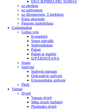
EKO IEPIRKUMU SOMAS
uz plediem
uz spilveniem
uz džemperiem, T-krekliem
Kāzu aksesuāri
Paraugu izpārdošana
Guļamistabai
Gultas veļa
Komplekti
Segas pārvalki
Spilvendrānas
Palagi
Palagi ar gumiju
IZPĀRDOŠANA
Segas
Spilveni
Spilveni miegam
Dekoratīvie spilveni
Ergonomiskie spilveni
Pledi
Vannai
Dvieļi
Vannas dvieļi
Mātu dvieli (turbāni)
Pludmales dvieļi