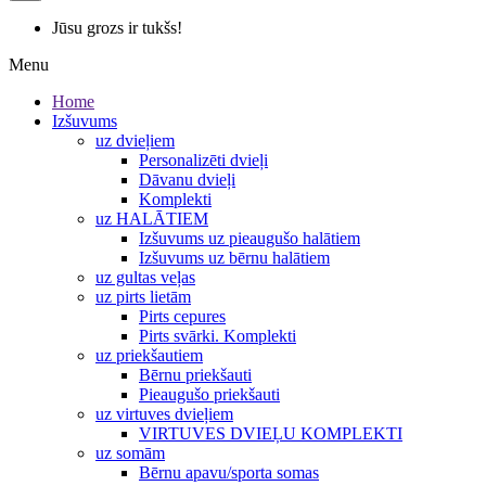
Jūsu grozs ir tukšs!
Menu
Home
Izšuvums
uz dvieļiem
Personalizēti dvieļi
Dāvanu dvieļi
Komplekti
uz HALĀTIEM
Izšuvums uz pieaugušo halātiem
Izšuvums uz bērnu halātiem
uz gultas veļas
uz pirts lietām
Pirts cepures
Pirts svārki. Komplekti
uz priekšautiem
Bērnu priekšauti
Pieaugušo priekšauti
uz virtuves dvieļiem
VIRTUVES DVIEĻU KOMPLEKTI
uz somām
Bērnu apavu/sporta somas