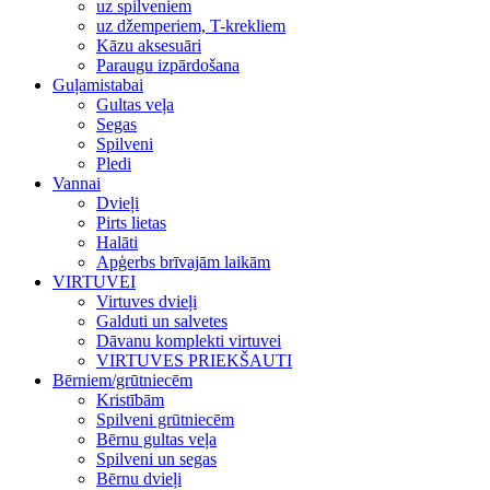
uz spilveniem
uz džemperiem, T-krekliem
Kāzu aksesuāri
Paraugu izpārdošana
Guļamistabai
Gultas veļa
Segas
Spilveni
Pledi
Vannai
Dvieļi
Pirts lietas
Halāti
Apģerbs brīvajām laikām
VIRTUVEI
Virtuves dvieļi
Galduti un salvetes
Dāvanu komplekti virtuvei
VIRTUVES PRIEKŠAUTI
Bērniem/grūtniecēm
Kristībām
Spilveni grūtniecēm
Bērnu gultas veļa
Spilveni un segas
Bērnu dvieļi