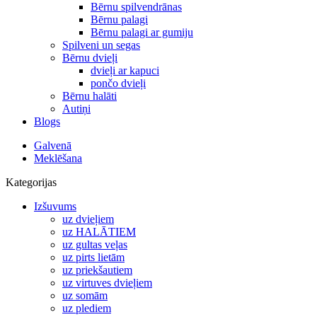
Bērnu spilvendrānas
Bērnu palagi
Bērnu palagi ar gumiju
Spilveni un segas
Bērnu dvieļi
dvieļi ar kapuci
pončo dvieļi
Bērnu halāti
Autiņi
Blogs
Galvenā
Meklēšana
Kategorijas
Izšuvums
uz dvieļiem
uz HALĀTIEM
uz gultas veļas
uz pirts lietām
uz priekšautiem
uz virtuves dvieļiem
uz somām
uz plediem