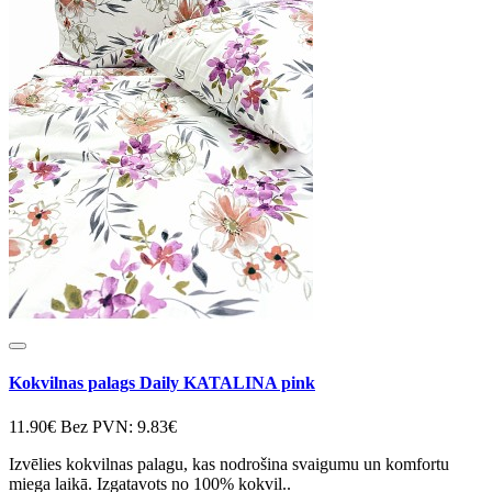
Kokvilnas palags Daily KATALINA pink
11.90€
Bez PVN: 9.83€
Izvēlies kokvilnas palagu, kas nodrošina svaigumu un komfortu
miega laikā. Izgatavots no 100% kokvil..