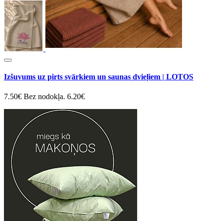
Izšuvums uz pirts svārkiem un saunas dvieļiem | LOTOS
7.50€
Bez nodokļa. 6.20€