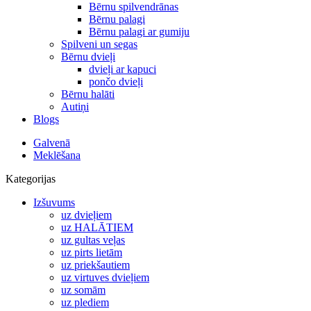
Bērnu spilvendrānas
Bērnu palagi
Bērnu palagi ar gumiju
Spilveni un segas
Bērnu dvieļi
dvieļi ar kapuci
pončo dvieļi
Bērnu halāti
Autiņi
Blogs
Galvenā
Meklēšana
Kategorijas
Izšuvums
uz dvieļiem
uz HALĀTIEM
uz gultas veļas
uz pirts lietām
uz priekšautiem
uz virtuves dvieļiem
uz somām
uz plediem