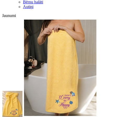
Bērnu halāti
Autiņi
Jaunumi