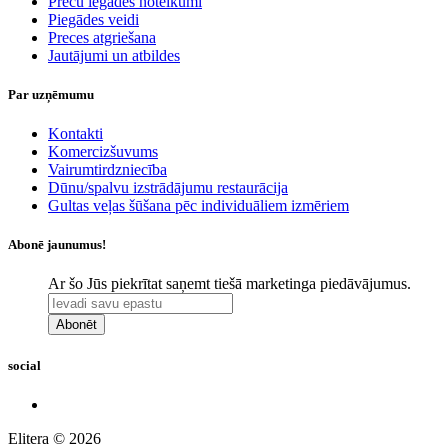
Preču iegādes noteikumi
Piegādes veidi
Preces atgriešana
Jautājumi un atbildes
Par uzņēmumu
Kontakti
Komercizšuvums
Vairumtirdzniecība
Dūnu/spalvu izstrādājumu restaurācija
Gultas veļas šūšana pēc individuāliem izmēriem
Abonē jaunumus!
Ar šo Jūs piekrītat saņemt tiešā marketinga piedāvājumus.
Abonēt
social
Elitera © 2026