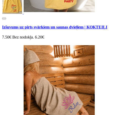
Izšuvums uz pirts svārkiem un saunas dvieļiem | KOKTEIĻI
7.50€
Bez nodokļa. 6.20€