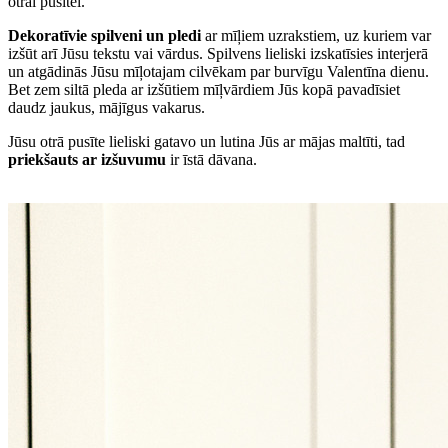
otrai pusītei.
Dekoratīvie spilveni un pledi
ar mīļiem uzrakstiem, uz kuriem var
izšūt arī Jūsu tekstu vai vārdus. Spilvens lieliski izskatīsies interjerā
un atgādinās Jūsu mīļotajam cilvēkam par burvīgu Valentīna dienu.
Bet zem siltā pleda ar izšūtiem mīļvārdiem Jūs kopā pavadīsiet
daudz jaukus, mājīgus vakarus.
Jūsu otrā pusīte lieliski gatavo un lutina Jūs ar mājas maltīti, tad
priekšauts ar izšuvumu
ir īstā dāvana.