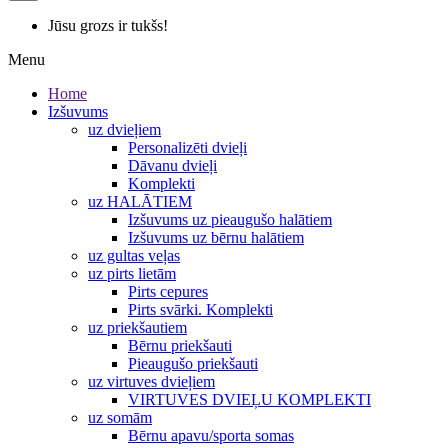
Jūsu grozs ir tukšs!
Menu
Home
Izšuvums
uz dvieļiem
Personalizēti dvieļi
Dāvanu dvieļi
Komplekti
uz HALĀTIEM
Izšuvums uz pieaugušo halātiem
Izšuvums uz bērnu halātiem
uz gultas veļas
uz pirts lietām
Pirts cepures
Pirts svārki. Komplekti
uz priekšautiem
Bērnu priekšauti
Pieaugušo priekšauti
uz virtuves dvieļiem
VIRTUVES DVIEĻU KOMPLEKTI
uz somām
Bērnu apavu/sporta somas