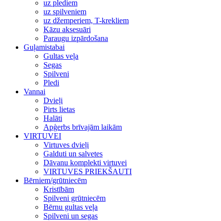
uz plediem
uz spilveniem
uz džemperiem, T-krekliem
Kāzu aksesuāri
Paraugu izpārdošana
Guļamistabai
Gultas veļa
Segas
Spilveni
Pledi
Vannai
Dvieļi
Pirts lietas
Halāti
Apģerbs brīvajām laikām
VIRTUVEI
Virtuves dvieļi
Galduti un salvetes
Dāvanu komplekti virtuvei
VIRTUVES PRIEKŠAUTI
Bērniem/grūtniecēm
Kristībām
Spilveni grūtniecēm
Bērnu gultas veļa
Spilveni un segas