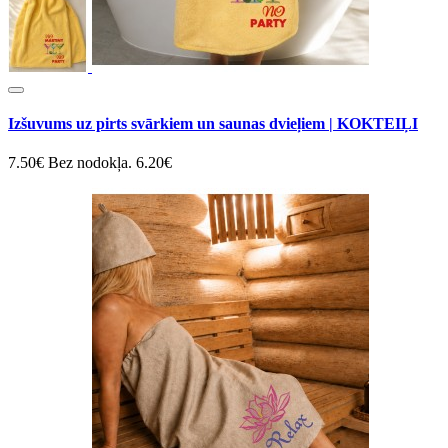
Izšuvums uz pirts svārkiem un saunas dvieļiem | KOKTEIĻI
7.50€
Bez nodokļa. 6.20€