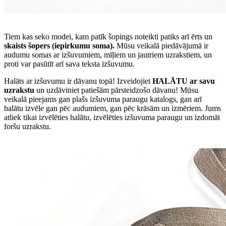
Tiem kas seko modei, kam patīk šopings noteikti patiks arī ērts un
skaists šopers (iepirkumu soma).
Mūsu veikalā piedāvājumā ir
audumu somas ar izšuvumiem, mīļiem un jautriem uzrakstiem, un
proti var pasūtīt arī sava teksta izšuvumu.
Halāts ar izšuvumu ir dāvanu topā! Izveidojiet
HALĀTU ar savu
uzrakstu
un uzdāviniet patiešām pārsteidzošo dāvanu! Mūsu
veikalā pieejams gan plašs izšuvuma paraugu katalogs, gan arī
halātu izvēle gan pēc audumiem, gan pēc krāsām un izmēriem. Jums
atliek tikai izvēlēties halātu, izvēlēties izšuvuma paraugu un izdomāt
foršu uzrakstu.