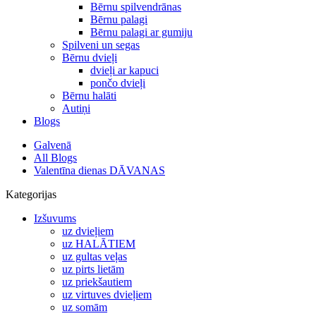
Bērnu spilvendrānas
Bērnu palagi
Bērnu palagi ar gumiju
Spilveni un segas
Bērnu dvieļi
dvieļi ar kapuci
pončo dvieļi
Bērnu halāti
Autiņi
Blogs
Galvenā
All Blogs
Valentīna dienas DĀVANAS
Kategorijas
Izšuvums
uz dvieļiem
uz HALĀTIEM
uz gultas veļas
uz pirts lietām
uz priekšautiem
uz virtuves dvieļiem
uz somām