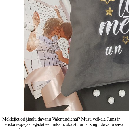
Meklējiet oriģinālu dāvanu Valentīndienai? Mūsu veikalā Jums ir
lieliskā iespējas iegādāties unikālu, skaistu un sirsnīgu dāvanu savai