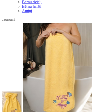
Bērnu dvieļi
Bērnu halāti
Autiņi
Jaunumi