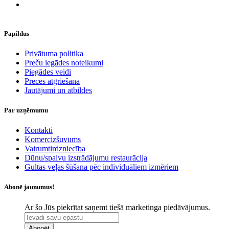
Papildus
​Privātuma politika
Preču iegādes noteikumi
Piegādes veidi
Preces atgriešana
Jautājumi un atbildes
Par uzņēmumu
Kontakti
Komercizšuvums
Vairumtirdzniecība
Dūnu/spalvu izstrādājumu restaurācija
Gultas veļas šūšana pēc individuāliem izmēriem
Abonē jaunumus!
Ar šo Jūs piekrītat saņemt tiešā marketinga piedāvājumus.
Abonēt