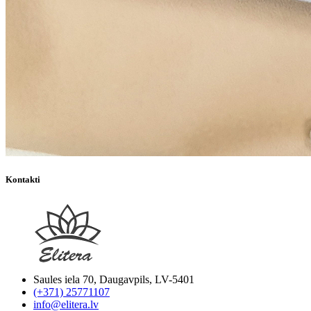
Kontakti
Saules iela 70, Daugavpils, LV-5401
(+371) 25771107
info@elitera.lv