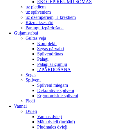
EKO IEPIRKUMU SOMAS
uz plediem
uz spilveniem
uz džemperiem, T-krekliem
Kāzu aksesuāri
Paraugu izpārdošana
Guļamistabai
Gultas veļa
Komplekti
Segas pārvalki
Spilvendrānas
Palagi
Palagi ar gumiju
IZPĀRDOŠANA
Segas
Spilveni
Spilveni miegam
Dekoratīvie spilveni
Ergonomiskie spilveni
Pledi
Vannai
Dvieļi
Vannas dvieļi
Mātu dvieli (turbāni)
Pludmales dvieļi