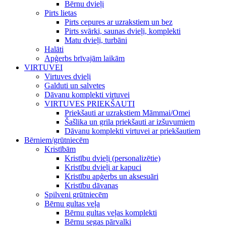
Bērnu dvieļi
Pirts lietas
Pirts cepures ar uzrakstiem un bez
Pirts svārki, saunas dvieļi, komplekti
Matu dvieļi, turbāni
Halāti
Apģerbs brīvajām laikām
VIRTUVEI
Virtuves dvieļi
Galduti un salvetes
Dāvanu komplekti virtuvei
VIRTUVES PRIEKŠAUTI
Priekšauti ar uzrakstiem Māmmai/Omei
Šašlika un grila priekšauti ar izšuvumiem
Dāvanu komplekti virtuvei ar priekšautiem
Bērniem/grūtniecēm
Kristībām
Kristību dvieļi (personalizētie)
Kristību dvieļi ar kapuci
Kristību apģerbs un aksesuāri
Kristību dāvanas
Spilveni grūtniecēm
Bērnu gultas veļa
Bērnu gultas veļas komplekti
Bērnu segas pārvalki