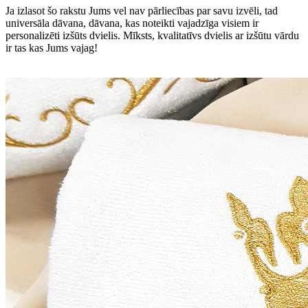
Ja izlasot šo rakstu Jums vel nav pārliecības par savu izvēli, tad
universāla dāvana, dāvana, kas noteikti vajadzīga visiem ir
personalizēti izšūts dvielis. Mīksts, kvalitatīvs dvielis ar izšūtu vārdu
ir tas kas Jums vajag!