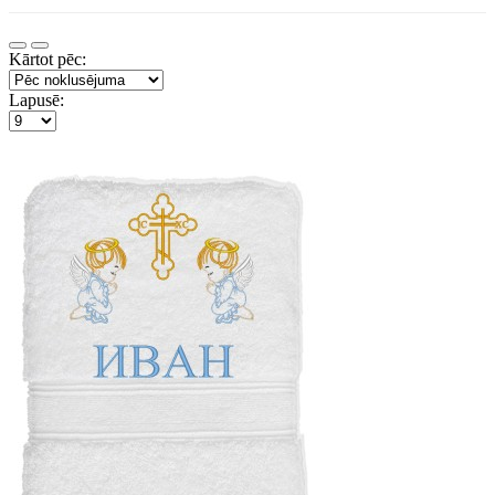
Kārtot pēc:
Lapusē: