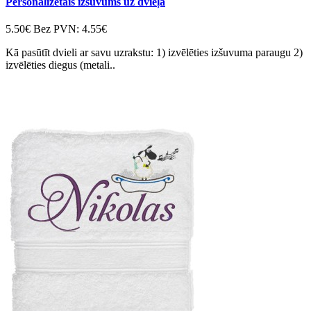
Personalizētais izšuvums uz dvieļa
5.50€
Bez PVN: 4.55€
Kā pasūtīt dvieli ar savu uzrakstu: 1) izvēlēties izšuvuma paraugu 2)
izvēlēties diegus (metali..