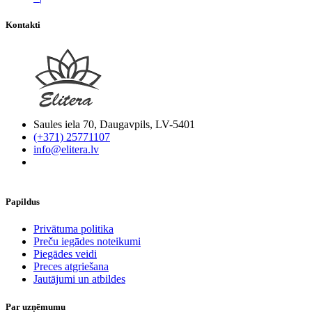
Kontakti
Saules iela 70, Daugavpils, LV-5401
(+371) 25771107
info@elitera.lv
Papildus
​Privātuma politika
Preču iegādes noteikumi
Piegādes veidi
Preces atgriešana
Jautājumi un atbildes
Par uzņēmumu