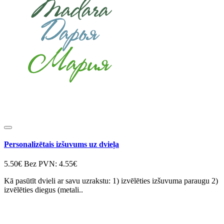
Personalizētais izšuvums uz dvieļa
5.50€
Bez PVN: 4.55€
Kā pasūtīt dvieli ar savu uzrakstu: 1) izvēlēties izšuvuma paraugu 2)
izvēlēties diegus (metali..