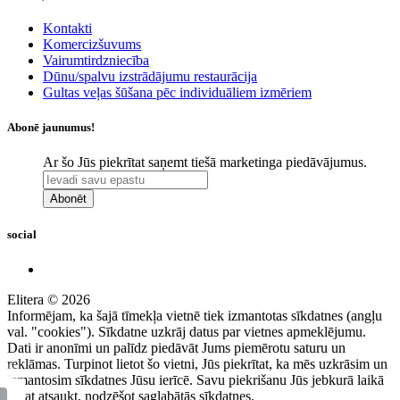
Kontakti
Komercizšuvums
Vairumtirdzniecība
Dūnu/spalvu izstrādājumu restaurācija
Gultas veļas šūšana pēc individuāliem izmēriem
Abonē jaunumus!
Ar šo Jūs piekrītat saņemt tiešā marketinga piedāvājumus.
Abonēt
social
Elitera © 2026
Informējam, ka šajā tīmekļa vietnē tiek izmantotas sīkdatnes (angļu
val. "cookies"). Sīkdatne uzkrāj datus par vietnes apmeklējumu.
Dati ir anonīmi un palīdz piedāvāt Jums piemērotu saturu un
reklāmas. Turpinot lietot šo vietni, Jūs piekrītat, ka mēs uzkrāsim un
izmantosim sīkdatnes Jūsu ierīcē. Savu piekrišanu Jūs jebkurā laikā
varat atsaukt, nodzēšot saglabātās sīkdatnes.