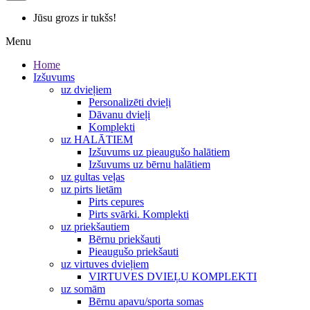
Jūsu grozs ir tukšs!
Menu
Home
Izšuvums
uz dvieļiem
Personalizēti dvieļi
Dāvanu dvieļi
Komplekti
uz HALĀTIEM
Izšuvums uz pieaugušo halātiem
Izšuvums uz bērnu halātiem
uz gultas veļas
uz pirts lietām
Pirts cepures
Pirts svārki. Komplekti
uz priekšautiem
Bērnu priekšauti
Pieaugušo priekšauti
uz virtuves dvieļiem
VIRTUVES DVIEĻU KOMPLEKTI
uz somām
Bērnu apavu/sporta somas