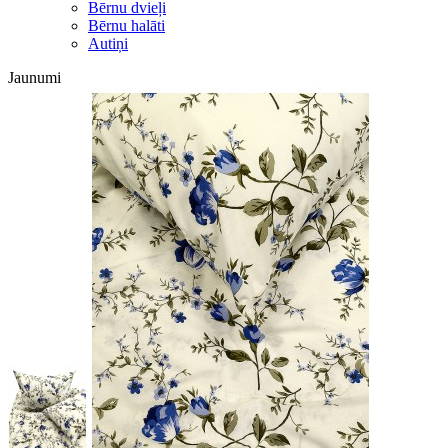
Bērnu dvieļi
Bērnu halāti
Autiņi
Jaunumi