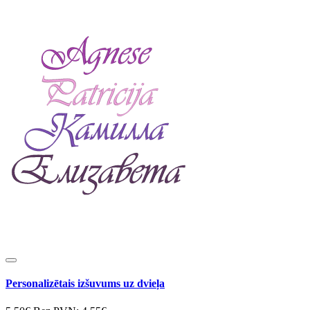
Personalizētais izšuvums uz dvieļa