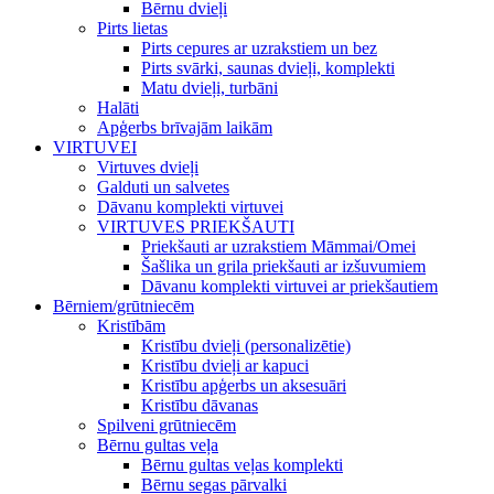
Bērnu dvieļi
Pirts lietas
Pirts cepures ar uzrakstiem un bez
Pirts svārki, saunas dvieļi, komplekti
Matu dvieļi, turbāni
Halāti
Apģerbs brīvajām laikām
VIRTUVEI
Virtuves dvieļi
Galduti un salvetes
Dāvanu komplekti virtuvei
VIRTUVES PRIEKŠAUTI
Priekšauti ar uzrakstiem Māmmai/Omei
Šašlika un grila priekšauti ar izšuvumiem
Dāvanu komplekti virtuvei ar priekšautiem
Bērniem/grūtniecēm
Kristībām
Kristību dvieļi (personalizētie)
Kristību dvieļi ar kapuci
Kristību apģerbs un aksesuāri
Kristību dāvanas
Spilveni grūtniecēm
Bērnu gultas veļa
Bērnu gultas veļas komplekti
Bērnu segas pārvalki