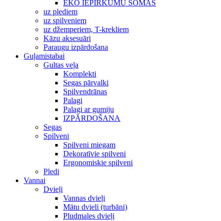
EKO IEPIRKUMU SOMAS
uz plediem
uz spilveniem
uz džemperiem, T-krekliem
Kāzu aksesuāri
Paraugu izpārdošana
Guļamistabai
Gultas veļa
Komplekti
Segas pārvalki
Spilvendrānas
Palagi
Palagi ar gumiju
IZPĀRDOŠANA
Segas
Spilveni
Spilveni miegam
Dekoratīvie spilveni
Ergonomiskie spilveni
Pledi
Vannai
Dvieļi
Vannas dvieļi
Mātu dvieli (turbāni)
Pludmales dvieļi