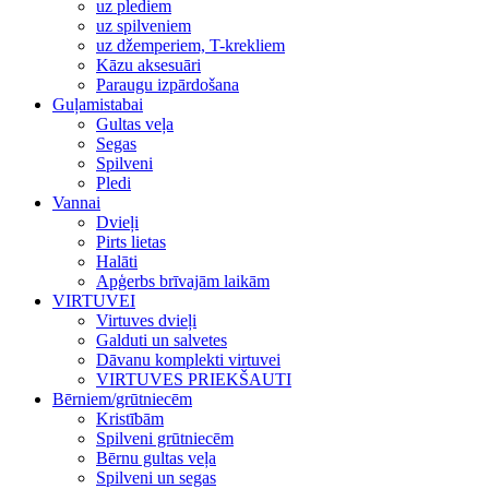
uz plediem
uz spilveniem
uz džemperiem, T-krekliem
Kāzu aksesuāri
Paraugu izpārdošana
Guļamistabai
Gultas veļa
Segas
Spilveni
Pledi
Vannai
Dvieļi
Pirts lietas
Halāti
Apģerbs brīvajām laikām
VIRTUVEI
Virtuves dvieļi
Galduti un salvetes
Dāvanu komplekti virtuvei
VIRTUVES PRIEKŠAUTI
Bērniem/grūtniecēm
Kristībām
Spilveni grūtniecēm
Bērnu gultas veļa
Spilveni un segas