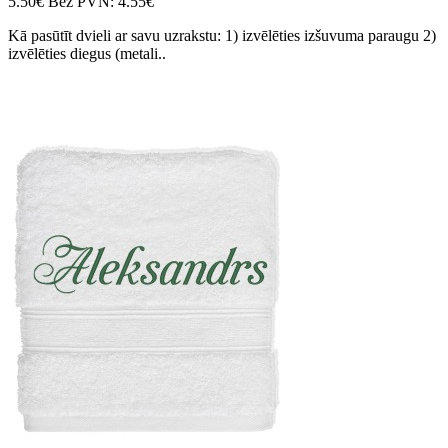
5.50€
Bez PVN: 4.55€
Kā pasūtīt dvieli ar savu uzrakstu: 1) izvēlēties izšuvuma paraugu 2)
izvēlēties diegus (metali..