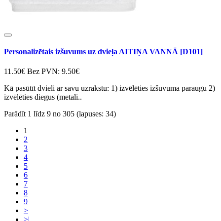
Personalizētais izšuvums uz dvieļa AITIŅA VANNĀ [D101]
11.50€
Bez PVN: 9.50€
Kā pasūtīt dvieli ar savu uzrakstu: 1) izvēlēties izšuvuma paraugu 2)
izvēlēties diegus (metali..
Parādīt 1 līdz 9 no 305 (lapuses: 34)
1
2
3
4
5
6
7
8
9
>
>|