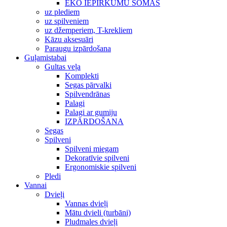
EKO IEPIRKUMU SOMAS
uz plediem
uz spilveniem
uz džemperiem, T-krekliem
Kāzu aksesuāri
Paraugu izpārdošana
Guļamistabai
Gultas veļa
Komplekti
Segas pārvalki
Spilvendrānas
Palagi
Palagi ar gumiju
IZPĀRDOŠANA
Segas
Spilveni
Spilveni miegam
Dekoratīvie spilveni
Ergonomiskie spilveni
Pledi
Vannai
Dvieļi
Vannas dvieļi
Mātu dvieli (turbāni)
Pludmales dvieļi