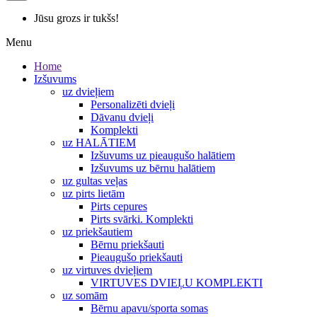
Jūsu grozs ir tukšs!
Menu
Home
Izšuvums
uz dvieļiem
Personalizēti dvieļi
Dāvanu dvieļi
Komplekti
uz HALĀTIEM
Izšuvums uz pieaugušo halātiem
Izšuvums uz bērnu halātiem
uz gultas veļas
uz pirts lietām
Pirts cepures
Pirts svārki. Komplekti
uz priekšautiem
Bērnu priekšauti
Pieaugušo priekšauti
uz virtuves dvieļiem
VIRTUVES DVIEĻU KOMPLEKTI
uz somām
Bērnu apavu/sporta somas