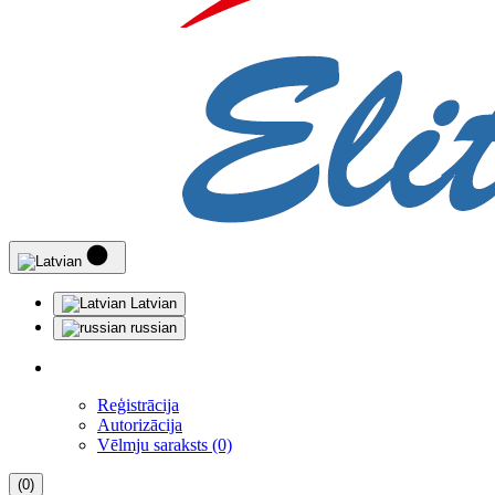
Latvian
russian
Reģistrācija
Autorizācija
Vēlmju saraksts (0)
(0)