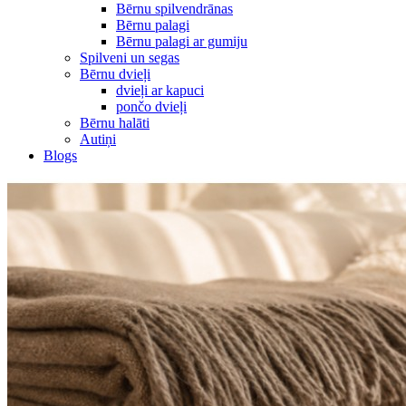
Bērnu spilvendrānas
Bērnu palagi
Bērnu palagi ar gumiju
Spilveni un segas
Bērnu dvieļi
dvieļi ar kapuci
pončo dvieļi
Bērnu halāti
Autiņi
Blogs