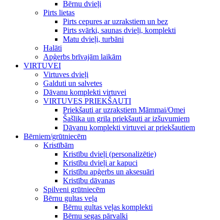
Bērnu dvieļi
Pirts lietas
Pirts cepures ar uzrakstiem un bez
Pirts svārki, saunas dvieļi, komplekti
Matu dvieļi, turbāni
Halāti
Apģerbs brīvajām laikām
VIRTUVEI
Virtuves dvieļi
Galduti un salvetes
Dāvanu komplekti virtuvei
VIRTUVES PRIEKŠAUTI
Priekšauti ar uzrakstiem Māmmai/Omei
Šašlika un grila priekšauti ar izšuvumiem
Dāvanu komplekti virtuvei ar priekšautiem
Bērniem/grūtniecēm
Kristībām
Kristību dvieļi (personalizētie)
Kristību dvieļi ar kapuci
Kristību apģerbs un aksesuāri
Kristību dāvanas
Spilveni grūtniecēm
Bērnu gultas veļa
Bērnu gultas veļas komplekti
Bērnu segas pārvalki