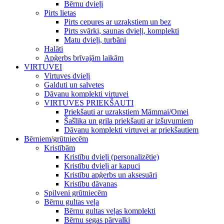
Bērnu dvieļi
Pirts lietas
Pirts cepures ar uzrakstiem un bez
Pirts svārki, saunas dvieļi, komplekti
Matu dvieļi, turbāni
Halāti
Apģerbs brīvajām laikām
VIRTUVEI
Virtuves dvieļi
Galduti un salvetes
Dāvanu komplekti virtuvei
VIRTUVES PRIEKŠAUTI
Priekšauti ar uzrakstiem Māmmai/Omei
Šašlika un grila priekšauti ar izšuvumiem
Dāvanu komplekti virtuvei ar priekšautiem
Bērniem/grūtniecēm
Kristībām
Kristību dvieļi (personalizētie)
Kristību dvieļi ar kapuci
Kristību apģerbs un aksesuāri
Kristību dāvanas
Spilveni grūtniecēm
Bērnu gultas veļa
Bērnu gultas veļas komplekti
Bērnu segas pārvalki