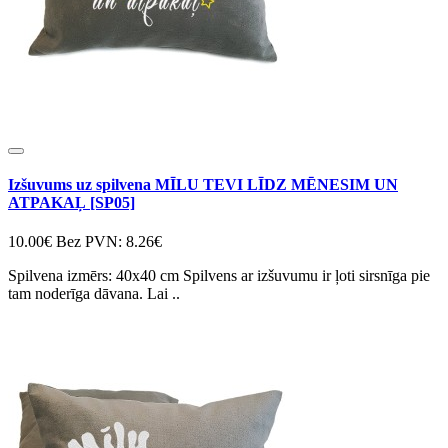
Izšuvums uz spilvena MĪLU TEVI LĪDZ MĒNESIM UN
ATPAKAĻ [SP05]
10.00€
Bez PVN: 8.26€
Spilvena izmērs: 40x40 cm Spilvens ar izšuvumu ir ļoti sirsnīga pie
tam noderīga dāvana. Lai ..