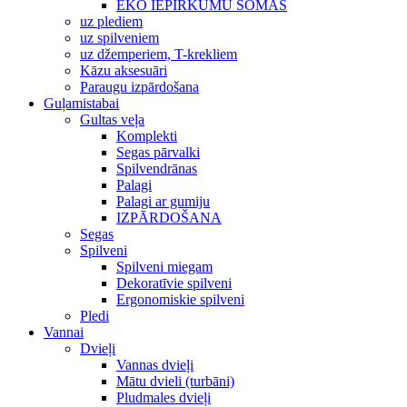
EKO IEPIRKUMU SOMAS
uz plediem
uz spilveniem
uz džemperiem, T-krekliem
Kāzu aksesuāri
Paraugu izpārdošana
Guļamistabai
Gultas veļa
Komplekti
Segas pārvalki
Spilvendrānas
Palagi
Palagi ar gumiju
IZPĀRDOŠANA
Segas
Spilveni
Spilveni miegam
Dekoratīvie spilveni
Ergonomiskie spilveni
Pledi
Vannai
Dvieļi
Vannas dvieļi
Mātu dvieli (turbāni)
Pludmales dvieļi