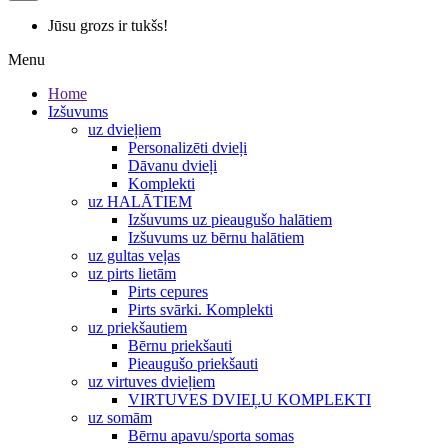
Jūsu grozs ir tukšs!
Menu
Home
Izšuvums
uz dvieļiem
Personalizēti dvieļi
Dāvanu dvieļi
Komplekti
uz HALĀTIEM
Izšuvums uz pieaugušo halātiem
Izšuvums uz bērnu halātiem
uz gultas veļas
uz pirts lietām
Pirts cepures
Pirts svārki. Komplekti
uz priekšautiem
Bērnu priekšauti
Pieaugušo priekšauti
uz virtuves dvieļiem
VIRTUVES DVIEĻU KOMPLEKTI
uz somām
Bērnu apavu/sporta somas