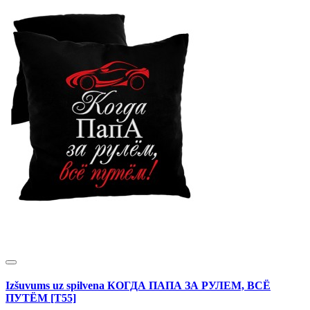
Izšuvums uz spilvena КОГДА ПАПА ЗА РУЛЕМ, ВСЁ
ПУТЁМ [T55]