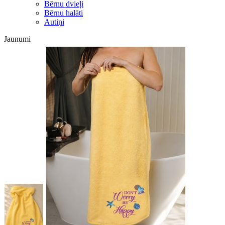
Bērnu dvieļi
Bērnu halāti
Autiņi
Jaunumi