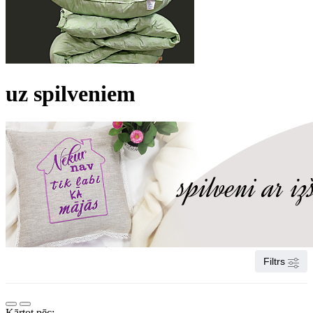
uz spilveniem
Filtrs
Kārtot pēc: