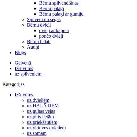
Bērnu spilvendrānas
Bērnu palagi
Bērnu palagi ar gumiju
Spilveni un segas
Bērnu dvieļi
dvieļi ar kapuci
pončo dvieļi
Bērnu halāti
Autiņi
Blogs
Galvenā
Izšuvums
uz spilveniem
Kategorijas
Izšuvums
uz dvieļiem
uz HALĀTIEM
uz gultas veļas
uz pirts lietām
uz priekšautiem
uz virtuves dvieļiem
uz somām