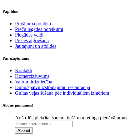
Papildus
​Privātuma politika
Preču iegādes noteikumi
Piegādes veidi
Preces atgriešana
Jautājumi un atbildes
Par uzņēmumu
Kontakti
Komercizšuvums
Vairumtirdzniecība
Dūnu/spalvu izstrādājumu restaurācija
Gultas veļas šūšana pēc individuāliem izmēriem
Abonē jaunumus!
Ar šo Jūs piekrītat saņemt tiešā marketinga piedāvājumus.
Abonēt