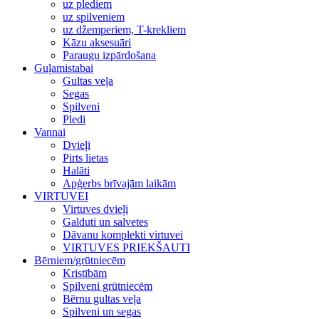
uz plediem
uz spilveniem
uz džemperiem, T-krekliem
Kāzu aksesuāri
Paraugu izpārdošana
Guļamistabai
Gultas veļa
Segas
Spilveni
Pledi
Vannai
Dvieļi
Pirts lietas
Halāti
Apģerbs brīvajām laikām
VIRTUVEI
Virtuves dvieļi
Galduti un salvetes
Dāvanu komplekti virtuvei
VIRTUVES PRIEKŠAUTI
Bērniem/grūtniecēm
Kristībām
Spilveni grūtniecēm
Bērnu gultas veļa
Spilveni un segas