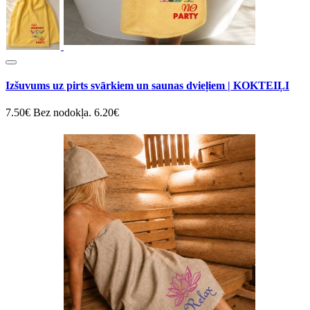
Izšuvums uz pirts svārkiem un saunas dvieļiem | KOKTEIĻI
7.50€
Bez nodokļa. 6.20€