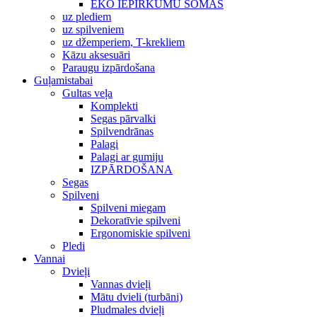
EKO IEPIRKUMU SOMAS
uz plediem
uz spilveniem
uz džemperiem, T-krekliem
Kāzu aksesuāri
Paraugu izpārdošana
Guļamistabai
Gultas veļa
Komplekti
Segas pārvalki
Spilvendrānas
Palagi
Palagi ar gumiju
IZPĀRDOŠANA
Segas
Spilveni
Spilveni miegam
Dekoratīvie spilveni
Ergonomiskie spilveni
Pledi
Vannai
Dvieļi
Vannas dvieļi
Mātu dvieli (turbāni)
Pludmales dvieļi