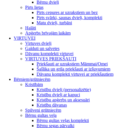
Bērnu dvieļi
Pirts lietas
Pirts cepures ar uzrakstiem un bez
Pirts svārki, saunas dvieļi, komplekti
Matu dvieļi, turbāni
Halāti
Apģerbs brīvajām laikām
VIRTUVEI
Virtuves dvieļi
Galduti un salvetes
Dāvanu komplekti virtuvei
VIRTUVES PRIEKŠAUTI
Priekšauti ar uzrakstiem Māmmai/Omei
Šašlika un grila priekšauti ar izšuvumiem
Dāvanu komplekti virtuvei ar priekšautiem
Bērniem/grūtniecēm
Kristībām
Kristību dvieļi (personalizētie)
Kristību dvieļi ar kapuci
Kristību apģerbs un aksesuāri
Kristību dāvanas
Spilveni grūtniecēm
Bērnu gultas veļa
Bērnu gultas veļas komplekti
Bērnu segas pārvalki