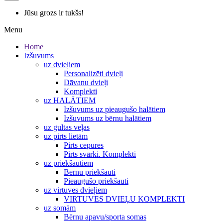
Jūsu grozs ir tukšs!
Menu
Home
Izšuvums
uz dvieļiem
Personalizēti dvieļi
Dāvanu dvieļi
Komplekti
uz HALĀTIEM
Izšuvums uz pieaugušo halātiem
Izšuvums uz bērnu halātiem
uz gultas veļas
uz pirts lietām
Pirts cepures
Pirts svārki. Komplekti
uz priekšautiem
Bērnu priekšauti
Pieaugušo priekšauti
uz virtuves dvieļiem
VIRTUVES DVIEĻU KOMPLEKTI
uz somām
Bērnu apavu/sporta somas