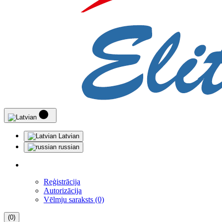
Latvian
russian
Reģistrācija
Autorizācija
Vēlmju saraksts (0)
(0)