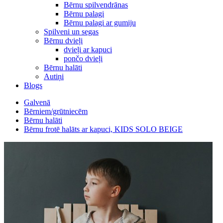
Bērnu spilvendrānas
Bērnu palagi
Bērnu palagi ar gumiju
Spilveni un segas
Bērnu dvieļi
dvieļi ar kapuci
pončo dvieļi
Bērnu halāti
Autiņi
Blogs
Galvenā
Bērniem/grūtniecēm
Bērnu halāti
Bērnu frotē halāts ar kapuci, KIDS SOLO BEIGE