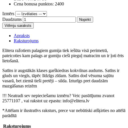
Cena bonusa punktos: 2400
Izmērs
Daudzums
Nopirkt
Vēlmju saraksts
Apraksts
Raksturojums
Elitera ražotiem palagiem gumija tiek iešūta visā perimetrā,
pateicoties kam palags ar gumiju cieši pieguļ matracim un ir ļoti ērts
lietošanā.
Satīns ir augstākās klases garškiedras kokvilnas audums. Satīns ir
gluds un viegls, tāpēc līdzīgs zīdam. Satīns dod vēsuma sajūtu
vasarā, bet ziemā tieši pretēji – silda. Izturīgs pret daudzām
mazgāšanas reizēm
!!! Neatradi sev nepieciešamu izmēru? Veic pasūtījumu zvanot
25771107 , vai rakstot uz epastu: info@elitera.lv
*Attēlam ir ilustratīvs raksturs, prece var nebūtiski atšķirties no attēlā
parādītā
Raksturojums