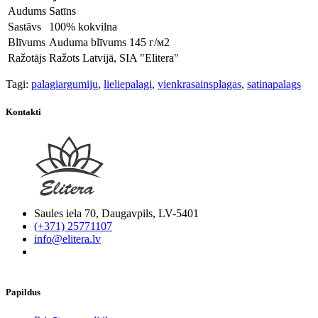
Audums
Satīns
Sastāvs
100% kokvilna
Blīvums
Auduma blīvums 145 г/м2
Ražotājs
Ražots Latvijā, SIA "Elitera"
Tagi:
palagiargumiju
,
lieliepalagi
,
vienkrasainsplagas
,
satinapalags
Kontakti
Saules iela 70, Daugavpils, LV-5401
(+371) 25771107
info@elitera.lv
Papildus