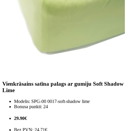
Vienkrāsains satīna palags ar gumiju Soft Shadow
Lime
Modelis:
SPG-00 0017-soft-shadow lime
Bonusa punkti:
24
29.90€
Bez PVN:
24.71€