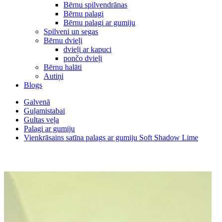
Bērnu spilvendrānas
Bērnu palagi
Bērnu palagi ar gumiju
Spilveni un segas
Bērnu dvieļi
dvieļi ar kapuci
pončo dvieļi
Bērnu halāti
Autiņi
Blogs
Galvenā
Guļamistabai
Gultas veļa
Palagi ar gumiju
Vienkrāsains satīna palags ar gumiju Soft Shadow Lime