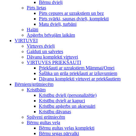
Bērnu dvieļi
Pirts lietas
Pirts cepures ar uzrakstiem un bez
Pirts svārki, saunas dvieļi, komplekti
Matu dvieļi, turbāni
Halāti
Apģerbs brīvajām laikām
VIRTUVEI
Virtuves dvieļi
Galduti un salvetes
Dāvanu komplekti virtuvei
VIRTUVES PRIEKŠAUTI
Priekšauti ar uzrakstiem Māmmai/Omei
Šašlika un grila priekšauti ar izšuvumiem
Dāvanu komplekti virtuvei ar priekšautiem
Bērniem/grūtniecēm
Kristībām
Kristību dvieļi (personalizētie)
Kristību dvieļi ar kapuci
Kristību apģerbs un aksesuāri
Kristību dāvanas
Spilveni grūtniecēm
Bērnu gultas veļa
Bērnu gultas veļas komplekti
Bērnu segas pārvalki