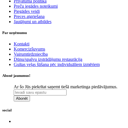
​Privātuma politika
Preču iegādes noteikumi
Piegādes veidi
Preces atgriešana
Jautājumi un atbildes
Par uzņēmumu
Kontakti
Komercizšuvums
Vairumtirdzniecība
Dūnu/spalvu izstrādājumu restaurācija
Gultas veļas šūšana pēc individuāliem izmēriem
Abonē jaunumus!
Ar šo Jūs piekrītat saņemt tiešā marketinga piedāvājumus.
Abonēt
social