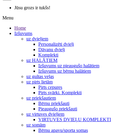
Jūsu grozs ir tukšs!
Menu
Home
Izšuvums
uz dvieļiem
Personalizēti dvieļi
Dāvanu dvieļi
Komplekti
uz HALĀTIEM
Izšuvums uz pieaugušo halātiem
Izšuvums uz bērnu halātiem
uz gultas veļas
uz pirts lietām
Pirts cepures
Pirts svārki. Komplekti
uz priekšautiem
Bērnu priekšauti
Pieaugušo priekšauti
uz virtuves dvieļiem
VIRTUVES DVIEĻU KOMPLEKTI
uz somām
Bērnu apavu/sporta somas