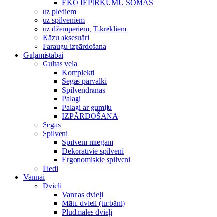
EKO IEPIRKUMU SOMAS
uz plediem
uz spilveniem
uz džemperiem, T-krekliem
Kāzu aksesuāri
Paraugu izpārdošana
Guļamistabai
Gultas veļa
Komplekti
Segas pārvalki
Spilvendrānas
Palagi
Palagi ar gumiju
IZPĀRDOŠANA
Segas
Spilveni
Spilveni miegam
Dekoratīvie spilveni
Ergonomiskie spilveni
Pledi
Vannai
Dvieļi
Vannas dvieļi
Mātu dvieli (turbāni)
Pludmales dvieļi