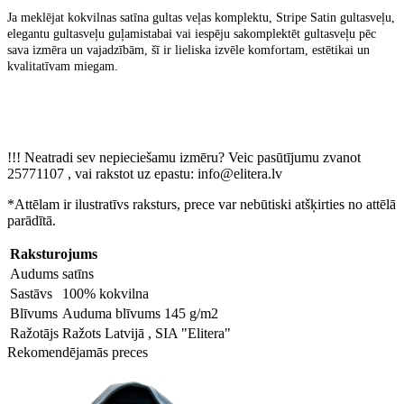
Ja meklējat
kokvilnas satīna gultas veļas komplektu
,
Stripe Satin gultasveļu
,
elegantu gultasveļu guļamistabai
vai iespēju
sakomplektēt gultasveļu pēc
sava izmēra un vajadzībām
, šī ir lieliska izvēle komfortam, estētikai un
kvalitatīvam miegam.
!!! Neatradi sev nepieciešamu izmēru? Veic pasūtījumu zvanot
25771107 , vai rakstot uz epastu: info@elitera.lv
*Attēlam ir ilustratīvs raksturs, prece var nebūtiski atšķirties no attēlā
parādītā.
Raksturojums
Audums
satīns
Sastāvs
100% kokvilna
Blīvums
Auduma blīvums 145 g/m2
Ražotājs
Ražots Latvijā , SIA "Elitera"
Rekomendējamās preces