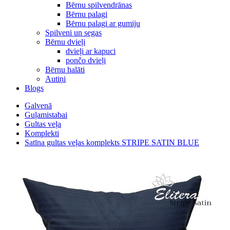
Bērnu spilvendrānas
Bērnu palagi
Bērnu palagi ar gumiju
Spilveni un segas
Bērnu dvieļi
dvieļi ar kapuci
pončo dvieļi
Bērnu halāti
Autiņi
Blogs
Galvenā
Guļamistabai
Gultas veļa
Komplekti
Satīna gultas veļas komplekts STRIPE SATIN BLUE