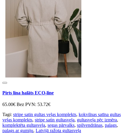
Pirts lina halāts ECO-line
65.00€
Bez PVN: 53.72€
Tagi:
stripe satin gultas veļas komplekts
,
kokvilnas satīna gultas
veļas komplekts
,
stripe satin gultasveļa
,
gultasveļa pēc izmēra
,
komplektēta gultasveļa
,
segas pārvalks
,
spilvendrānas
,
palags
,
palags ar gumiju
,
Latvijā ražota gultasveļa