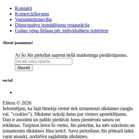
Kontakti
Komercizšuvums
Vairumtirdzniecība
Dūnu/spalvu izstrādājumu restaurācija
Gultas veļas šūšana pēc individuāliem izmēriem
Abonē jaunumus!
Ar šo Jūs piekrītat saņemt tiešā marketinga piedāvājumus.
Abonēt
social
Elitera © 2026
Informējam, ka šajā tīmekļa vietnē tiek izmantotas sīkdatnes (angļu
val. "cookies"). Sīkdatne uzkrāj datus par vietnes apmeklējumu.
Dati ir anonīmi un palīdz piedāvāt Jums piemērotu saturu un
reklāmas. Turpinot lietot šo vietni, Jūs piekrītat, ka mēs uzkrāsim un
izmantosim sīkdatnes Jūsu ierīcē. Savu piekrišanu Jūs jebkurā laikā
varat atsaukt, nodzēšot saglabātās sīkdatnes.