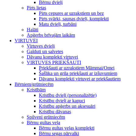
Bērnu dvieļi
Pirts lietas
Pirts cepures ar uzrakstiem un bez
Pirts svārki, saunas dvieļi, komplekti
Matu dvieļi, turbāni
Halāti
Apģerbs brīvajām laikām
VIRTUVEI
Virtuves dvieļi
Galduti un salvetes
Dāvanu komplekti virtuvei
VIRTUVES PRIEKŠAUTI
Priekšauti ar uzrakstiem Māmmai/Omei
Šašlika un grila priekšauti ar izšuvumiem
Dāvanu komplekti virtuvei ar priekšautiem
Bērniem/grūtniecēm
Kristībām
Kristību dvieļi (personalizētie)
Kristību dvieļi ar kapuci
Kristību apģerbs un aksesuāri
Kristību dāvanas
Spilveni grūtniecēm
Bērnu gultas veļa
Bērnu gultas veļas komplekti
Bērnu segas pārvalki