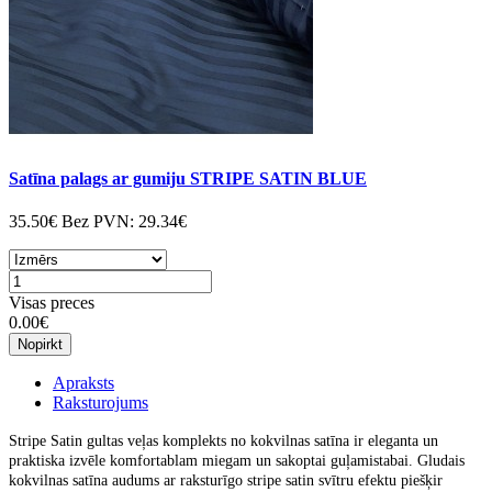
Satīna palags ar gumiju STRIPE SATIN BLUE
35.50€
Bez PVN:
29.34€
Visas preces
0.00€
Nopirkt
Apraksts
Raksturojums
Stripe Satin gultas veļas komplekts no kokvilnas satīna
ir eleganta un
praktiska izvēle komfortablam miegam un sakoptai guļamistabai. Gludais
kokvilnas satīna audums ar raksturīgo stripe satin svītru efektu piešķir