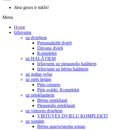
Jūsu grozs ir tukšs!
Menu
Home
Izšuvums
uz dvieļiem
Personalizēti dvieļi
Dāvanu dvieļi
Komplekti
uz HALĀTIEM
Izšuvums uz pieaugušo halātiem
Izšuvums uz bērnu halātiem
uz gultas veļas
uz pirts lietām
Pirts cepures
Pirts svārki. Komplekti
uz priekšautiem
Bērnu priekšauti
Pieaugušo priekšauti
uz virtuves dvieļiem
VIRTUVES DVIEĻU KOMPLEKTI
uz somām
Bērnu apavu/sporta somas