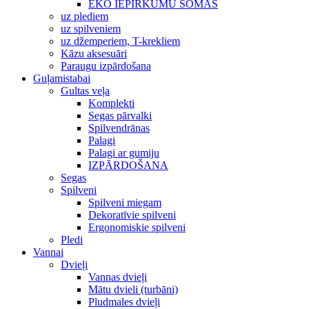
EKO IEPIRKUMU SOMAS
uz plediem
uz spilveniem
uz džemperiem, T-krekliem
Kāzu aksesuāri
Paraugu izpārdošana
Guļamistabai
Gultas veļa
Komplekti
Segas pārvalki
Spilvendrānas
Palagi
Palagi ar gumiju
IZPĀRDOŠANA
Segas
Spilveni
Spilveni miegam
Dekoratīvie spilveni
Ergonomiskie spilveni
Pledi
Vannai
Dvieļi
Vannas dvieļi
Mātu dvieli (turbāni)
Pludmales dvieļi