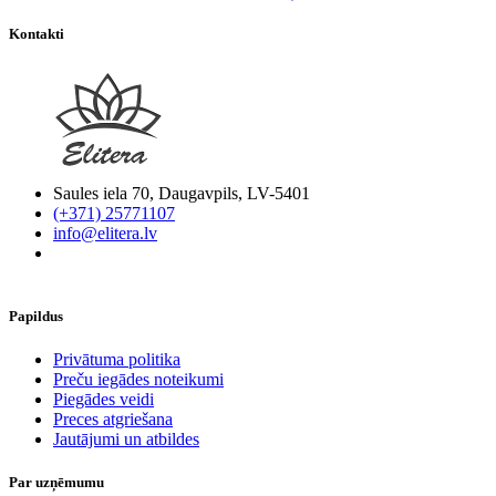
Kontakti
Saules iela 70, Daugavpils, LV-5401
(+371) 25771107
info@elitera.lv
Papildus
​Privātuma politika
Preču iegādes noteikumi
Piegādes veidi
Preces atgriešana
Jautājumi un atbildes
Par uzņēmumu