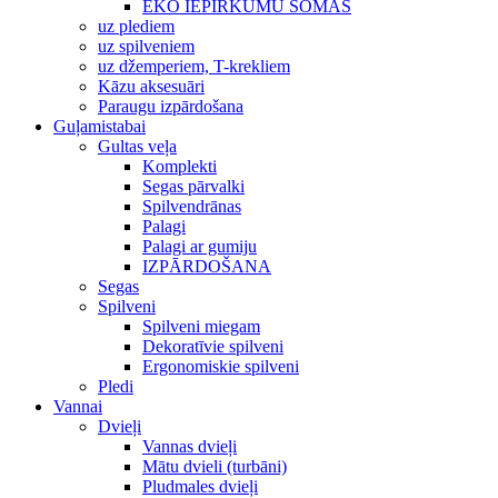
EKO IEPIRKUMU SOMAS
uz plediem
uz spilveniem
uz džemperiem, T-krekliem
Kāzu aksesuāri
Paraugu izpārdošana
Guļamistabai
Gultas veļa
Komplekti
Segas pārvalki
Spilvendrānas
Palagi
Palagi ar gumiju
IZPĀRDOŠANA
Segas
Spilveni
Spilveni miegam
Dekoratīvie spilveni
Ergonomiskie spilveni
Pledi
Vannai
Dvieļi
Vannas dvieļi
Mātu dvieli (turbāni)
Pludmales dvieļi