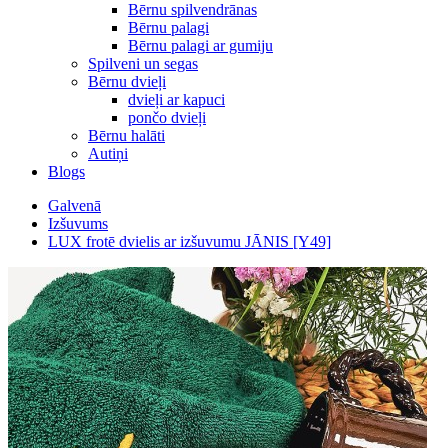
Bērnu spilvendrānas
Bērnu palagi
Bērnu palagi ar gumiju
Spilveni un segas
Bērnu dvieļi
dvieļi ar kapuci
pončo dvieļi
Bērnu halāti
Autiņi
Blogs
Galvenā
Izšuvums
LUX frotē dvielis ar izšuvumu JĀNIS [Y49]