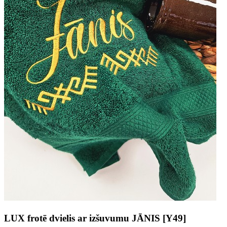
LUX frotē dvielis ar izšuvumu JĀNIS [Y49]