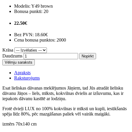
Modelis:
Y49 brown
Bonusa punkti:
20
22.50€
Bez PVN:
18.60€
Cena bonusa punktos: 2000
Krāsa
Daudzums
Nopirkt
Vēlmju saraksts
Apraksts
Raksturojums
Esat lieliskas dāvanas meklējumos Jāņiem, tad Jūs atradāt lielisku
dāvanu Jāņos – liels, mīksts, kokvilnas dvielis ar izšuvumu, kas ir
iepakots dāvanu kastītē ar lodziņu.
Frotē dvieļi LUX no 100% kokvilnas ir mīksti un kupli, iesūkšanās
spēja līdz 80%, pēc mazgāšanas paliek vēl vairāk maigāki.
izmērs 70x140 cm