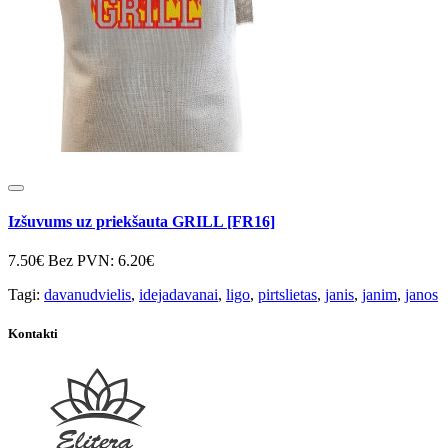
Izšuvums uz priekšauta GRILL [FR16]
7.50€
Bez PVN: 6.20€
Tagi:
davanudvielis
,
idejadavanai
,
ligo
,
pirtslietas
,
janis
,
janim
,
janos
Kontakti