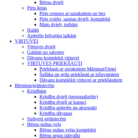
Bērnu dvieļi
Pirts lietas
Pirts cepures ar uzrakstiem un bez
Pirts svārki, saunas dvieļi, komplekti
Matu dvieļi, turbāni
Halāti
Apģerbs brīvajām laikām
VIRTUVEI
Virtuves dvieļi
Galduti un salvetes
Dāvanu komplekti virtuvei
VIRTUVES PRIEKŠAUTI
Priekšauti ar uzrakstiem Māmmai/Omei
Šašlika un grila priekšauti ar izšuvumiem
Dāvanu komplekti virtuvei ar priekšautiem
Bērniem/grūtniecēm
Kristībām
Kristību dvieļi (personalizētie)
Kristību dvieļi ar kapuci
Kristību apģerbs un aksesuāri
Kristību dāvanas
Spilveni grūtniecēm
Bērnu gultas veļa
Bērnu gultas veļas komplekti
Bērnu segas pārvalki