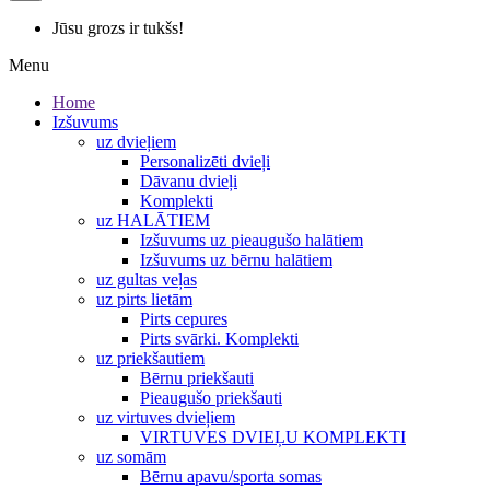
Jūsu grozs ir tukšs!
Menu
Home
Izšuvums
uz dvieļiem
Personalizēti dvieļi
Dāvanu dvieļi
Komplekti
uz HALĀTIEM
Izšuvums uz pieaugušo halātiem
Izšuvums uz bērnu halātiem
uz gultas veļas
uz pirts lietām
Pirts cepures
Pirts svārki. Komplekti
uz priekšautiem
Bērnu priekšauti
Pieaugušo priekšauti
uz virtuves dvieļiem
VIRTUVES DVIEĻU KOMPLEKTI
uz somām
Bērnu apavu/sporta somas