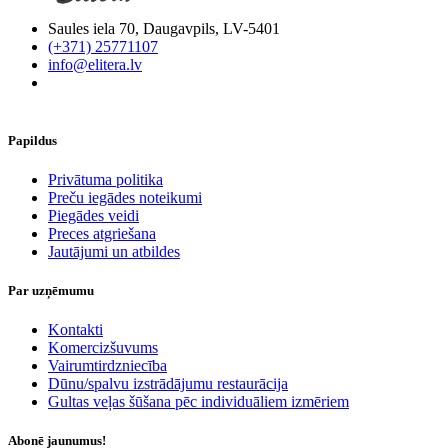
Saules iela 70, Daugavpils, LV-5401
(+371) 25771107
info@elitera.lv
Papildus
​Privātuma politika
Preču iegādes noteikumi
Piegādes veidi
Preces atgriešana
Jautājumi un atbildes
Par uzņēmumu
Kontakti
Komercizšuvums
Vairumtirdzniecība
Dūnu/spalvu izstrādājumu restaurācija
Gultas veļas šūšana pēc individuāliem izmēriem
Abonē jaunumus!