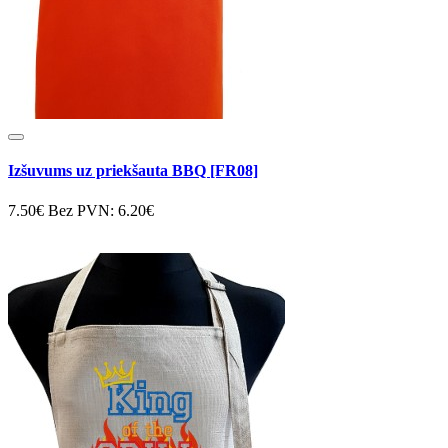
Izšuvums uz priekšauta BBQ [FR08]
7.50€
Bez PVN: 6.20€