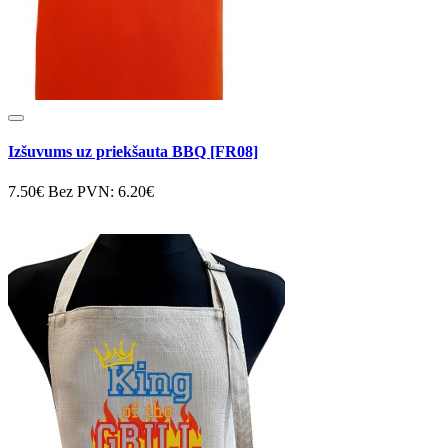
Izšuvums uz priekšauta BBQ [FR08]
7.50€
Bez PVN: 6.20€