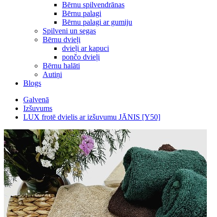
Bērnu spilvendrānas
Bērnu palagi
Bērnu palagi ar gumiju
Spilveni un segas
Bērnu dvieļi
dvieļi ar kapuci
pončo dvieļi
Bērnu halāti
Autiņi
Blogs
Galvenā
Izšuvums
LUX frotē dvielis ar izšuvumu JĀNIS [Y50]