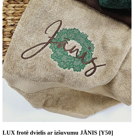
LUX frotē dvielis ar izšuvumu JĀNIS [Y50]