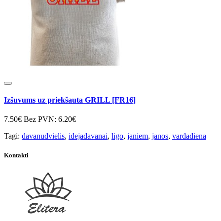
Izšuvums uz priekšauta GRILL [FR16]
7.50€
Bez PVN: 6.20€
Tagi:
davanudvielis
,
idejadavanai
,
ligo
,
janiem
,
janos
,
vardadiena
Kontakti