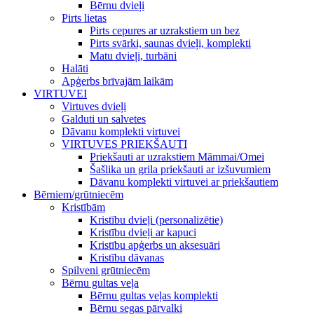
Bērnu dvieļi
Pirts lietas
Pirts cepures ar uzrakstiem un bez
Pirts svārki, saunas dvieļi, komplekti
Matu dvieļi, turbāni
Halāti
Apģerbs brīvajām laikām
VIRTUVEI
Virtuves dvieļi
Galduti un salvetes
Dāvanu komplekti virtuvei
VIRTUVES PRIEKŠAUTI
Priekšauti ar uzrakstiem Māmmai/Omei
Šašlika un grila priekšauti ar izšuvumiem
Dāvanu komplekti virtuvei ar priekšautiem
Bērniem/grūtniecēm
Kristībām
Kristību dvieļi (personalizētie)
Kristību dvieļi ar kapuci
Kristību apģerbs un aksesuāri
Kristību dāvanas
Spilveni grūtniecēm
Bērnu gultas veļa
Bērnu gultas veļas komplekti
Bērnu segas pārvalki