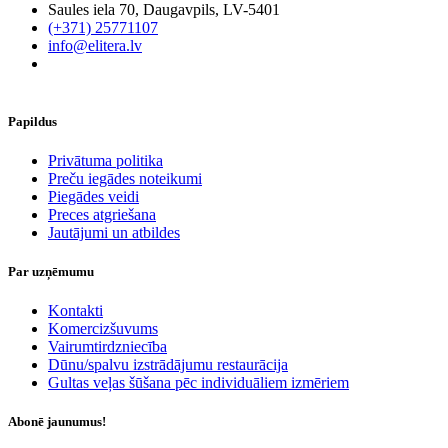
Saules iela 70, Daugavpils, LV-5401
(+371) 25771107
info@elitera.lv
Papildus
​Privātuma politika
Preču iegādes noteikumi
Piegādes veidi
Preces atgriešana
Jautājumi un atbildes
Par uzņēmumu
Kontakti
Komercizšuvums
Vairumtirdzniecība
Dūnu/spalvu izstrādājumu restaurācija
Gultas veļas šūšana pēc individuāliem izmēriem
Abonē jaunumus!