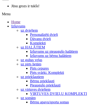
Jūsu grozs ir tukšs!
Menu
Home
Izšuvums
uz dvieļiem
Personalizēti dvieļi
Dāvanu dvieļi
Komplekti
uz HALĀTIEM
Izšuvums uz pieaugušo halātiem
Izšuvums uz bērnu halātiem
uz gultas veļas
uz pirts lietām
Pirts cepures
Pirts svārki. Komplekti
uz priekšautiem
Bērnu priekšauti
Pieaugušo priekšauti
uz virtuves dvieļiem
VIRTUVES DVIEĻU KOMPLEKTI
uz somām
Bērnu apavu/sporta somas