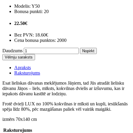
Modelis:
Y50
Bonusa punkti:
20
22.50€
Bez PVN:
18.60€
Cena bonusa punktos: 2000
Daudzums
Nopirkt
Vēlmju saraksts
Apraksts
Raksturojums
Esat lieliskas dāvanas meklējumos Jāņiem, tad Jūs atradāt lielisku
dāvanu Jāņos – liels, mīksts, kokvilnas dvielis ar izšuvumu, kas ir
iepakots dāvanu kastītē ar lodziņu.
Frotē dvieļi LUX no 100% kokvilnas ir mīksti un kupli, iesūkšanās
spēja līdz 80%, pēc mazgāšanas paliek vēl vairāk maigāki.
izmērs 70x140 cm
Raksturojums