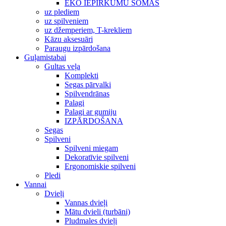
EKO IEPIRKUMU SOMAS
uz plediem
uz spilveniem
uz džemperiem, T-krekliem
Kāzu aksesuāri
Paraugu izpārdošana
Guļamistabai
Gultas veļa
Komplekti
Segas pārvalki
Spilvendrānas
Palagi
Palagi ar gumiju
IZPĀRDOŠANA
Segas
Spilveni
Spilveni miegam
Dekoratīvie spilveni
Ergonomiskie spilveni
Pledi
Vannai
Dvieļi
Vannas dvieļi
Mātu dvieli (turbāni)
Pludmales dvieļi