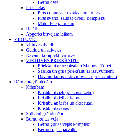
Bērnu dvieļi
Pirts lietas
Pirts cepures ar uzrakstiem un bez
Pirts svārki, saunas dvieļi, komplekti
Matu dvieļi, turbāni
Halāti
Apģerbs brīvajām laikām
VIRTUVEI
Virtuves dvieļi
Galduti un salvetes
Dāvanu komplekti virtuvei
VIRTUVES PRIEKŠAUTI
Priekšauti ar uzrakstiem Māmmai/Omei
Šašlika un grila priekšauti ar izšuvumiem
Dāvanu komplekti virtuvei ar priekšautiem
Bērniem/grūtniecēm
Kristībām
Kristību dvieļi (personalizētie)
Kristību dvieļi ar kapuci
Kristību apģerbs un aksesuāri
Kristību dāvanas
Spilveni grūtniecēm
Bērnu gultas veļa
Bērnu gultas veļas komplekti
Bērnu segas pārvalki