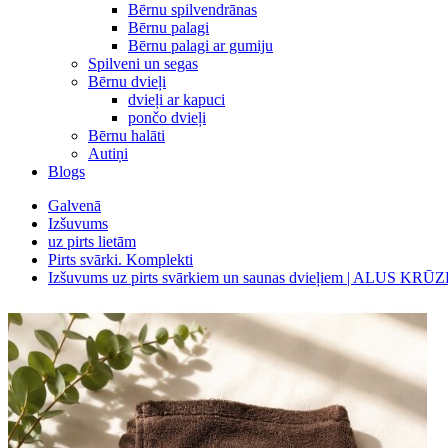
Bērnu spilvendrānas
Bērnu palagi
Bērnu palagi ar gumiju
Spilveni un segas
Bērnu dvieļi
dvieļi ar kapuci
pončo dvieļi
Bērnu halāti
Autiņi
Blogs
Galvenā
Izšuvums
uz pirts lietām
Pirts svārki. Komplekti
Izšuvums uz pirts svārkiem un saunas dvieļiem | ALUS KRŪZ