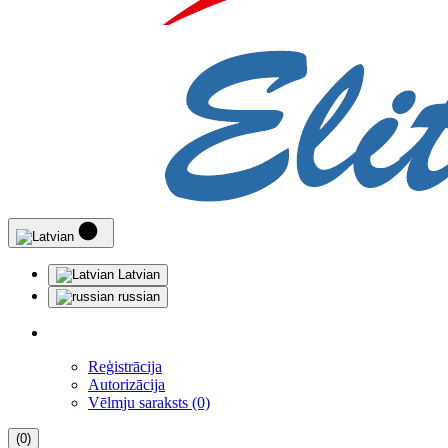
Latvian
russian
Reģistrācija
Autorizācija
Vēlmju saraksts (0)
(0)