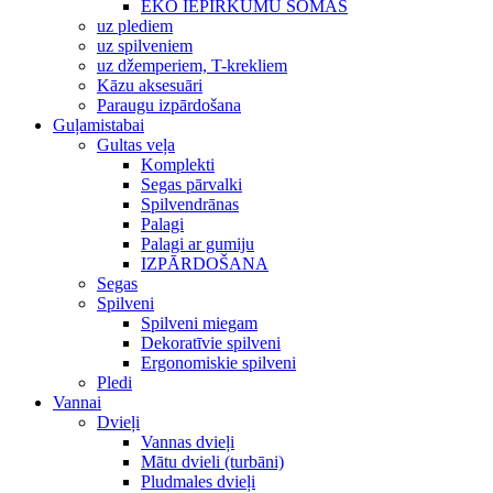
EKO IEPIRKUMU SOMAS
uz plediem
uz spilveniem
uz džemperiem, T-krekliem
Kāzu aksesuāri
Paraugu izpārdošana
Guļamistabai
Gultas veļa
Komplekti
Segas pārvalki
Spilvendrānas
Palagi
Palagi ar gumiju
IZPĀRDOŠANA
Segas
Spilveni
Spilveni miegam
Dekoratīvie spilveni
Ergonomiskie spilveni
Pledi
Vannai
Dvieļi
Vannas dvieļi
Mātu dvieli (turbāni)
Pludmales dvieļi