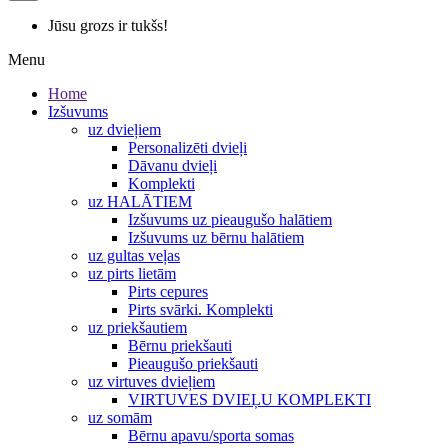
Jūsu grozs ir tukšs!
Menu
Home
Izšuvums
uz dvieļiem
Personalizēti dvieļi
Dāvanu dvieļi
Komplekti
uz HALĀTIEM
Izšuvums uz pieaugušo halātiem
Izšuvums uz bērnu halātiem
uz gultas veļas
uz pirts lietām
Pirts cepures
Pirts svārki. Komplekti
uz priekšautiem
Bērnu priekšauti
Pieaugušo priekšauti
uz virtuves dvieļiem
VIRTUVES DVIEĻU KOMPLEKTI
uz somām
Bērnu apavu/sporta somas