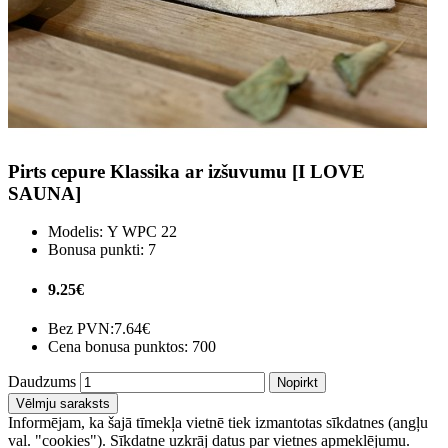
Pirts cepure Klassika ar izšuvumu [I LOVE
SAUNA]
Modelis:
Y WPC 22
Bonusa punkti:
7
9.25€
Bez PVN:
7.64€
Cena bonusa punktos: 700
Daudzums
Nopirkt
Vēlmju saraksts
Informējam, ka šajā tīmekļa vietnē tiek izmantotas sīkdatnes (angļu
val. "cookies"). Sīkdatne uzkrāj datus par vietnes apmeklējumu.