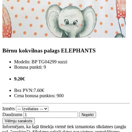
Bērnu kokvilnas palags ELEPHANTS
Modelis:
BP TG04299 suzzi
Bonusa punkti:
9
9.20€
Bez PVN:
7.60€
Cena bonusa punktos: 900
Izmērs
Daudzums
Nopirkt
Vēlmju saraksts
Informējam, ka šajā tīmekļa vietnē tiek izmantotas sīkdatnes (angļu
val. "cookies"). Sīkdatne uzkrāj datus par vietnes apmeklējumu.