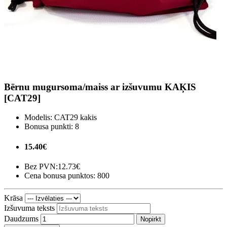
Bērnu mugursoma/maiss ar izšuvumu KAĶIS
[CAT29]
Modelis:
CAT29 kakis
Bonusa punkti:
8
15.40€
Bez PVN:
12.73€
Cena bonusa punktos: 800
Krāsa
Izšuvuma teksts
Daudzums
Nopirkt